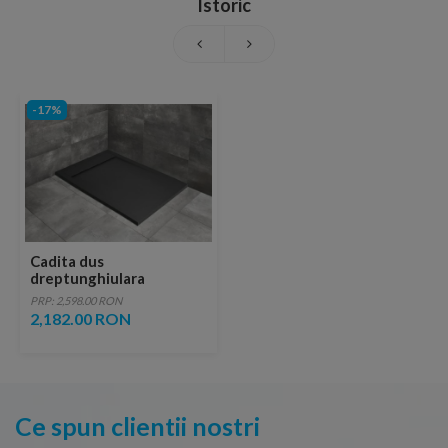
Istoric
-17%
Cadita dus
dreptunghiulara
Radaway Teos F 100 x 70
PRP: 2,598.00 RON
x H4 cm, decupabila,
2,182.00 RON
antracit
Ce spun clientii nostri