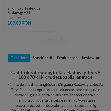
Sifon cadita de dus
Radaway HS1
PRP: 130.00 RON
109.00 RON
Descriere
Specificatii
Producator
Review-uri
Cadita dus dreptunghiulara Radaway Teos F
100 x 70 x H4 cm, decupabila, antracit
Cadita de dus dreptunghiulara din gama Radaway, colectia
Teos F detine proprietati anti-alunecare care asigura o
utilizare sigura. Cadita de dus este confectionata din
marmura compozita de culoare negru. Aceasta se
monteaza direct pe pardoseala avand incorporat o rigola,
iar orificiul pentru sifon este de 90 mm. Se recomanda