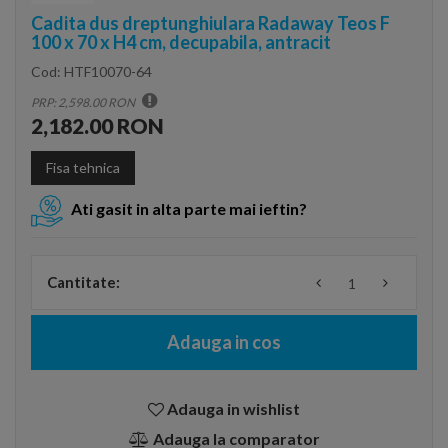
Cadita dus dreptunghiulara Radaway Teos F
100 x 70 x H4 cm, decupabila, antracit
Cod:
HTF10070-64
PRP: 2,598.00 RON
2,182.00 RON
Fisa tehnica
Ati gasit in alta parte mai ieftin?
Cantitate:
Adauga in cos
Adauga in wishlist
Adauga la comparator