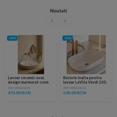
Noutati
-48%
-41%
Lavoar ceramic oval,
Baterie inalta pentru
design marmorat crem
lavoar LaVita Verdi 220,
lucios cu vene aurii,
fara ventil, brushed
PRP: 890.00 RON
PRP: 890.00 RON
ventil inclus
copper
470.00 RON
530.00 RON