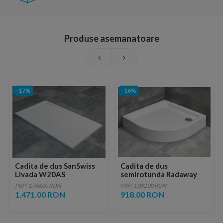
Produse asemanatoare
-17%
-16%
Cadita de dus SanSwiss
Cadita de dus
Livada W20AS
semirotunda Radaway
100x80xH3,5 cm
Siros A 90x90,
PRP: 1,766.00 RON
PRP: 1,092.00 RON
marmura sintetica alba
autoportanta
1,471.00 RON
918.00 RON