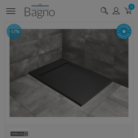
0
-17%