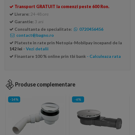
Transport GRATUIT la comenzi peste 600 Ron.
Livrare:
24-48 ore
Garantie:
3 ani
Consultanta de specialitate:
0720456456
contact@bagno.ro
Plateste in rate prin Netopia-Mobilpay incepand de la
142 lei
- Vezi detalii
Finantare 100 % online prin tbi bank
- Calculeaza rata
Produse complementare
-14%
-6%