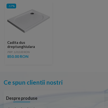
-17%
Cadita dus
dreptunghiulara
Radaway Delos D
PRP: 1,012.00 RON
90x75x4,5 cm acrilica
850.00 RON
Ce spun clientii nostri
Despre produse