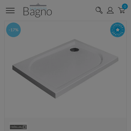
0
-17%