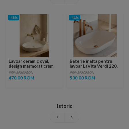
-48%
-41%
Lavoar ceramic oval,
Baterie inalta pentru
design marmorat crem
lavoar LaVita Verdi 220,
lucios cu vene aurii,
fara ventil, brushed
PRP: 890.00 RON
PRP: 890.00 RON
ventil inclus
copper
470.00 RON
530.00 RON
Istoric