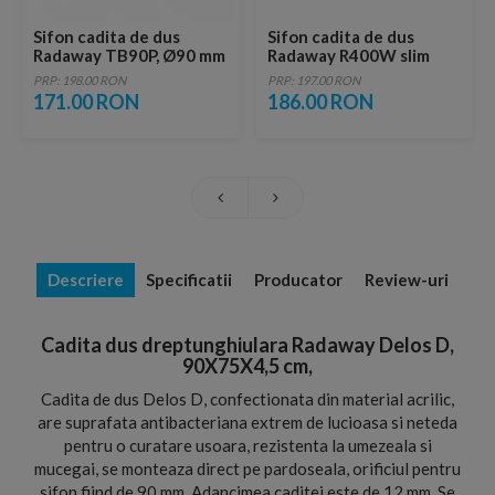
Sifon cadita de dus
Sifon cadita de dus
Radaway TB90P, Ø90 mm
Radaway R400W slim
PRP: 198.00 RON
PRP: 197.00 RON
171.00 RON
186.00 RON
Descriere
Specificatii
Producator
Review-uri
Cadita dus dreptunghiulara Radaway Delos D,
90X75X4,5 cm,
Cadita de dus Delos D, confectionata din material acrilic,
are suprafata antibacteriana extrem de lucioasa si neteda
pentru o curatare usoara, rezistenta la umezeala si
mucegai, se monteaza direct pe pardoseala, orificiul pentru
sifon fiind de 90 mm. Adancimea caditei este de 12 mm. Se