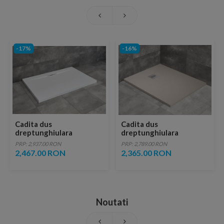
-17%
-16%
Cadita dus
Cadita dus
dreptunghiulara
dreptunghiulara
Radaway Giaros D 110 x
Radaway Kyntos F
PRP: 2,937.00 RON
PRP: 2,789.00 RON
90 x H4 cm, alb
130x80xH3 cm,
2,467.00 RON
2,365.00 RON
decupabila
Noutati