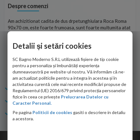
Despre comenzi
t
Am achizitionat cadita de dus drpetunghiulara Roca Roma
Foa
90x70 cm, este foarte frumoasa, sunt foarte multumita atat
pe 
de personalul firmei dvs. cu care am colaborat in obtinerea
ace
infiormatiilor solicitate cat si de firma de curierat care a
Detalii și setări cookies
Cri
adus coletul in siguranta.Numai bine, va doresc!
SC Bagno Moderno S.R.L utilizează fișiere de tip cookie
Sofrone Viviana -
28.07.2026
pentru a personaliza și îmbunătăți experiența
dumneavoastră pe website-ul nostru. Vă informăm că ne-
am actualizat politicile pentru a integra în acestea și în
activitatea curentă cele mai recente modificări propuse de
Info Bagno
Regulamentul (UE) 2016/679 privind protecția persoanelor
fizice în ceea ce privește
Prelucrarea Datelor cu
Cumparaturi
Caracter Personal.
Pe pagina
Politicii de cookies
gasiti o descriere in detaliu
Suport clienti
a acestora.
Copyright © 2026 Bagno.ro All right reserved. Powered by
Expert Online