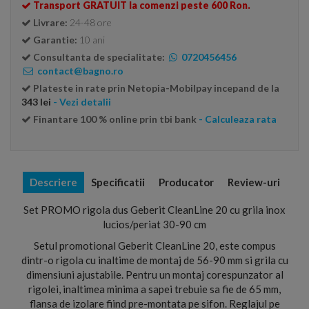
Transport GRATUIT la comenzi peste 600 Ron.
Livrare:
24-48 ore
Garantie:
10 ani
Consultanta de specialitate:
0720456456
contact@bagno.ro
Plateste in rate prin Netopia-Mobilpay incepand de la
343 lei
- Vezi detalii
Finantare 100 % online prin tbi bank
- Calculeaza rata
Descriere
Specificatii
Producator
Review-uri
Set PROMO rigola dus Geberit CleanLine 20 cu grila inox
lucios/periat 30-90 cm
Setul promotional Geberit CleanLine 20, este compus
dintr-o rigola cu inaltime de montaj de 56-90 mm si grila cu
dimensiuni ajustabile. Pentru un montaj corespunzator al
rigolei, inaltimea minima a sapei trebuie sa fie de 65 mm,
flansa de izolare fiind pre-montata pe sifon. Reglajul pe