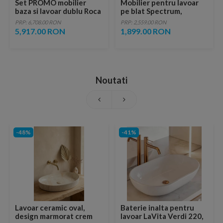
Set PROMO mobilier
Mobilier pentru lavoar
baza si lavoar dublu Roca
pe blat Spectrum,
Ona Unik 4 sertare
Omaha, finisaj riflat, 60
PRP: 6,708.00 RON
PRP: 2,559.00 RON
120x46 cm stejar deschis
cm, alb
5,917.00 RON
1,899.00 RON
Noutati
-48%
-41%
Lavoar ceramic oval,
Baterie inalta pentru
design marmorat crem
lavoar LaVita Verdi 220,