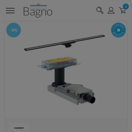
0
-8%