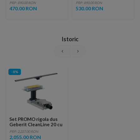
lucios cu vene aurii,
fara ventil, brushed
PRP: 890.00 RON
PRP: 890.00 RON
ventil inclus
copper
470.00 RON
530.00 RON
Istoric
-8%
Set PROMO rigola dus
Geberit CleanLine 20 cu
grila inox lucios/periat
PRP: 2,227.00 RON
30-90 cm
2,055.00 RON