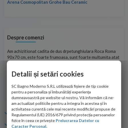
Arena Cosmopolitan Grohe Bau Ceramic
Despre comenzi
t
Am achizitionat cadita de dus drpetunghiulara Roca Roma
Foa
90x70 cm, este foarte frumoasa, sunt foarte multumita atat
pe 
de personalul firmei dvs. cu care am colaborat in obtinerea
ace
infiormatiilor solicitate cat si de firma de curierat care a
Detalii și setări cookies
Cri
adus coletul in siguranta.Numai bine, va doresc!
SC Bagno Moderno S.R.L utilizează fișiere de tip cookie
Sofrone Viviana -
28.07.2026
pentru a personaliza și îmbunătăți experiența
dumneavoastră pe website-ul nostru. Vă informăm că ne-
am actualizat politicile pentru a integra în acestea și în
activitatea curentă cele mai recente modificări propuse de
Info Bagno
Regulamentul (UE) 2016/679 privind protecția persoanelor
fizice în ceea ce privește
Prelucrarea Datelor cu
Cumparaturi
Caracter Personal.