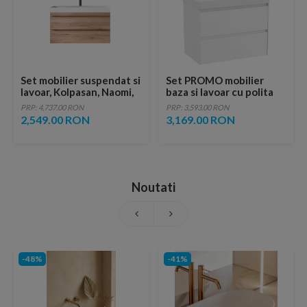
Set mobilier suspendat si
Set PROMO mobilier
lavoar, Kolpasan, Naomi,
baza si lavoar cu polita
80 cm, natural wood
stanga Roca Ona Unik 2
PRP: 4,737.00 RON
PRP: 3,593.00 RON
sertare 80x46 cm alb mat
2,549.00 RON
3,169.00 RON
Noutati
-48%
-41%