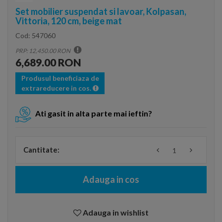
Set mobilier suspendat si lavoar, Kolpasan,
Vittoria, 120 cm, beige mat
Cod:
547060
PRP: 12,450.00 RON
6,689.00 RON
Produsul beneficiaza de
extrareducere in cos.
Ati gasit in alta parte mai ieftin?
Cantitate:
Adauga in cos
Adauga in wishlist