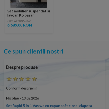
Set mobilier suspendat si
lavoar, Kolpasan,
Vittoria, 120 cm, beige
PRP: 12,450.00 RON
mat
6,689.00 RON
Ce spun clientii nostri
Despre produse
Conform descrierii!
Con
Nicolae -
Nic
13.02.2026
Set Rapid 5 in 1 Vas wc cu capac soft close, clapeta