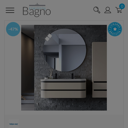
0
-47%