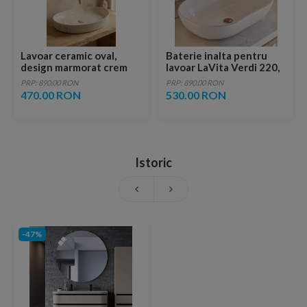
Lavoar ceramic oval,
Baterie inalta pentru
design marmorat crem
lavoar LaVita Verdi 220,
lucios cu vene aurii,
fara ventil, brushed
PRP: 890.00 RON
PRP: 890.00 RON
ventil inclus
copper
470.00 RON
530.00 RON
Istoric
-47%