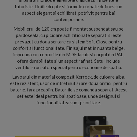
imbina armonios elementele clasice cu influentele
futuriste. Liniile drepte si formele curbate definesc un
aspect elegant si echilibrat, potrivit pentru bai
contemporane.
Mobilierul de 120 cm poate fi montat suspendat sau pe
pardoseala, cu picioare achizitionate separat, si este
prevazut cu doua sertare cu sistem Soft Close pentru
confort si functionalitate. Finisajul mat in nuanta beige,
impreuna cu fronturile din MDF lacuit si corpul din PAL,
ofera durabilitate si un aspect rafinat. Setul include
ventilul si un sifon special pentru economie de spatiu.
Lavoarul din material compozit Kerrock, de culoare alba,
este rezistent, usor de intretinut si are doua orificii pentru
baterie, fara preaplin. Bateriile se comanda separat. Acest
set este ideal pentru bai spatioase, unde designul si
functionalitatea sunt prioritare.