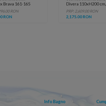
ex Brava 161-165
Divera 110xH200 cm,
0+MF70
630 mm
996.00 RON
PRP: 2,609.00 RON
00 RON
2,175.00 RON
Info Bagno
Cump