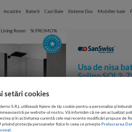
Incalzire
Baterii
Cazi Baie
Sisteme Dus
Mobilier baie
P
Living Room
% PROMO%
Usa de nisa ba
Solino SOL2, 7
mat
Cod:
SOL207500607
și setări cookies
PRP: 3,098.00 RON
no S.R.L utilizează fișiere de tip cookie pentru a personaliza și îmbunăt
2,581.00 RON
mneavoastră pe website-ul nostru. Vă informăm că ne-am actualizat poli
acestea și în activitatea curentă cele mai recente modificări propuse de 
Ati gasit in alta p
privind protecția persoanelor fizice în ceea ce privește
Prelucrarea Dat
sonal.