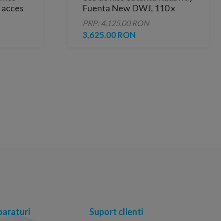
 acces
Fuenta New DWJ, 110 x
H200 cm
PRP: 4,125.00 RON
3,625.00 RON
araturi
Suport clienti