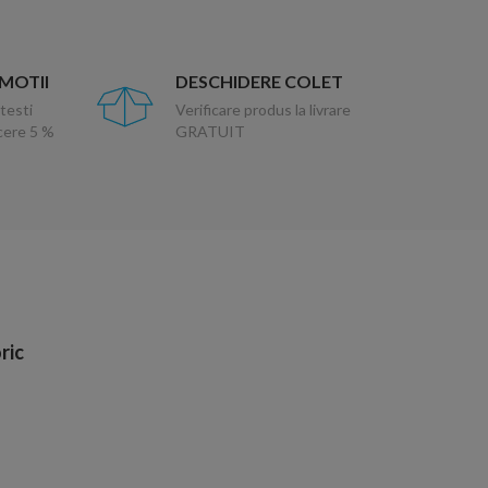
OMOTII
DESCHIDERE COLET
testi
Verificare produs la livrare
ucere 5 %
GRATUIT
ric