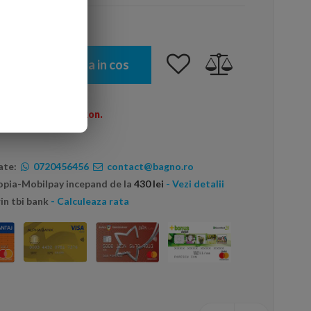
Adauga in cos
omenzi peste 600 Ron.
ate:
0720456456
contact@bagno.ro
topia-Mobilpay incepand de la
430 lei
- Vezi detalii
in tbi bank
- Calculeaza rata