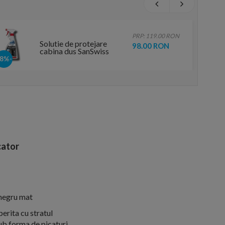
PRP: 119.00 RON
Solutie de protejare
98.00 RON
cabina dus SanSwiss
Protect Cleaner
-18%
ator
 negru mat
erita cu stratul
ub forma de picaturi,