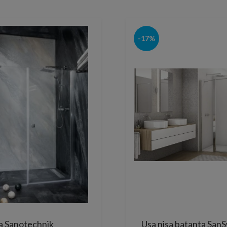
-17%
sa Sanotechnik
Usa nisa batanta SanS