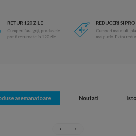
RETUR 120 ZILE
REDUCERI SI PR
Cumperi fara griji, produsele
Cumperi mai mult, pla
pot fi returnate in 120 zile
mai putin. Extra red
oduse asemanatoare
Noutati
Isto