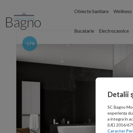
Obiecte Sanitare
Wellness
Bucatarie
Electrocasnice
-17%
Detalii 
SC Bagno Moder
experiența du
a integra în 
(UE) 2016/679 
Caracter Per