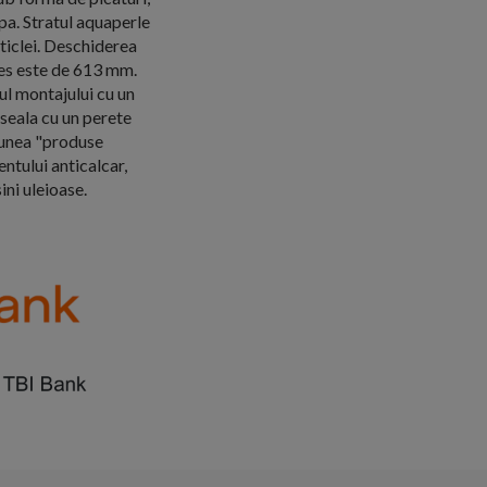
pa. Stratul aquaperle
ticlei. Deschiderea
cces este de 613 mm.
zul montajului cu un
oseala cu un perete
tiunea "produse
tului anticalcar,
ini uleioase.