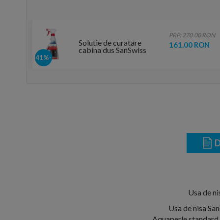
.00 RON
PRP: 270.00 RON
Solutie de curatare
 RON
161.00 RON
cabina dus SanSwiss
Power Cleaner
-41%
D
Usa de ni
Usa de nisa San
Aquaperle standard c