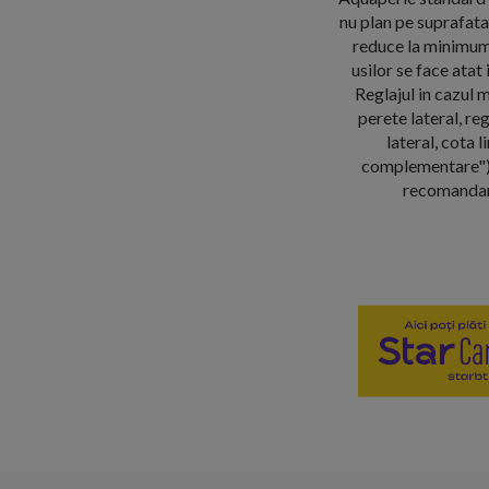
nu plan pe suprafata
reduce la minimum 
usilor se face atat
Reglajul in cazul m
perete lateral, re
lateral, cota 
complementare"),
recomandam i