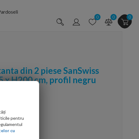
ardoseli
0
0
0
tanta din 2 piese SanSwiss
5 x H200 cm, profil negru
ăți
ticile pentru
Regulamentul
arte mai ieftin?
elor cu