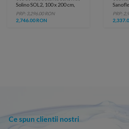
Solino SOL2, 100 x 200 cm,
Sanofl
profil slefuit lucios
MD10
PRP: 3,296.00 RON
PRP: 2,
2,746.00 RON
2,337.
Ce spun clientii nostri