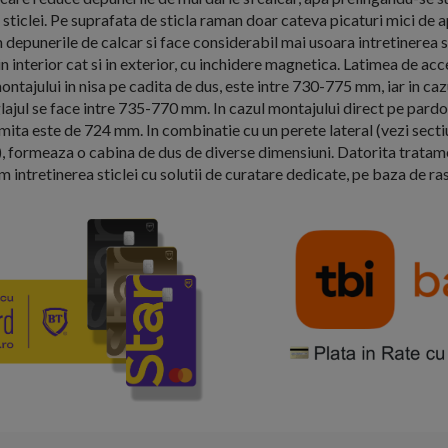
 sticlei. Pe suprafata de sticla raman doar cateva picaturi mici de a
depunerile de calcar si face considerabil mai usoara intretinerea s
 in interior cat si in exterior, cu inchidere magnetica. Latimea de a
ontajului in nisa pe cadita de dus, este intre 730-775 mm, iar in ca
glajul se face intre 735-770 mm. In cazul montajului direct pe pard
limita este de 724 mm. In combinatie cu un perete lateral (vezi sec
 formeaza o cabina de dus de diverse dimensiuni. Datorita tratamen
ntretinerea sticlei cu solutii de curatare dedicate, pe baza de ras