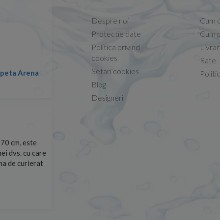
Despre noi
Cum 
Protectie date
Cum p
Politica privind
Livra
Conform descrierii!
cookies
Rate
Setari cookies
lapeta Arena
Nicolae -
Politi
13.02.2026
Blog
Designeri
70 cm, este
Foarte prompți, am cerut detalii despre produs care nu
ei dvs. cu care
primit imediat. După ce am plasat comanda, aceasta a 
rma de curierat
Mulțumesc!
Cristina Opre -
10.07.2026