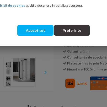
iticii de cookies
gasiti o descriere in detaliu a acestora.
Cantitate:
Accept tot
Preferinte
Transport GRATUIT la c
Livrare:
15-30 zile
Garantie:
5 ani
Consultanta de specialit
Plateste in rate prin Ne
Finantare 100 % online pr