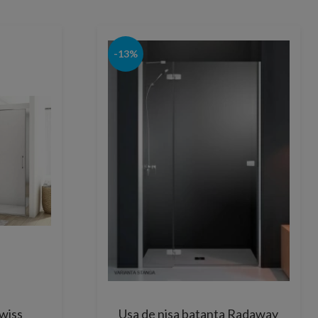
-13%
wiss
Usa de nisa batanta Radaway