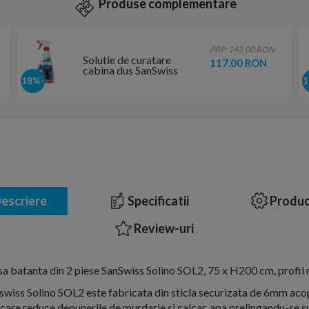
Produse complementare
PRP: 142.00 RON
Solutie de curatare
117.00 RON
cabina dus SanSwiss
Glass Cleaner
-18%
escriere
Specificatii
Produc
Review-uri
sa batanta din 2 piese SanSwiss Solino SOL2, 75 x H200 cm, profil
swiss Solino SOL2 este fabricata din sticla securizata de 6mm acop
are reduce depunerile de murdarie si calcar, apa prelingandu-se s