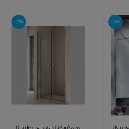
-17%
-22%
Usa de nisa batanta SanSwiss
Usa ni