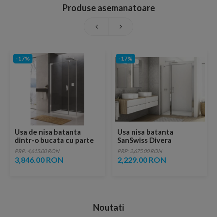
Produse asemanatoare
-17%
-17%
Usa de nisa batanta
Usa nisa batanta
dintr-o bucata cu parte
SanSwiss Divera
fixa SanSwiss Cadura
D22T31,120xH200 cm,
PRP: 4,615.00 RON
PRP: 2,675.00 RON
CA31C 120 x H200 cm
acces 830 mm
3,846.00 RON
2,229.00 RON
Noutati