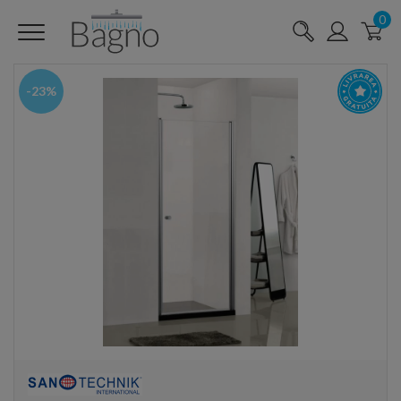
0
-23%