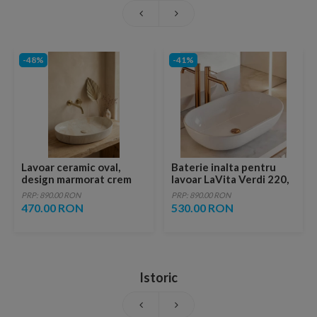
-48%
-41%
Lavoar ceramic oval,
Baterie inalta pentru
design marmorat crem
lavoar LaVita Verdi 220,
lucios cu vene aurii,
fara ventil, brushed
PRP: 890.00 RON
PRP: 890.00 RON
ventil inclus
copper
470.00 RON
530.00 RON
Istoric