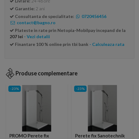
Livrare:
24-48 ore
Garantie:
2 ani
Consultanta de specialitate:
0720456456
contact@bagno.ro
Plateste in rate prin Netopia-Mobilpay incepand de la
207 lei
- Vezi detalii
Finantare 100 % online prin tbi bank
- Calculeaza rata
Produse complementare
-23%
-23%
PROMO Perete fix
Perete fix Sanotechnik