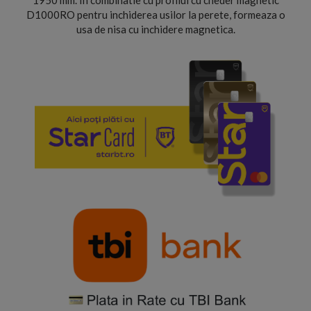
1950 mm. In combinatie cu profilul cu cheder magnetic
D1000RO pentru inchiderea usilor la perete, formeaza o
usa de nisa cu inchidere magnetica.