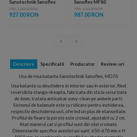
Sanotechnik Sanoflex
Sanoflex MF80
MF70
PRP: 1,189.00 RON
PRP: 1,266.00 RON
927.00 RON
987.00 RON
Descriere
Specificatii
Producator
Review-uri
Usa de nisa batanta Sanotechnik Sanoflex, MD70
Usa batanta cu deschidere in interior sau in exterior, fiind
reversibila stanga-dreapta, fabricata din sticla securizata
de 6mm, tratata anticalcar easy-clean pe ambele parti.
Sistemul de balamale este cu ridicare pentru inchiderea,
respectiv deschiderea usii, oferind un plus de etanseitate.
Profilul de fixare la perete este cromat, ajustabil cu 2 cm.
Atat manerul cat si profilul sunt din otel cromate.
Dimensiunile specifice acestei usi sunt: 650-670 mm x H