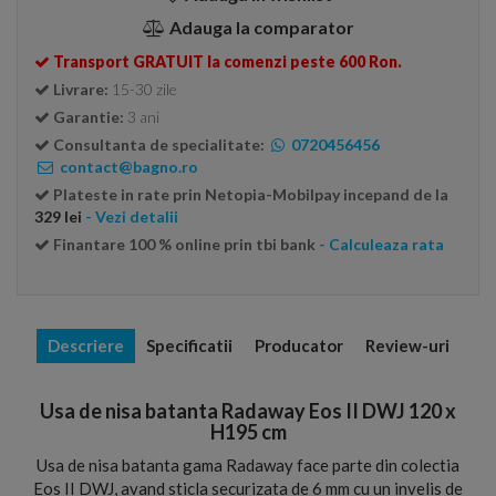
Adauga la comparator
Transport GRATUIT la comenzi peste 600 Ron.
Livrare:
15-30 zile
Garantie:
3 ani
Consultanta de specialitate:
0720456456
contact@bagno.ro
Plateste in rate prin Netopia-Mobilpay incepand de la
329 lei
- Vezi detalii
Finantare 100 % online prin tbi bank
- Calculeaza rata
Descriere
Specificatii
Producator
Review-uri
Usa de nisa batanta Radaway Eos II DWJ 120 x
H195 cm
Usa de nisa batanta gama Radaway face parte din colectia
Eos II DWJ, avand sticla securizata de 6 mm cu un invelis de