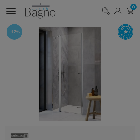
0
-17%