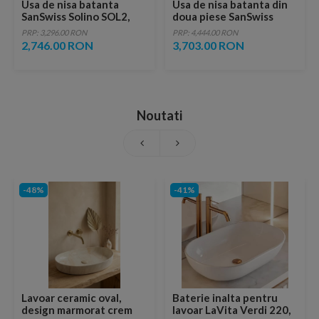
Usa de nisa batanta
Usa de nisa batanta din
SanSwiss Solino SOL2,
doua piese SanSwiss
100 x 200 cm, profil
Cadura CA2C 120 x H200
PRP: 3,296.00 RON
PRP: 4,444.00 RON
slefuit lucios
cm
2,746.00 RON
3,703.00 RON
Noutati
-48%
-41%
Lavoar ceramic oval,
Baterie inalta pentru
design marmorat crem
lavoar LaVita Verdi 220,