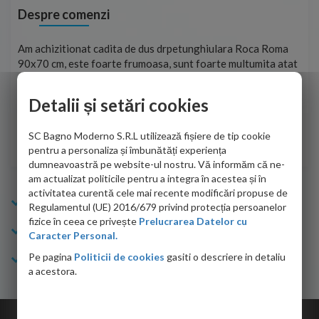
Despre comenzi
t
Am achizitionat cadita de dus drpetunghiulara Roca Roma
Foa
90x70 cm, este foarte frumoasa, sunt foarte multumita atat
pe 
de personalul firmei dvs. cu care am colaborat in obtinerea
ace
infiormatiilor solicitate cat si de firma de curierat care a
Detalii și setări cookies
Cri
adus coletul in siguranta.Numai bine, va doresc!
SC Bagno Moderno S.R.L utilizează fișiere de tip cookie
Sofrone Viviana -
28.07.2026
pentru a personaliza și îmbunătăți experiența
dumneavoastră pe website-ul nostru. Vă informăm că ne-
am actualizat politicile pentru a integra în acestea și în
activitatea curentă cele mai recente modificări propuse de
Info Bagno
Regulamentul (UE) 2016/679 privind protecția persoanelor
fizice în ceea ce privește
Prelucrarea Datelor cu
Cumparaturi
Caracter Personal.
Pe pagina
Politicii de cookies
gasiti o descriere in detaliu
Suport clienti
a acestora.
Copyright © 2026 Bagno.ro All right reserved. Powered by
Expert Online