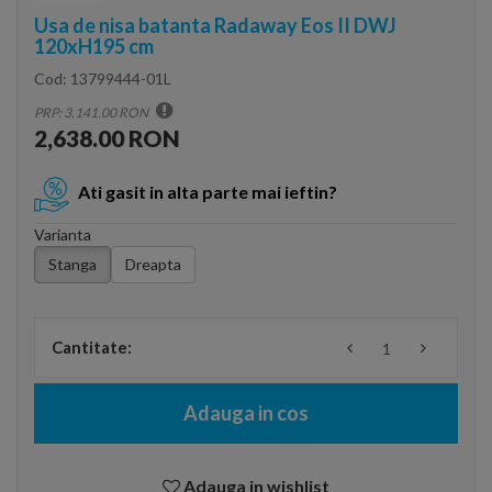
Usa de nisa batanta Radaway Eos II DWJ
120xH195 cm
Cod:
13799444-01L
PRP: 3,141.00 RON
2,638.00 RON
Ati gasit in alta parte mai ieftin?
Varianta
Stanga
Dreapta
Cantitate:
Adauga in cos
Adauga in wishlist