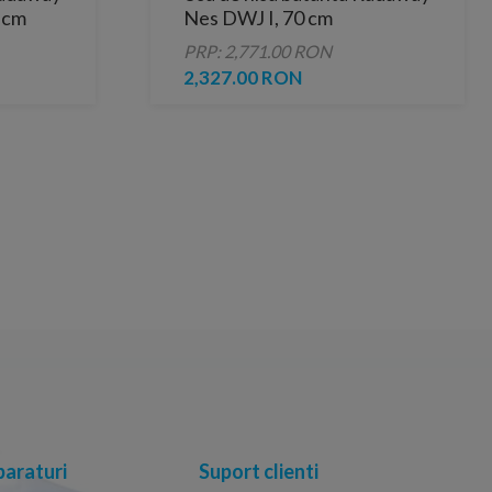
 cm
Nes DWJ I, 70 cm
PRP: 2,771.00 RON
2,327.00 RON
araturi
Suport clienti