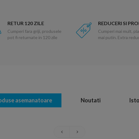
RETUR 120 ZILE
REDUCERI SI PR
Cumperi fara griji, produsele
Cumperi mai mult, pla
pot fi returnate in 120 zile
mai putin. Extra red
oduse asemanatoare
Noutati
Isto