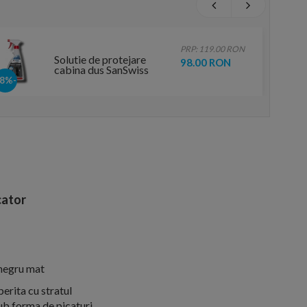
PRP: 119.00 RON
Solutie de protejare
98.00 RON
cabina dus SanSwiss
Protect Cleaner
-18%
ator
 negru mat
erita cu stratul
ub forma de picaturi,