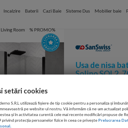
Incalzire
Baterii
Cazi Baie
Sisteme Dus
Mobilier baie
P
Living Room
% PROMO%
Usa de nisa ba
Solino SOL2, 7
mat
Cod:
SOL207000607
și setări cookies
PRP: 3,052.00 RON
no S.R.L utilizează fișiere de tip cookie pentru a personaliza și îmbunăt
2,544.00 RON
mneavoastră pe website-ul nostru. Vă informăm că ne-am actualizat poli
acestea și în activitatea curentă cele mai recente modificări propuse de 
Ati gasit in alta p
privind protecția persoanelor fizice în ceea ce privește
Prelucrarea Dat
sonal.