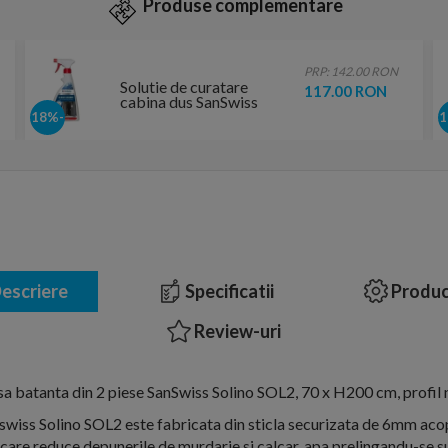
Produse complementare
PRP: 142.00 RON
Solutie de curatare
117.00 RON
cabina dus SanSwiss
Glass Cleaner
-18%
escriere
Specificatii
Produc
Review-uri
sa batanta din 2 piese SanSwiss Solino SOL2, 70 x H200 cm, profil
swiss Solino SOL2 este fabricata din sticla securizata de 6mm acop
are reduce depunerile de murdarie si calcar, apa prelingandu-se s