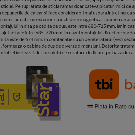
 sticlei. Pe suprafata de sticla raman doar cateva picaturi mici de a
depunerile de calcar si face considerabil mai usoara intretinerea s
 in interior cat si in exterior, cu inchidere magnetica. Latimea de a
ontajului in nisa pe cadita de dus, este intre 680-715 mm, iar in ca
glajul se face intre 685-720 mm. In cazul montajului direct pe pard
limita este de 674 mm. In combinatie cu un perete lateral (vezi sec
 formeaza o cabina de dus de diverse dimensiuni. Datorita tratamen
ntretinerea sticlei cu solutii de curatare dedicate, pe baza de ras