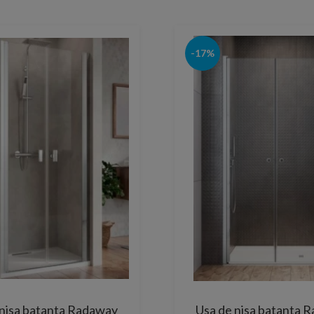
-17%
 nisa batanta Radaway
Usa de nisa batanta 