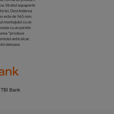
pa. Stratul aquaperle
ticlei. Deschiderea
cces este de 565 mm.
zul montajului cu un
oseala cu un perete
tiunea "produse
tului anticalcar,
ini uleioase.