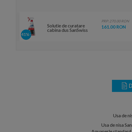
.00 RON
PRP: 270.00 RON
Solutie de curatare
 RON
161.00 RON
cabina dus SanSwiss
Power Cleaner
-41%
D
Usa de ni
Usa de nisa San
Aquaperle standard c