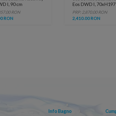
D I, 90 cm
Eos DWD I, 70xH197
857.00 RON
PRP: 2,870.00 RON
00 RON
2,410.00 RON
Info Bagno
Cump