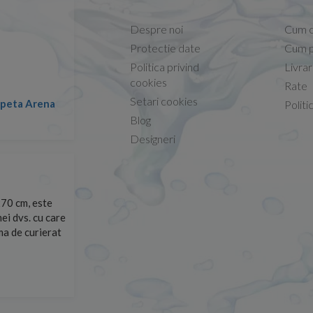
Despre noi
Cum 
Protectie date
Cum p
Politica privind
Livra
Conform descrierii!
cookies
Rate
Setari cookies
lapeta Arena
Nicolae -
Politi
13.02.2026
Blog
Designeri
70 cm, este
Foarte prompți, am cerut detalii despre produs care nu
ei dvs. cu care
primit imediat. După ce am plasat comanda, aceasta a 
rma de curierat
Mulțumesc!
Cristina Opre -
10.07.2026