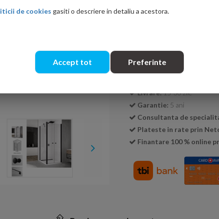
iticii de cookies
gasiti o descriere in detaliu a acestora.
Cantitate:
Accept tot
Preferinte
Transport GRATUIT la c
Livrare:
15-30 zile
Garantie:
5 ani
Consultanta de specialit
Plateste in rate prin Ne
Finantare 100 % online pr