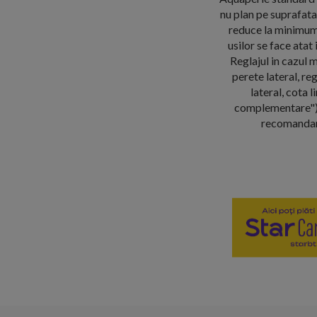
nu plan pe suprafata
reduce la minimum 
usilor se face atat
Reglajul in cazul m
perete lateral, re
lateral, cota 
complementare"),
recomandam i