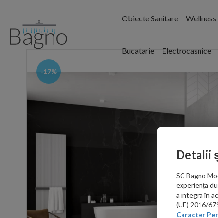
Obiecte Sanitare
Wellness
Bucatarie
Electrocasnice
-17%
Detalii 
SC Bagno Moder
experiența du
a integra în 
(UE) 2016/679 
Caracter Per