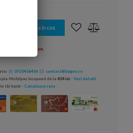
Adauga in cos
omenzi peste 600 Ron.
ate:
0720456456
contact@bagno.ro
topia-Mobilpay incepand de la
424 lei
- Vezi detalii
in tbi bank
- Calculeaza rata