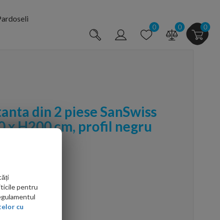
ardoseli
0
0
0
tanta din 2 piese SanSwiss
0 x H200 cm, profil negru
ăți
ticile pentru
Regulamentul
arte mai ieftin?
elor cu