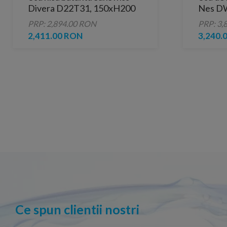
Divera D22T31, 150xH200
Nes DW
cm, acces 830 mm
PRP: 2,894.00 RON
PRP: 3,
2,411.00 RON
3,240.
Ce spun clientii nostri