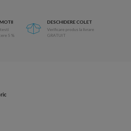
OMOTII
DESCHIDERE COLET
testi
Verificare produs la livrare
ucere 5 %
GRATUIT
ric