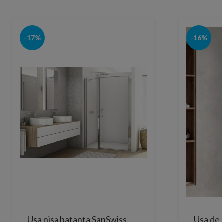
-17%
-16%
Usa nisa batanta SanSwiss
Usa de