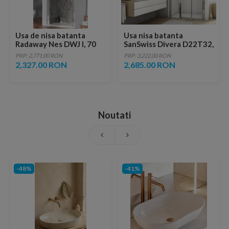
Usa de nisa batanta
Usa nisa batanta
Radaway Nes DWJ I, 70
SanSwiss Divera D22T32,
cm
150xH200 cm, acces 804
PRP: 2,771.00 RON
PRP: 3,222.00 RON
mm
2,327.00 RON
2,685.00 RON
Noutati
-48%
-41%