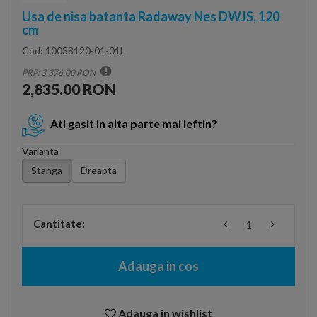
Usa de nisa batanta Radaway Nes DWJS, 120
cm
Cod:
10038120-01-01L
PRP: 3,376.00 RON
2,835.00 RON
Ati gasit in alta parte mai ieftin?
Varianta
Stanga
Dreapta
Cantitate:
Adauga in cos
Adauga in wishlist