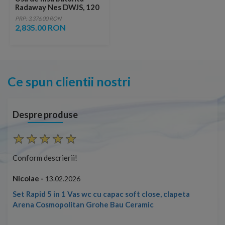
Radaway Nes DWJS, 120
cm
PRP: 3,376.00 RON
2,835.00 RON
Ce spun clientii nostri
Despre produse
Conform descrierii!
Con
Nicolae -
Nic
13.02.2026
Set Rapid 5 in 1 Vas wc cu capac soft close, clapeta
Arena Cosmopolitan Grohe Bau Ceramic