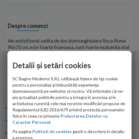
Despre comenzi
t
Am achizitionat cadita de dus drpetunghiulara Roca Roma
Foa
90x70 cm, este foarte frumoasa, sunt foarte multumita atat
pe 
de personalul firmei dvs. cu care am colaborat in obtinerea
ace
infiormatiilor solicitate cat si de firma de curierat care a
Detalii și setări cookies
Cri
adus coletul in siguranta.Numai bine, va doresc!
SC Bagno Moderno S.R.L utilizează fișiere de tip cookie
Sofrone Viviana -
28.07.2026
pentru a personaliza și îmbunătăți experiența
dumneavoastră pe website-ul nostru. Vă informăm că ne-
am actualizat politicile pentru a integra în acestea și în
activitatea curentă cele mai recente modificări propuse de
Info Bagno
Regulamentul (UE) 2016/679 privind protecția persoanelor
fizice în ceea ce privește
Prelucrarea Datelor cu
Cumparaturi
Caracter Personal.
Pe pagina
Politicii de cookies
gasiti o descriere in detaliu
Suport clienti
a acestora.