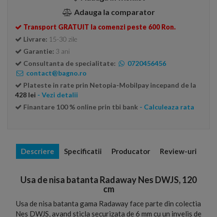
Adauga la comparator
Transport GRATUIT la comenzi peste 600 Ron.
Livrare:
15-30 zile
Garantie:
3 ani
Consultanta de specialitate:
0720456456
contact@bagno.ro
Plateste in rate prin Netopia-Mobilpay incepand de la
428 lei
- Vezi detalii
Finantare 100 % online prin tbi bank
- Calculeaza rata
Descriere
Specificatii
Producator
Review-uri
Usa de nisa batanta Radaway Nes DWJS, 120
cm
Usa de nisa batanta gama Radaway face parte din colectia
Nes DWJS, avand sticla securizata de 6 mm cu un invelis de