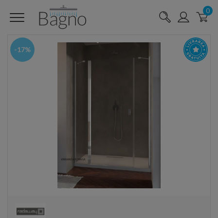
0
-17%