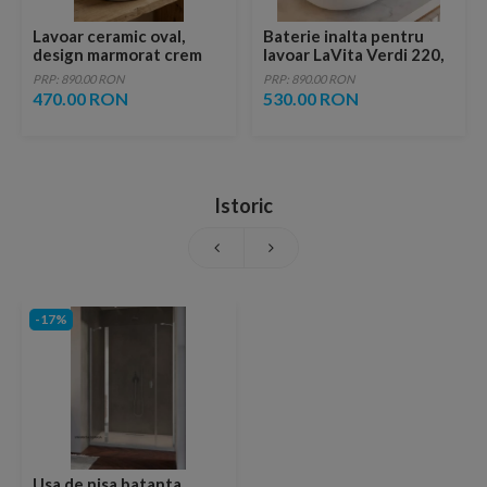
Lavoar ceramic oval,
Baterie inalta pentru
design marmorat crem
lavoar LaVita Verdi 220,
lucios cu vene aurii,
fara ventil, brushed
PRP: 890.00 RON
PRP: 890.00 RON
ventil inclus
copper
470.00 RON
530.00 RON
Istoric
-17%
Usa de nisa batanta