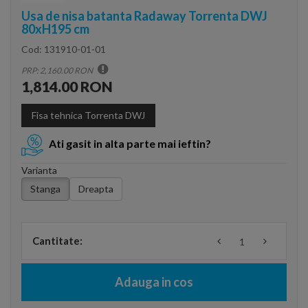
Usa de nisa batanta Radaway Torrenta DWJ
80xH195 cm
Cod:
131910-01-01
PRP: 2,160.00 RON
1,814.00 RON
Fisa tehnica Torrenta DWJ
Ati gasit in alta parte mai ieftin?
Varianta
Stanga
Dreapta
Cantitate:
Adauga in cos