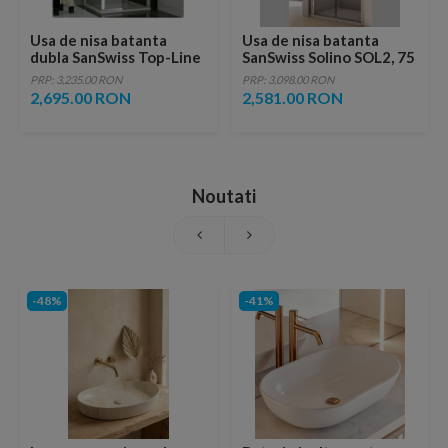
Usa de nisa batanta
Usa de nisa batanta
dubla SanSwiss Top-Line
SanSwiss Solino SOL2, 75
TOPP2 90xH190 cm
x 200 cm, profil slefuit
PRP: 3,235.00 RON
PRP: 3,098.00 RON
lucios
2,695.00 RON
2,581.00 RON
Noutati
-48%
-41%