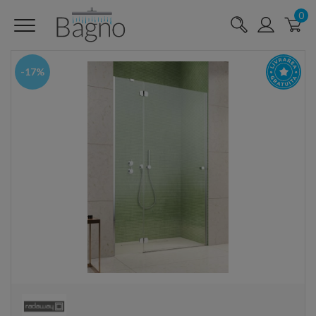
0
-17%