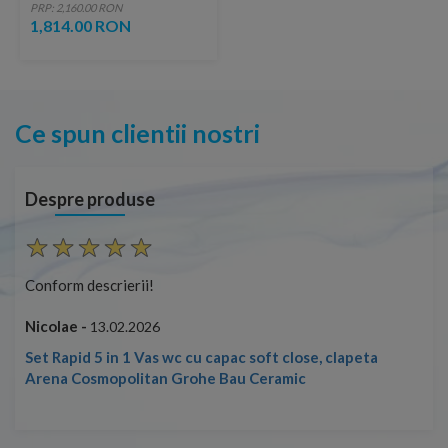
80xH195 cm
PRP: 2,160.00 RON
1,814.00 RON
Ce spun clientii nostri
Despre produse
Conform descrierii!
Con
Nicolae -
Nic
13.02.2026
Set Rapid 5 in 1 Vas wc cu capac soft close, clapeta
Arena Cosmopolitan Grohe Bau Ceramic