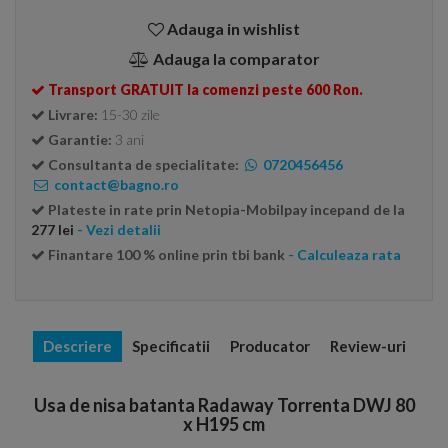
Adauga in wishlist
Adauga la comparator
Transport GRATUIT la comenzi peste 600 Ron.
Livrare:
15-30 zile
Garantie:
3 ani
Consultanta de specialitate:
0720456456
contact@bagno.ro
Plateste in rate prin Netopia-Mobilpay incepand de la
277 lei
- Vezi detalii
Finantare 100 % online prin tbi bank
- Calculeaza rata
Descriere
Specificatii
Producator
Review-uri
Usa de nisa batanta Radaway Torrenta DWJ 80
x H195 cm