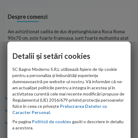
Despre comenzi
t
Am achizitionat cadita de dus drpetunghiulara Roca Roma
Foa
90x70 cm, este foarte frumoasa, sunt foarte multumita atat
pe 
de personalul firmei dvs. cu care am colaborat in obtinerea
ace
infiormatiilor solicitate cat si de firma de curierat care a
Detalii și setări cookies
Cri
adus coletul in siguranta.Numai bine, va doresc!
SC Bagno Moderno S.R.L utilizează fișiere de tip cookie
Sofrone Viviana -
28.07.2026
pentru a personaliza și îmbunătăți experiența
dumneavoastră pe website-ul nostru. Vă informăm că ne-
am actualizat politicile pentru a integra în acestea și în
activitatea curentă cele mai recente modificări propuse de
Info Bagno
Regulamentul (UE) 2016/679 privind protecția persoanelor
fizice în ceea ce privește
Prelucrarea Datelor cu
Cumparaturi
Caracter Personal.
Pe pagina
Politicii de cookies
gasiti o descriere in detaliu
Suport clienti
a acestora.