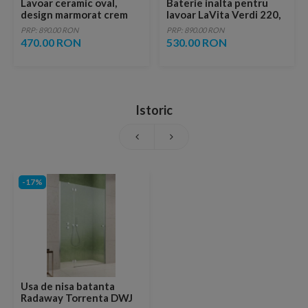
Lavoar ceramic oval,
Baterie inalta pentru
design marmorat crem
lavoar LaVita Verdi 220,
lucios cu vene aurii,
fara ventil, brushed
PRP: 890.00 RON
PRP: 890.00 RON
ventil inclus
copper
470.00 RON
530.00 RON
Istoric
-17%
Usa de nisa batanta
Radaway Torrenta DWJ