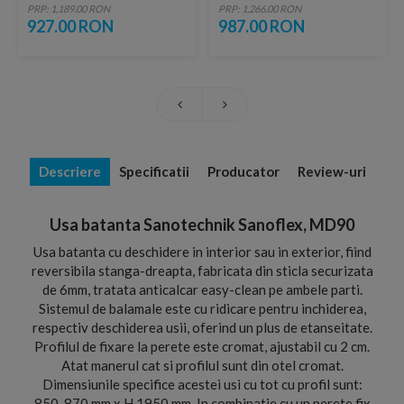
MF70
PRP: 1,189.00 RON
PRP: 1,266.00 RON
927.00 RON
987.00 RON
Descriere
Specificatii
Producator
Review-uri
Usa batanta Sanotechnik Sanoflex, MD90
Usa batanta cu deschidere in interior sau in exterior, fiind
reversibila stanga-dreapta, fabricata din sticla securizata
de 6mm, tratata anticalcar easy-clean pe ambele parti.
Sistemul de balamale este cu ridicare pentru inchiderea,
respectiv deschiderea usii, oferind un plus de etanseitate.
Profilul de fixare la perete este cromat, ajustabil cu 2 cm.
Atat manerul cat si profilul sunt din otel cromat.
Dimensiunile specifice acestei usi cu tot cu profil sunt:
850-870 mm x H 1950 mm. In combinatie cu un perete fix