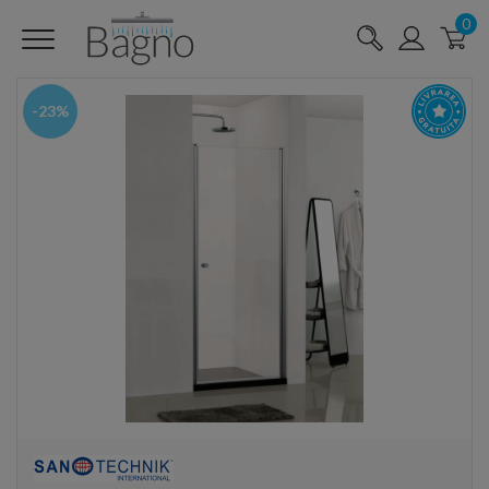
0
-23%