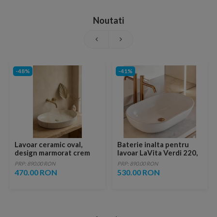
Noutati
-48%
-41%
Lavoar ceramic oval,
Baterie inalta pentru
design marmorat crem
lavoar LaVita Verdi 220,
lucios cu vene aurii,
fara ventil, brushed
PRP: 890.00 RON
PRP: 890.00 RON
ventil inclus
copper
470.00 RON
530.00 RON