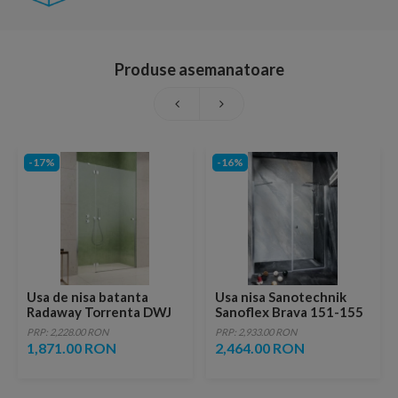
Produse asemanatoare
-17%
-16%
Usa de nisa batanta
Usa nisa Sanotechnik
Radaway Torrenta DWJ
Sanoflex Brava 151-155
90xH195 cm
MD80+MF80
PRP: 2,228.00 RON
PRP: 2,933.00 RON
1,871.00 RON
2,464.00 RON