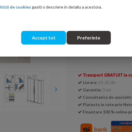
cos.
iticii de cookies
gasiti o descriere in detaliu a acestora.
Ati gasit in alta p
Accept tot
Preferinte
Cantitate:
Transport GRATUIT la c
Livrare:
15-20 zile
Garantie:
3 ani
Consultanta de specialit
Plateste in rate prin Ne
Finantare 100 % online pr