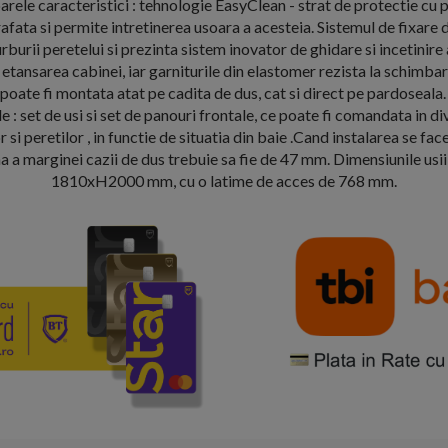
rele caracteristici : tehnologie EasyClean - strat de protectie cu 
fata si permite intretinerea usoara a acesteia. Sistemul de fixare d
burii peretelui si prezinta sistem inovator de ghidare si incetinire 
etansarea cabinei, iar garniturile din elastomer rezista la schimbar
poate fi montata atat pe cadita de dus, cat si direct pe pardoseala
le : set de usi si set de panouri frontale, ce poate fi comandata in 
r si peretilor , in functie de situatia din baie .Cand instalarea se fac
 a marginei cazii de dus trebuie sa fie de 47 mm. Dimensiunile usi
1810xH2000 mm, cu o latime de acces de 768 mm.