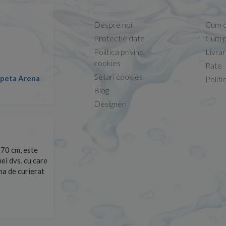
Despre noi
Cum 
Protectie date
Cum p
Politica privind
Livra
Conform descrierii!
cookies
Rate
Setari cookies
lapeta Arena
Nicolae -
Politi
13.02.2026
Blog
Designeri
70 cm, este
Foarte prompți, am cerut detalii despre produs care nu
ei dvs. cu care
primit imediat. După ce am plasat comanda, aceasta a 
rma de curierat
Mulțumesc!
Cristina Opre -
10.07.2026