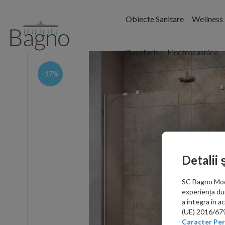
Obiecte Sanitare
Wellness
Bucatarie
Electrocasnice
-17%
Detalii 
SC Bagno Moder
experiența du
a integra în 
(UE) 2016/679 
Caracter Per