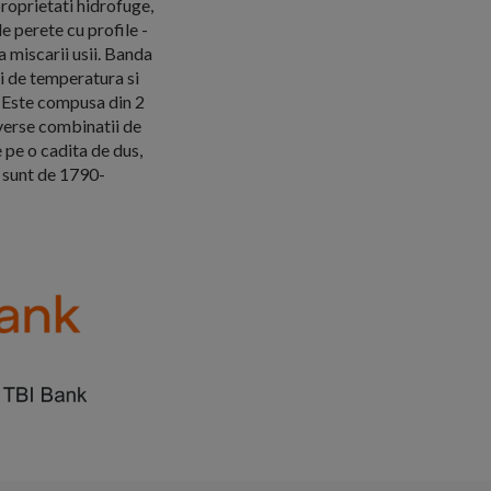
proprietati hidrofuge,
e perete cu profile -
a miscarii usii. Banda
i de temperatura si
. Este compusa din 2
diverse combinatii de
e pe o cadita de dus,
i sunt de 1790-