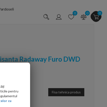
ardoseli
0
0
0
ulisanta Radaway Furo DWD
 crom
111442-01-01
ăți
ticile pentru
Fisa tehnica produs
Regulamentul
elor cu