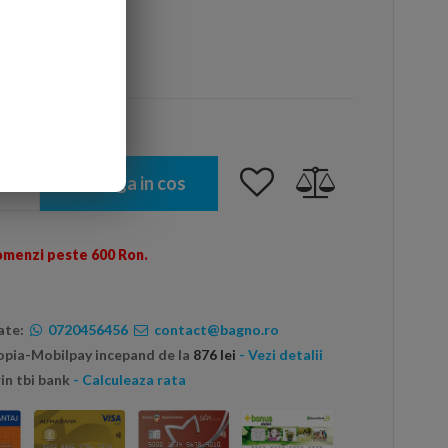
arte mai ieftin?
Adauga in cos
omenzi peste 600 Ron.
ate:
0720456456
contact@bagno.ro
topia-Mobilpay incepand de la
876 lei
- Vezi detalii
in tbi bank
- Calculeaza rata