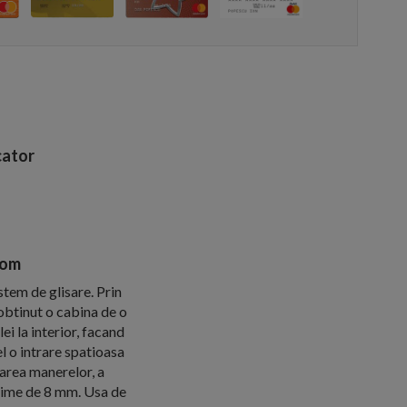
ator
rom
stem de glisare. Prin
 obtinut o cabina de o
ei la interior, facand
el o intrare spatioasa
barea manerelor, a
rosime de 8 mm. Usa de