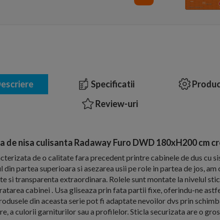
escriere
Specificatii
Produc
Review-uri
a de nisa culisanta Radaway Furo DWD 180xH200 cm c
cterizata de o calitate fara precedent printre cabinele de dus cu si
l din partea superioara si asezarea usii pe role in partea de jos, am
e si transparenta extraordinara. Rolele sunt montate la nivelul sticl
atarea cabinei . Usa gliseaza prin fata partii fixe, oferindu-ne astf
rodusele din aceasta serie pot fi adaptate nevoilor dvs prin schim
e, a culorii garniturilor sau a profilelor. Sticla securizata are o g