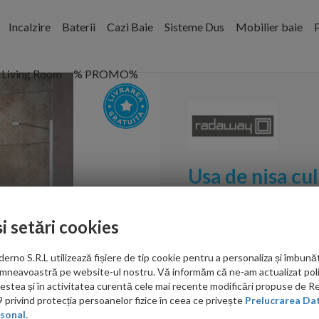
Incalzire
Baterii
Cazi Baie
Sisteme Dus
Mobilier baie
P
Living Room
% PROMO%
Usa de nisa c
180xH200 cm
și setări cookies
Cod:
10108488-01-01,10
no S.R.L utilizează fișiere de tip cookie pentru a personaliza și îmbunăt
PRP: 6,256.00 RON
mneavoastră pe website-ul nostru. Vă informăm că ne-am actualizat poli
5,255.00 RON
acestea și în activitatea curentă cele mai recente modificări propuse de 
privind protecția persoanelor fizice în ceea ce privește
Prelucrarea Dat
Produsul beneficiaza
sonal.
de extrareducere in