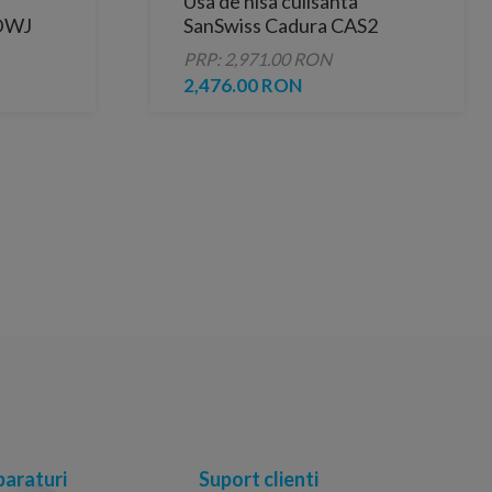
Usa de nisa culisanta
 DWJ
SanSwiss Cadura CAS2
 cm
110xH200 cm profil negru
PRP: 2,971.00 RON
mat
2,476.00 RON
araturi
Suport clienti