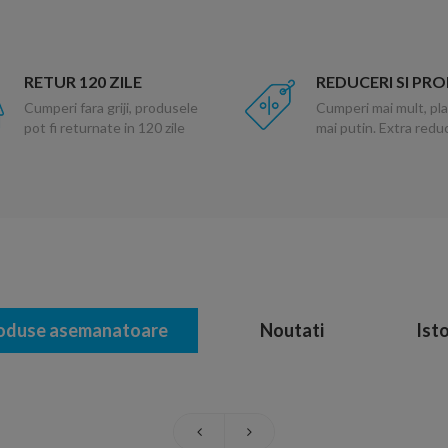
RETUR 120 ZILE
REDUCERI SI PR
Cumperi fara griji, produsele
Cumperi mai mult, pla
pot fi returnate in 120 zile
mai putin. Extra red
oduse asemanatoare
Noutati
Isto