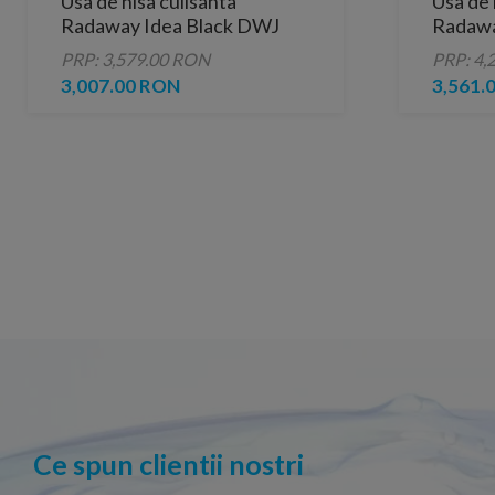
Usa de nisa culisanta
Usa de 
Radaway Idea Black DWJ
Radawa
stanga 100 x H200.5 cm
stanga
PRP: 3,579.00 RON
PRP: 4,
profil negru mat
profil 
3,007.00 RON
3,561.
Ce spun clientii nostri