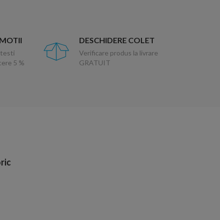
OMOTII
DESCHIDERE COLET
testi
Verificare produs la livrare
ucere 5 %
GRATUIT
ric