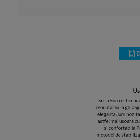
D
Us
Seria Furo este cara
renuntarea la ghidaju
eleganta, luminozitat
astfel mai usoara cur
si confortabila.P
metodei de stabilizar