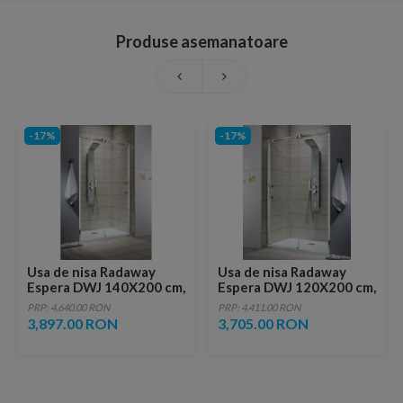
Produse asemanatoare
-17%
-17%
Usa de nisa Radaway
Usa de nisa Radaway
Espera DWJ 140X200 cm,
Espera DWJ 120X200 cm,
sticla transparenta
sticla transparenta
PRP: 4,640.00 RON
PRP: 4,411.00 RON
3,897.00 RON
3,705.00 RON