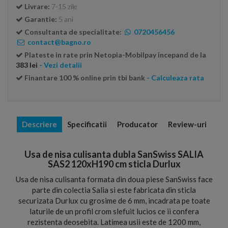
Livrare:
7-15 zile
Garantie:
5 ani
Consultanta de specialitate:
0720456456
contact@bagno.ro
Plateste in rate prin Netopia-Mobilpay incepand de la
383 lei
- Vezi detalii
Finantare 100 % online prin tbi bank
- Calculeaza rata
Descriere
Specificatii
Producator
Review-uri
Usa de nisa culisanta dubla SanSwiss SALIA
SAS2 120xH190 cm sticla Durlux
Usa de nisa culisanta formata din doua piese SanSwiss face
parte din colectia Salia si este fabricata din sticla
securizata Durlux cu grosime de 6 mm, incadrata pe toate
laturile de un profil crom slefuit lucios ce ii confera
rezistenta deosebita. Latimea usii este de 1200 mm,