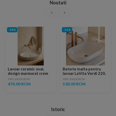
Noutati
-48%
-41%
Lavoar ceramic oval,
Baterie inalta pentru
design marmorat crem
lavoar LaVita Verdi 220,
lucios cu vene aurii,
fara ventil, brushed
PRP: 890.00 RON
PRP: 890.00 RON
ventil inclus
copper
470.00 RON
530.00 RON
Istoric