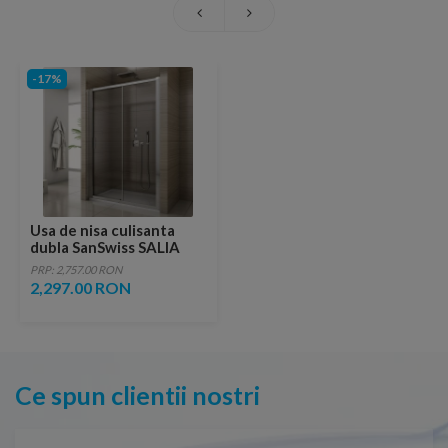
-17%
Usa de nisa culisanta
dubla SanSwiss SALIA
SAS2 120xH190 cm sticla
PRP: 2,757.00 RON
Durlux
2,297.00 RON
Ce spun clientii nostri