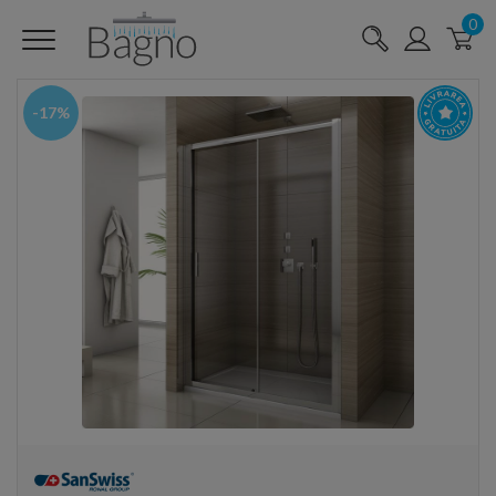
0
-17%