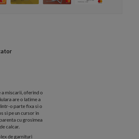
ator
a miscarii, oferind o
ulara are o latime a
ntr-o parte fixa si o
 si pe un cursor in
ansparenta cu grosimea
de calcar.
ex de garnituri