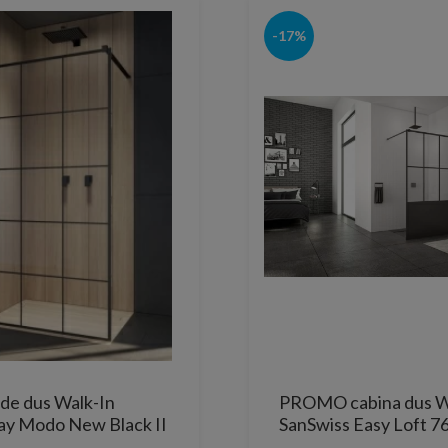
-17%
 de dus Walk-In
PROMO cabina dus W
y Modo New Black II
SanSwiss Easy Loft 7
 125 x H200 cm profil
Industries 90 x H200