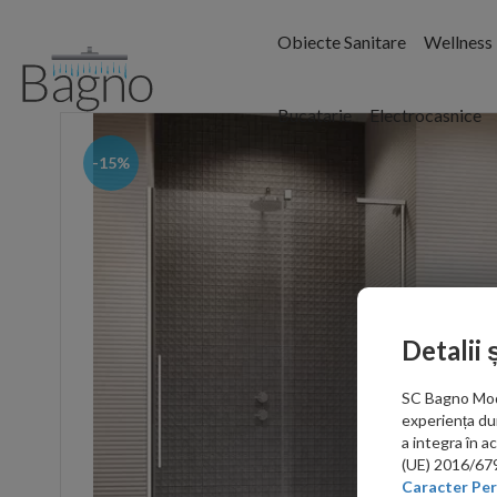
Obiecte Sanitare
Wellness
Bucatarie
Electrocasnice
-15%
Detalii 
SC Bagno Moder
experiența du
a integra în 
(UE) 2016/679 
Caracter Per