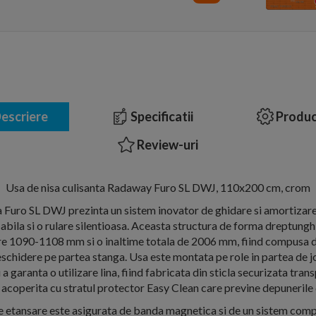
escriere
Specificatii
Produc
Review-uri
Usa de nisa culisanta Radaway Furo SL DWJ, 110x200 cm, crom
a Furo SL DWJ prezinta un sistem inovator de ghidare si amortizare 
abila si o rulare silentioasa. Aceasta structura de forma dreptunghi
tre 1090-1108 mm si o inaltime totala de 2006 mm, fiind compusa di
schidere pe partea stanga. Usa este montata pe role in partea de jos
a garanta o utilizare lina, fiind fabricata din sticla securizata tr
acoperita cu stratul protector Easy Clean care previne depunerile 
 etansare este asigurata de banda magnetica si de un sistem compl