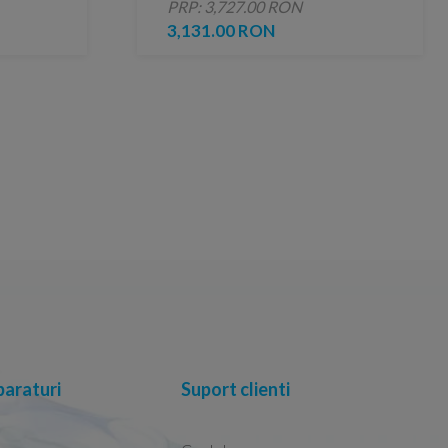
PRP: 3,727.00 RON
cm profil cupru periat
3,131.00 RON
araturi
Suport clienti