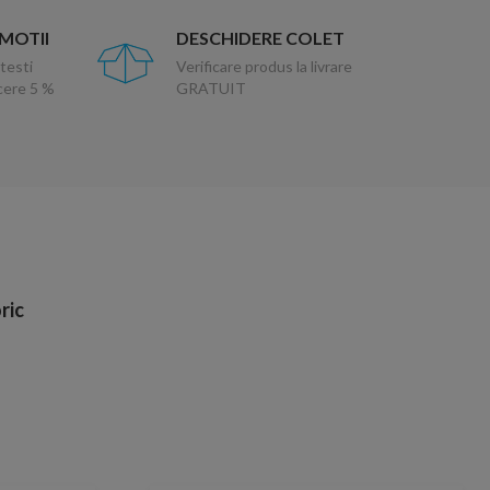
OMOTII
DESCHIDERE COLET
testi
Verificare produs la livrare
ucere 5 %
GRATUIT
ric