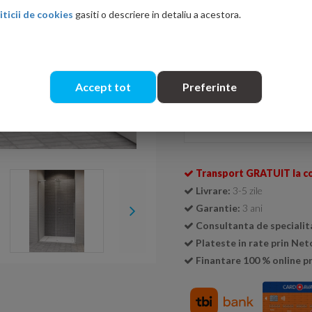
iticii de cookies
gasiti o descriere in detaliu a acestora.
Varianta
Stanga
Dreapta
Accept tot
Preferinte
Cantitate:
Transport GRATUIT la c
Livrare:
3-5 zile
Garantie:
3 ani
Consultanta de specialit
Plateste in rate prin Ne
Finantare 100 % online pr