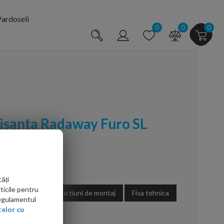
ardoseli
0
0
0
lisanta Radaway Furo SL
 cm, crom
0110530-01-01
ăți
ticile pentru
Instructiuni de montaj
Fisa tehnica
Regulamentul
elor cu
arte mai ieftin?