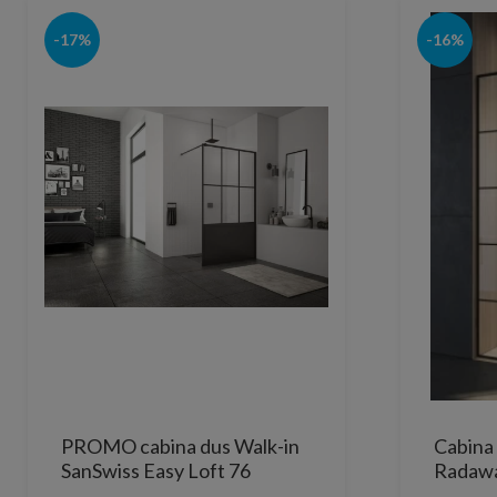
-17%
-16%
PROMO cabina dus Walk-in
Cabina
SanSwiss Easy Loft 76
Radawa
Industries 80 x H200 cm
Factory