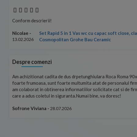
Conform descrierii!
Set Rapid 5 in 1 Vas wc cu capac soft close, c
Nicolae -
Cosmopolitan Grohe Bau Ceramic
13.02.2026
Despre comenzi
mand!
Am achizitionat cadita de dus drpetunghiulara Roca Roma 90x
foarte frumoasa, sunt foarte multumita atat de personalul firm
am colaborat in obtinerea infiormatiilor solicitate cat si de fi
care a adus coletul in siguranta.Numai bine, va doresc!
Sofrone Viviana -
28.07.2026