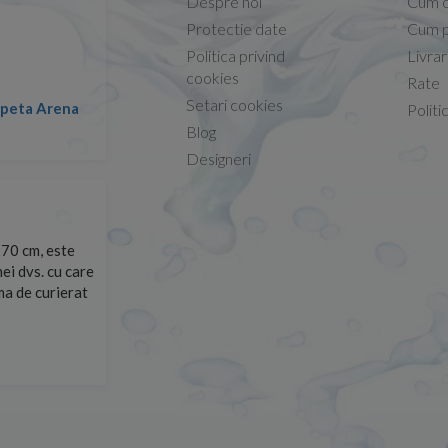
Despre noi
Cum 
Protectie date
Cum p
Politica privind
Livra
Conform descrierii!
cookies
Rate
Setari cookies
lapeta Arena
Nicolae -
Politi
13.02.2026
Blog
Designeri
70 cm, este
Foarte prompți, am cerut detalii despre produs care nu
ei dvs. cu care
primit imediat. După ce am plasat comanda, aceasta a 
rma de curierat
Mulțumesc!
Cristina Opre -
10.07.2026