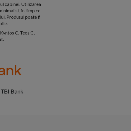
ul cabinei. Utilizarea
minimalist, in timp ce
ui. Produsul poate fi
ile.
 Kyntos C, Teos C,
t.