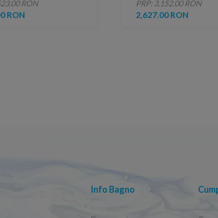
523.00 RON
PRP: 3,152.00 RON
mat
profil negru mat
00 RON
2,627.00 RON
Info Bagno
Cump