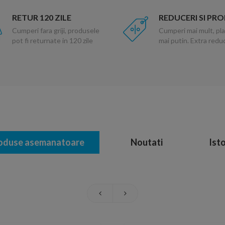
RETUR 120 ZILE
REDUCERI SI PR
Cumperi fara griji, produsele
Cumperi mai mult, pla
pot fi returnate in 120 zile
mai putin. Extra red
oduse asemanatoare
Noutati
Isto