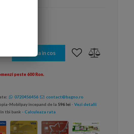
Adauga in cos
omenzi peste 600 Ron.
ate:
0720456456
contact@bagno.ro
topia-Mobilpay incepand de la
596 lei
- Vezi detalii
in tbi bank
- Calculeaza rata