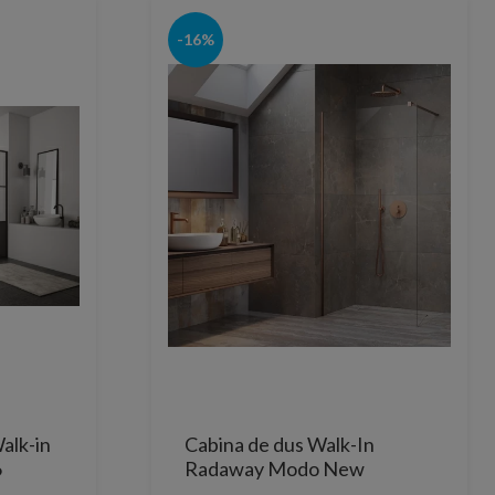
-16%
alk-in
Cabina de dus Walk-In
6
Radaway Modo New
 cm
Brushed Copper II 155x200