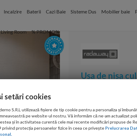
Incalzire
Baterii
Cazi Baie
Sisteme Dus
Mobilier baie
P
Living Room
% PROMO%
Usa de nisa cu
DWJ, 110x200
și setări cookies
Cod:
10307572-01-01L,1
no S.R.L utilizează fișiere de tip cookie pentru a personaliza și îmbunăt
PRP: 4,169.00 RON
mneavoastră pe website-ul nostru. Vă informăm că ne-am actualizat poli
3,575.00 RON
acestea și în activitatea curentă cele mai recente modificări propuse de 
privind protecția persoanelor fizice în ceea ce privește
Prelucrarea Dat
Ati gasit in alta p
sonal.