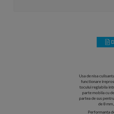
D
Usa de nisa culisant
functionare irepros
tocului reglabila in
parte mobila cu de
partea de sus pentru 
de 8 mm, 
Performanta de