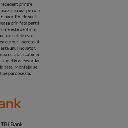
precedent printre
 asezarea usii pe role
rdinara. Rolele sunt
seaza prin fata partii
grosime este de 8 mm,
una peretele este
ea curburii peretelui
 este unul inovator,
nerea curata a cabinei
 apei in aceasta, iar
iditate. Montajul se
t pe pardoseala.