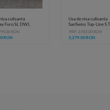
nisa culisanta
Usa de nisa culisanta
y Furo SL DWJ,
SanSwiss Top-Line S 
 cm, crom
160xH200 cm fara pro
795.00 RON
PRP: 3,935.00 RON
jos varianta dreapta
00 RON
3,279.00 RON