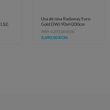
Usa de nisa Radaway Furo
TLS2,
Gold DWJ 90xH200cm
filul de
varianta dreapta
PRP: 4,393.00 RON
3,690.00 RON