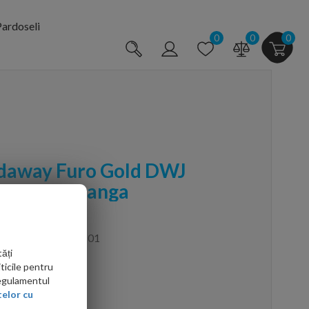
ardoseli
0
0
0
adaway Furo Gold DWJ
arianta stanga
0110480-01-01
01L,10110480-01-01
ăți
ticile pentru
Regulamentul
elor cu