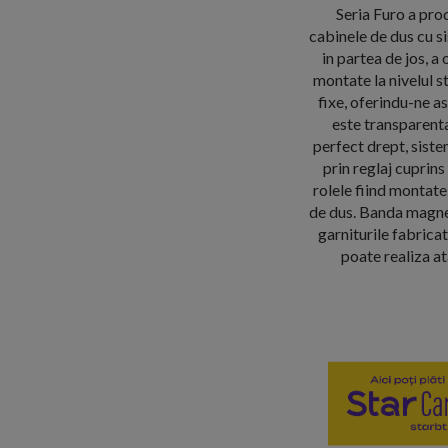
Seria Furo a pro
cabinele de dus cu si
in partea de jos, a
montate la nivelul st
fixe, oferindu-ne as
este transparent
perfect drept, siste
prin reglaj cuprins
rolele fiind montate 
de dus. Banda magnet
garniturile fabrica
poate realiza a