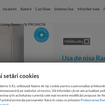
Incalzire
Baterii
Cazi Baie
Sisteme Dus
Mobilier baie
P
Living Room
% PROMO%
Usa de nisa R
100xH200cm v
și setări cookies
Cod:
10107522-09-01L,1
Coduri set:
10107522-09-
no S.R.L utilizează fișiere de tip cookie pentru a personaliza și îmbunăt
mneavoastră pe website-ul nostru. Vă informăm că ne-am actualizat poli
PRP: 4,207.00 RON
acestea și în activitatea curentă cele mai recente modificări propuse de 
3,805.00 RON
privind protecția persoanelor fizice în ceea ce privește
Prelucrarea Dat
sonal.