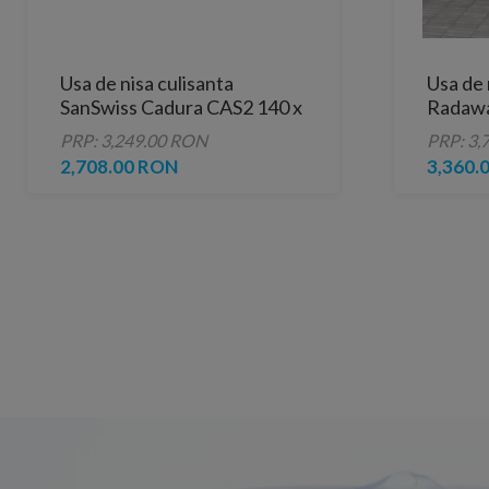
Usa de nisa culisanta
Usa de 
SanSwiss Cadura CAS2 140 x
Radawa
H200 cm profil negru mat
90x200
PRP: 3,249.00 RON
PRP: 3,
2,708.00 RON
3,360.