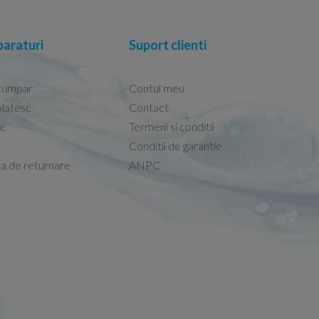
araturi
Suport clienti
cumpar
Contul meu
latesc
Contact
re
Termeni si conditii
 foarte ușor!
Calitate si pret excelent.
Conditii de garantie
b cu functie de bideu
Elvis -
Vas WC Ideal Standard Co
ca de returnare
ANPC
03.11.2025
persoanele de la
Promti și eficienti
Paul Marin -
19.06.2026