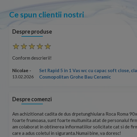
Ce spun clientii nostri
Despre produse
Conform descrierii!
rena
Nicolae -
13.02.2026
Despre comenzi
ste
Foarte prompți, am cerut detalii despre produs care nu erau pe 
u care
primit imediat. După ce am plasat comanda, aceasta a ajuns fo
rierat
Mulțumesc!