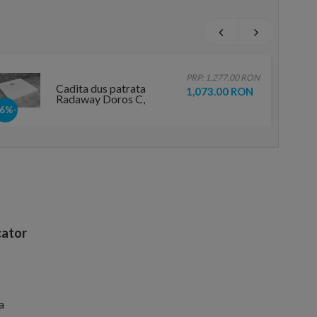
PRP: 1,277.00 RON
Cadita dus patrata
1,073.00 RON
Radaway Doros C,
100X100X5 cm
-16%
ator
a