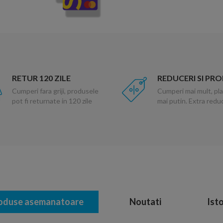
RETUR 120 ZILE
REDUCERI SI PR
Cumperi fara griji, produsele
Cumperi mai mult, pla
pot fi returnate in 120 zile
mai putin. Extra red
oduse asemanatoare
Noutati
Isto