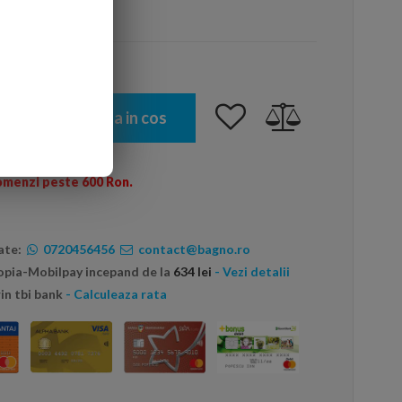
arte mai ieftin?
Adauga in cos
omenzi peste 600 Ron.
ate:
0720456456
contact@bagno.ro
topia-Mobilpay incepand de la
634 lei
- Vezi detalii
in tbi bank
- Calculeaza rata