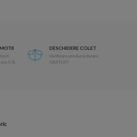
OMOTII
DESCHIDERE COLET
testi
Verificare produs la livrare
ucere 5 %
GRATUIT
ric