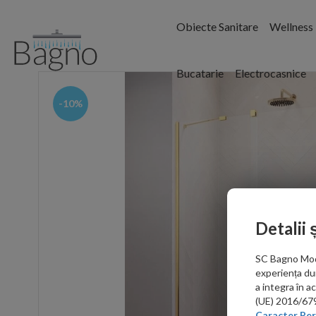
Obiecte Sanitare
Wellness
Bucatarie
Electrocasnice
-10%
Detalii 
SC Bagno Moder
experiența du
a integra în 
(UE) 2016/679 
Caracter Per