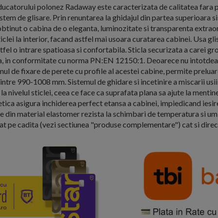
ducatorului polonez Radaway este caracterizata de calitatea fara 
stem de glisare. Prin renuntarea la ghidajul din partea superioara si
 obtinut o cabina de o eleganta, luminozitate si transparenta extrao
iclei la interior, facand astfel mai usoara curatarea cabinei. Usa gli
tfel o intrare spatioasa si confortabila. Sticla securizata a carei 
a, in conformitate cu norma PN:EN 12150:1. Deoarece nu intotdea
mul de fixare de perete cu profile al acestei cabine, permite preluar
 intre 990-1008 mm. Sistemul de ghidare si incetinire a miscarii usii
la nivelul sticlei, ceea ce face ca suprafata plana sa ajute la menti
ica asigura inchiderea perfect etansa a cabinei, impiedicand iesirea
te din material elastomer rezista la schimbari de temperatura si um
tat pe cadita (vezi sectiunea "produse complementare") cat si direc