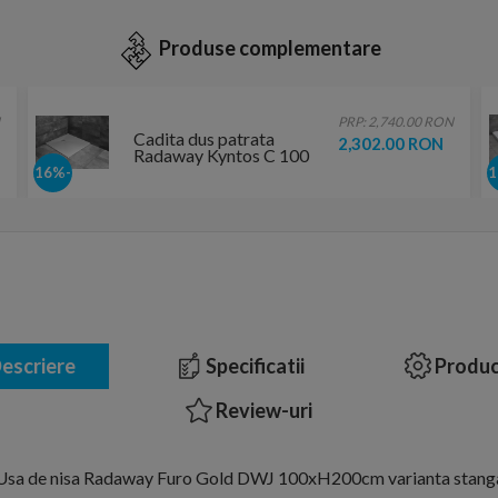
Produse complementare
PRP: 2,740.00 RON
Cadita dus patrata
2,302.00 RON
Radaway Kyntos C 100
x 100 x H3 cm,
-16%
decupabila
escriere
Specificatii
Produc
Review-uri
Usa de nisa Radaway Furo Gold DWJ 100xH200cm varianta stang