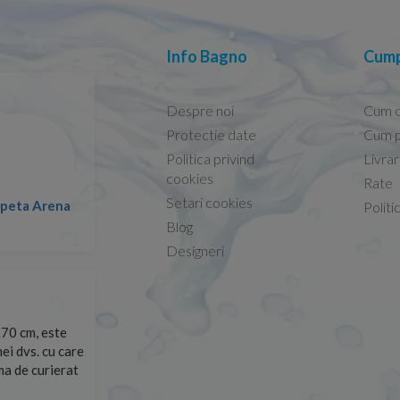
Info Bagno
Cump
Despre noi
Cum 
Protectie date
Cum p
Politica privind
Livra
Capacele Grohe sunt de bună calitate și se instalează
cookies
Rate
Setari cookies
Marius -
Capac WC Grohe Bau Ceramic al
Politi
08.02.2026
Blog
Designeri
site și le-am
Sunt multumit de produs respectiv de comunicarea cu 
arte repede.
suport.
Razvan Miut -
06.07.2026