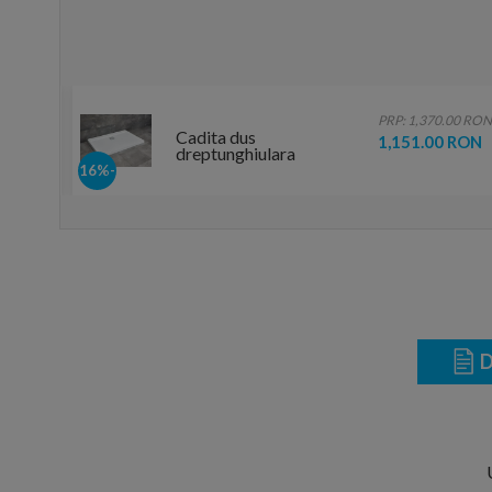
.00 RON
PRP: 1,370.00 RON
Cadita dus
 RON
1,151.00 RON
dreptunghiulara
Radaway Argos D
-16%
100x80xH5 cm
D