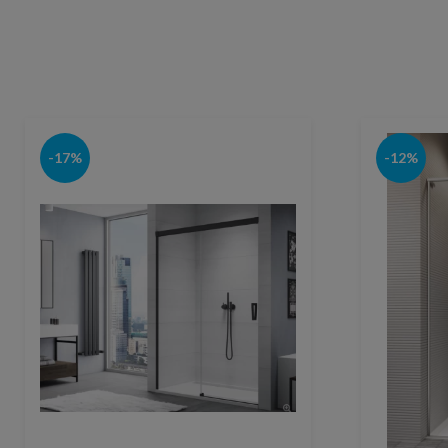
-17%
-12%