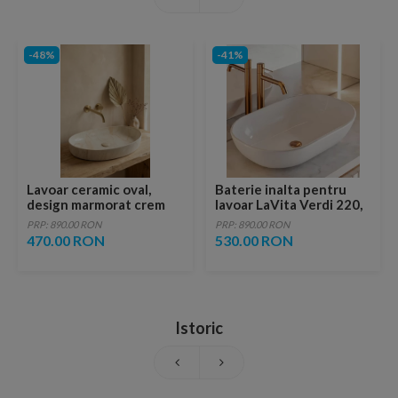
-48%
-41%
Lavoar ceramic oval,
Baterie inalta pentru
design marmorat crem
lavoar LaVita Verdi 220,
lucios cu vene aurii,
fara ventil, brushed
PRP: 890.00 RON
PRP: 890.00 RON
ventil inclus
copper
470.00 RON
530.00 RON
Istoric