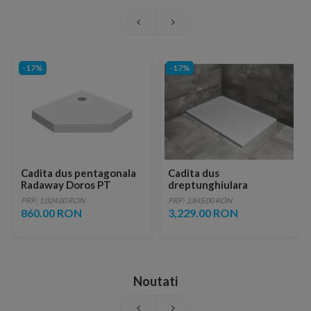
-17%
-17%
Cadita dus pentagonala
Cadita dus
Radaway Doros PT
dreptunghiulara
Compact 80 x 80 cm
Radaway Teos F 130 x 90
PRP: 1,024.00 RON
PRP: 3,845.00 RON
x H4 cm, decupabila, alb
860.00 RON
3,229.00 RON
Noutati