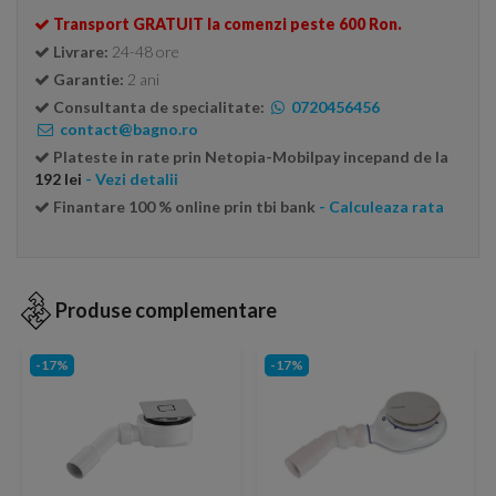
Transport GRATUIT la comenzi peste 600 Ron.
Livrare:
24-48 ore
Garantie:
2 ani
Consultanta de specialitate:
0720456456
contact@bagno.ro
Plateste in rate prin Netopia-Mobilpay incepand de la
192 lei
- Vezi detalii
Finantare 100 % online prin tbi bank
- Calculeaza rata
Produse complementare
-17%
-17%