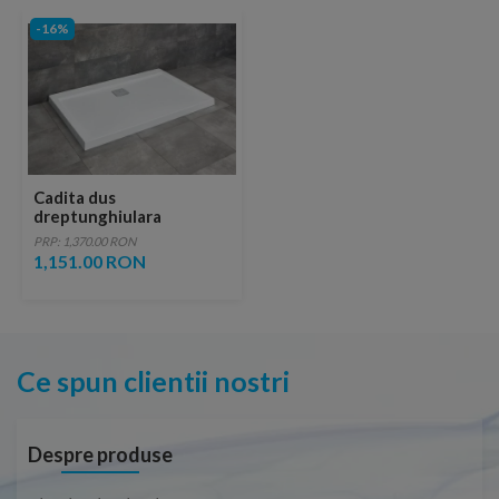
-16%
Cadita dus
dreptunghiulara
Radaway Argos D
PRP: 1,370.00 RON
100x80xH5 cm
1,151.00 RON
Ce spun clientii nostri
Despre produse