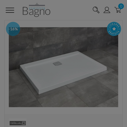
0
-16%