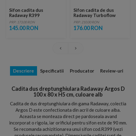
Sifon cadita dus
Sifon cadita de dus
Radaway R399
Radaway Turboflow
TB21 Ø90 mm
PRP: 173.00 RON
PRP: 210.00 RON
145.00 RON
176.00 RON
Descriere
Specificatii
Producator
Review-uri
Cadita dus dreptunghiulara Radaway Argos D
100 x 80 x H5 cm, culoare alb
Cadita de dus dreptunghiulara din gama Radaway, colectia
Argos D este confectionata din acril de culoare alba.
Aceasta se monteaza direct pe pardoseala avand
incorporat o rigola, iar orificiul pentru sifon este de 90 mm.
Se recomanda achizitionarea unui sifon cod.R399 (vezi
produsele recomandate). Dimensiunile caditei sunt de