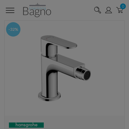
0
-32%