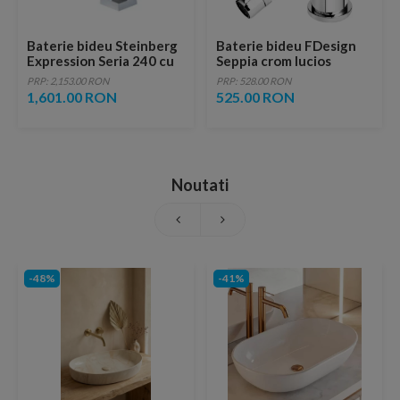
Baterie bideu Steinberg
Baterie bideu FDesign
Expression Seria 240 cu
Seppia crom lucios
ventil pop-up
monocomanda
PRP: 2,153.00 RON
PRP: 528.00 RON
1,601.00 RON
525.00 RON
Noutati
-48%
-41%