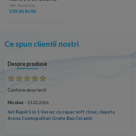
ventil
PRP: 784.00 RON
539.00 RON
Ce spun clientii nostri
Despre produse
Conform descrierii!
Con
Nicolae -
Nic
13.02.2026
Set Rapid 5 in 1 Vas wc cu capac soft close, clapeta
Arena Cosmopolitan Grohe Bau Ceramic