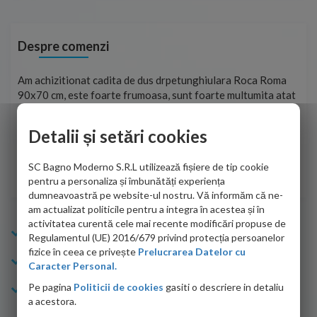
Despre comenzi
t
Am achizitionat cadita de dus drpetunghiulara Roca Roma
Foa
90x70 cm, este foarte frumoasa, sunt foarte multumita atat
pe 
de personalul firmei dvs. cu care am colaborat in obtinerea
ace
infiormatiilor solicitate cat si de firma de curierat care a
Detalii și setări cookies
Cri
adus coletul in siguranta.Numai bine, va doresc!
SC Bagno Moderno S.R.L utilizează fișiere de tip cookie
Sofrone Viviana -
28.07.2026
pentru a personaliza și îmbunătăți experiența
dumneavoastră pe website-ul nostru. Vă informăm că ne-
am actualizat politicile pentru a integra în acestea și în
activitatea curentă cele mai recente modificări propuse de
Info Bagno
Regulamentul (UE) 2016/679 privind protecția persoanelor
fizice în ceea ce privește
Prelucrarea Datelor cu
Cumparaturi
Caracter Personal.
Pe pagina
Politicii de cookies
gasiti o descriere in detaliu
Suport clienti
a acestora.