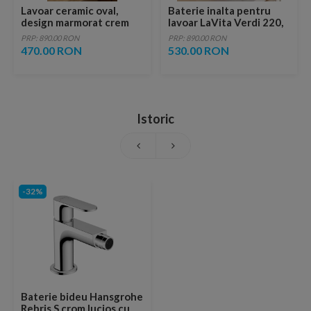
Lavoar ceramic oval,
Baterie inalta pentru
design marmorat crem
lavoar LaVita Verdi 220,
lucios cu vene aurii,
fara ventil, brushed
PRP: 890.00 RON
PRP: 890.00 RON
ventil inclus
copper
470.00 RON
530.00 RON
Istoric
-32%
Baterie bideu Hansgrohe
Rebris S crom lucios cu