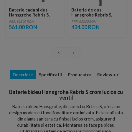
Baterie cada si dus
Baterie de dus
Hansgrohe Rebris S,
Hansgrohe Rebris S,
culoare crom
culoare crom
PRP: 818.00 RON
PRP: 632.00 RON
561.00 RON
434.00 RON
Descriere
Specificatii
Producator
Review-uri
Baterie bideu Hansgrohe Rebris S crom lucios cu
ventil
Bateria bideu Hansgrohe, din colectia Rebris S, ofera un
design modern si functionalitate optimizata. Este realizata
din alama sanitara cu finisaj lucios crom, asigurand
durabilitate si estetica. Montarea se face pe bideu,
utilizand un sistem de actionare monocomanda.