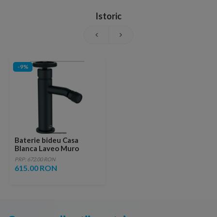
Istoric
-9%
Baterie bideu Casa
Blanca Laveo Muro
negru-mat
PRP: 672.00 RON
615.00 RON