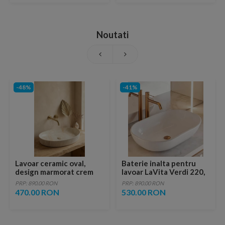
Noutati
-48%
-41%
Lavoar ceramic oval,
Baterie inalta pentru
design marmorat crem
lavoar LaVita Verdi 220,
lucios cu vene aurii,
fara ventil, brushed
PRP: 890.00 RON
PRP: 890.00 RON
ventil inclus
copper
470.00 RON
530.00 RON