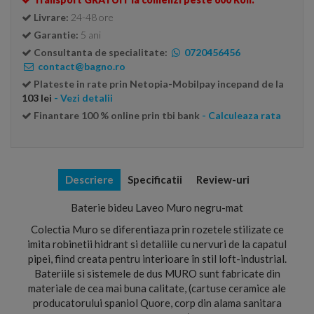
Livrare:
24-48 ore
Garantie:
5 ani
Consultanta de specialitate:
0720456456
contact@bagno.ro
Plateste in rate prin Netopia-Mobilpay incepand de la
103 lei
- Vezi detalii
Finantare 100 % online prin tbi bank
- Calculeaza rata
Descriere
Specificatii
Review-uri
Baterie bideu Laveo Muro negru-mat
Colectia Muro se diferentiaza prin rozetele stilizate ce
imita robinetii hidrant si detaliile cu nervuri de la capatul
pipei, fiind creata pentru interioare în stil loft-industrial.
Bateriile si sistemele de dus MURO sunt fabricate din
materiale de cea mai buna calitate, (cartuse ceramice ale
producatorului spaniol Quore, corp din alama sanitara