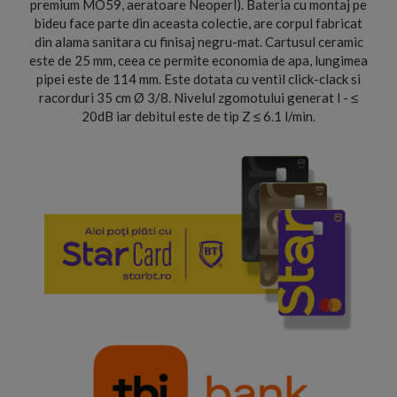
premium MO59, aeratoare Neoperl). Bateria cu montaj pe
bideu face parte din aceasta colectie, are corpul fabricat
din alama sanitara cu finisaj negru-mat. Cartusul ceramic
este de 25 mm, ceea ce permite economia de apa, lungimea
pipei este de 114 mm. Este dotata cu ventil click-clack si
racorduri 35 cm Ø 3/8. Nivelul zgomotului generat l - ≤
20dB iar debitul este de tip Z ≤ 6.1 l/min.