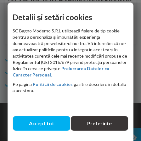
de personalul firmei dvs. cu care am colaborat in obtinerea
ace
infiormatiilor solicitate cat si de firma de curierat care a
Detalii și setări cookies
Cri
adus coletul in siguranta.Numai bine, va doresc!
SC Bagno Moderno S.R.L utilizează fișiere de tip cookie
Sofrone Viviana -
28.07.2026
pentru a personaliza și îmbunătăți experiența
dumneavoastră pe website-ul nostru. Vă informăm că ne-
am actualizat politicile pentru a integra în acestea și în
activitatea curentă cele mai recente modificări propuse de
Info Bagno
Regulamentul (UE) 2016/679 privind protecția persoanelor
fizice în ceea ce privește
Prelucrarea Datelor cu
Cumparaturi
Caracter Personal.
Pe pagina
Politicii de cookies
gasiti o descriere in detaliu
Suport clienti
a acestora.
Copyright © 2026 Bagno.ro All right reserved. Powered by
Expert Online
Accept tot
Preferinte