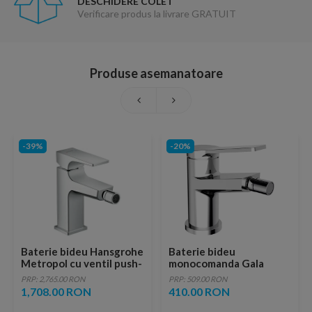
DESCHIDERE COLET
Verificare produs la livrare GRATUIT
Produse asemanatoare
-39%
-20%
Baterie bideu Hansgrohe
Baterie bideu
Metropol cu ventil push-
monocomanda Gala
open
Gadea crom lucios
PRP: 2,765.00 RON
PRP: 509.00 RON
1,708.00 RON
410.00 RON