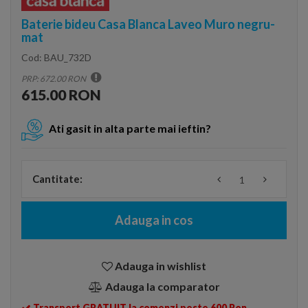
Baterie bideu Casa Blanca Laveo Muro negru-
mat
Cod:
BAU_732D
PRP: 672.00 RON
615.00 RON
Ati gasit in alta parte mai ieftin?
Cantitate:
Adauga in cos
Adauga in wishlist
Adauga la comparator
Transport GRATUIT la comenzi peste 600 Ron.