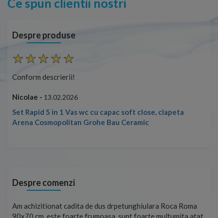
Ce spun clientii nostri
Despre produse
Conform descrierii!
Con
Nicolae -
Nic
13.02.2026
Set Rapid 5 in 1 Vas wc cu capac soft close, clapeta
Arena Cosmopolitan Grohe Bau Ceramic
Despre comenzi
t
Am achizitionat cadita de dus drpetunghiulara Roca Roma
Foa
90x70 cm, este foarte frumoasa, sunt foarte multumita atat
pe 