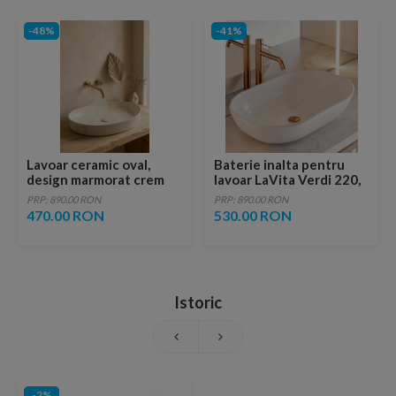
-48%
-41%
Lavoar ceramic oval,
Baterie inalta pentru
design marmorat crem
lavoar LaVita Verdi 220,
lucios cu vene aurii,
fara ventil, brushed
PRP: 890.00 RON
PRP: 890.00 RON
ventil inclus
copper
470.00 RON
530.00 RON
Istoric
-2%