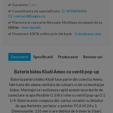
Garantie:
5 ani
Consultanta de specialitate:
0720456456
contact@bagno.ro
Plateste in rate prin Netopia-Mobilpay incepand de la
154 lei
- Vezi detalii
Finantare 100 % online prin tbi bank
- Calculeaza rata
Descriere
Specificatii
Producator
Review-uri
Baterie bideu Kludi Ameo cu ventil pop-up
Bateria pentru bideu Kludi face parte din colectia Ameo,
fabricata din alama sanitara de culoare crom cu montaj pe
bideu. Montajul se realizeaza rapid avand racordurile de
conectare la apa flexibile G 3/8 si vine cu ventil pop-up G 1
1/4. Bateria este compusa din: cartus ceramic cu limiator
de apa fierbinte, perlator s-pointer PCA M 24 x 1.
Dimensiunile: 135 mm si are debitul de 6 l/min la 3 bari.