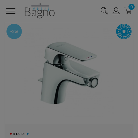
0
-2%