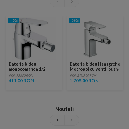
-45%
-39%
Baterie bideu
Baterie bideu Hansgrohe
monocomanda 1/2
Metropol cu ventil push-
Grohe Eurosmart
open
PRP: 736.00 RON
PRP: 2,765.00 RON
Cosmopolitan
411.00 RON
1,708.00 RON
Noutati