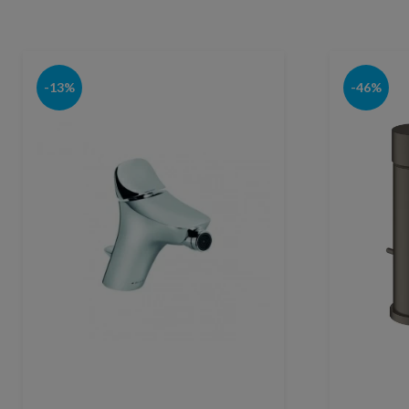
-13%
-46%