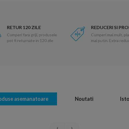
RETUR 120 ZILE
REDUCERI SI PR
Cumperi fara griji, produsele
Cumperi mai mult, pla
pot fi returnate in 120 zile
mai putin. Extra red
oduse asemanatoare
Noutati
Isto