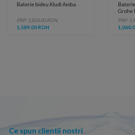
Baterie bideu Kludi Amba
Bateri
Grohe 
periat
PRP: 1,826.00 RON
PRP: 1,
1,589.00 RON
1,060.
Ce spun clientii nostri