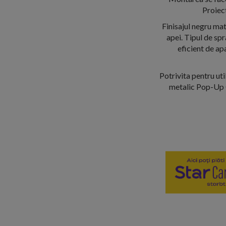
Proiect
Finisajul negru mat
apei. Tipul de spr
eficient de apa
Potrivita pentru uti
metalic Pop-Up G