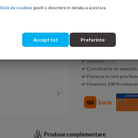
iticii de cookies
gasiti o descriere in detaliu a acestora.
Cantitate:
Accept tot
Preferinte
Transport GRATUIT la c
Livrare:
24-48 ore
Garantie:
5 ani
Consultanta de specialit
Plateste in rate prin Ne
Finantare 100 % online pr
Produse complementare