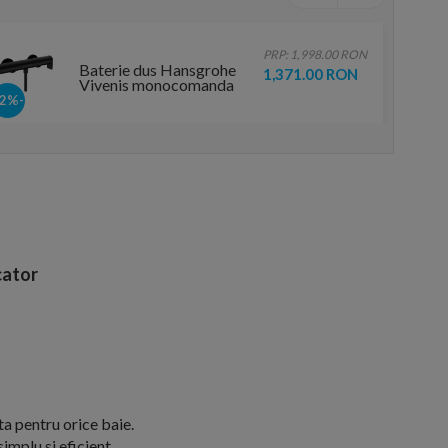
PRP: 1,998.00 RON
Baterie dus Hansgrohe
1,371.00 RON
Vivenis monocomanda
negru mat
-32%
ator
a pentru orice baie.
mplu si eficient.