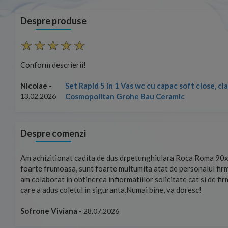
Despre produse
Conform descrierii!
Set Rapid 5 in 1 Vas wc cu capac soft close, c
Nicolae -
Cosmopolitan Grohe Bau Ceramic
13.02.2026
Despre comenzi
mand!
Am achizitionat cadita de dus drpetunghiulara Roca Roma 90x
foarte frumoasa, sunt foarte multumita atat de personalul firm
am colaborat in obtinerea infiormatiilor solicitate cat si de fi
care a adus coletul in siguranta.Numai bine, va doresc!
Sofrone Viviana -
28.07.2026