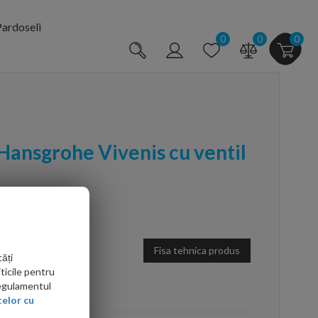
ardoseli
0
0
0
Hansgrohe Vivenis cu ventil
Fisa tehnica produs
ăți
ticile pentru
Regulamentul
arte mai ieftin?
elor cu