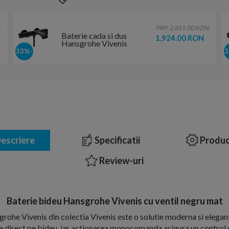
PRP: 2,851.00 RON
Baterie cada si dus
1,924.00 RON
Hansgrohe Vivenis
monocomanda negru
-33%
mat
escriere
Specificatii
Produc
Review-uri
Baterie bideu Hansgrohe Vivenis cu ventil negru mat
rohe Vivenis din colectia Vivenis este o solutie moderna si elegant
 direct pe bideu, iar actionarea monocomanda asigura un control si