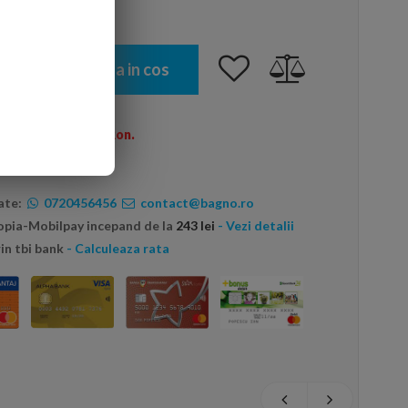
Adauga in cos
omenzi peste 600 Ron.
ate:
0720456456
contact@bagno.ro
topia-Mobilpay incepand de la
243 lei
- Vezi detalii
in tbi bank
- Calculeaza rata