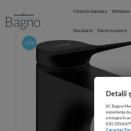
Obiecte Sanitare
Wellness
Bucatarie
Electrocasnice
-33%
Detalii 
SC Bagno Moder
experiența du
a integra în 
(UE) 2016/679 
Caracter Per