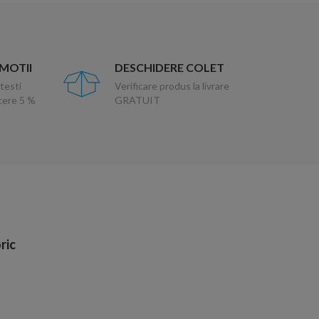
OMOTII
DESCHIDERE COLET
testi
Verificare produs la livrare
ucere 5 %
GRATUIT
ric