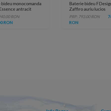
e bideu monocomanda
Baterie bideu FDesig
Essence antracit
Zaffiro auriu lucios
 Hard Graphite
monocomanda
7
940.00 RON
PRP: 793.00 RON
00 RON
RON