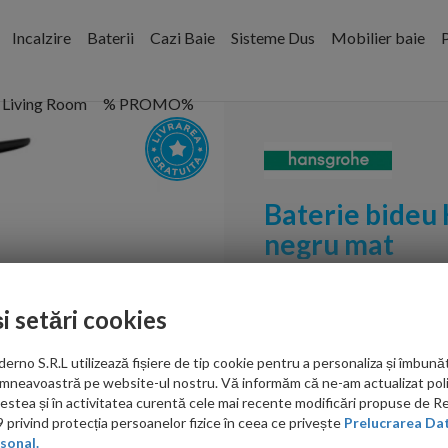
Incalzire
Baterii
Cazi Baie
Sisteme Dus
Mobilier baie
P
Living Room
% PROMO%
Baterie bideu 
negru mat
Cod:
75200670
și setări cookies
PRP: 2,157.00 RON
1,456.00 RON
no S.R.L utilizează fișiere de tip cookie pentru a personaliza și îmbunăt
mneavoastră pe website-ul nostru. Vă informăm că ne-am actualizat poli
acestea și în activitatea curentă cele mai recente modificări propuse de 
Ati gasit in alta p
privind protecția persoanelor fizice în ceea ce privește
Prelucrarea Dat
sonal.