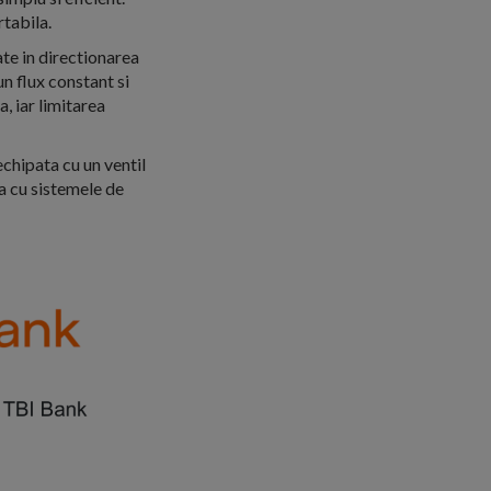
rtabila.
ate in directionarea
un flux constant si
, iar limitarea
echipata cu un ventil
a cu sistemele de