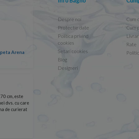
Info Bagno
Cump
Despre noi
Cum 
Protectie date
Cum p
Politica privind
Livra
Conform descrierii!
cookies
Rate
Setari cookies
lapeta Arena
Nicolae -
Politi
13.02.2026
Blog
Designeri
70 cm, este
Foarte prompți, am cerut detalii despre produs care nu
ei dvs. cu care
primit imediat. După ce am plasat comanda, aceasta a 
rma de curierat
Mulțumesc!
Cristina Opre -
10.07.2026