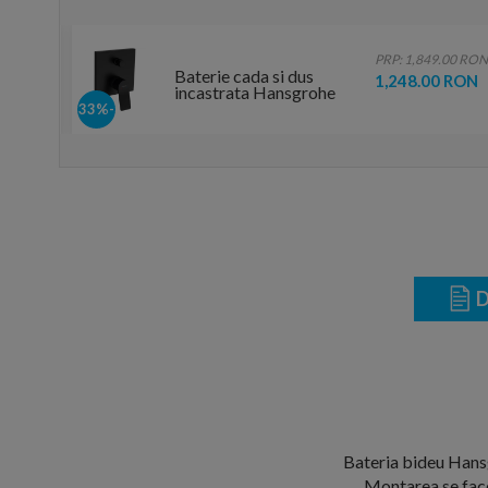
.00 RON
PRP: 1,849.00 RON
Baterie cada si dus
 RON
1,248.00 RON
incastrata Hansgrohe
Vivenis negru mat
-33%
D
Bateria bideu Hansg
Montarea se face