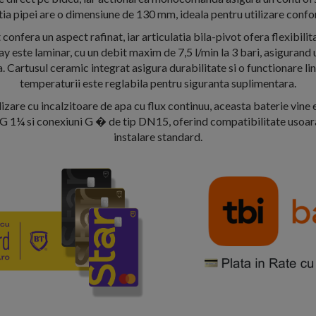
ia pipei are o dimensiune de 130 mm, ideala pentru utilizare confo
 confera un aspect rafinat, iar articulatia bila-pivot ofera flexibilit
ay este laminar, cu un debit maxim de 7,5 l/min la 3 bari, asigurand 
. Cartusul ceramic integrat asigura durabilitate si o functionare lina
temperaturii este reglabila pentru siguranta suplimentara.
lizare cu incalzitoare de apa cu flux continuu, aceasta baterie vine 
 1¼ si conexiuni G � de tip DN15, oferind compatibilitate usoar
instalare standard.