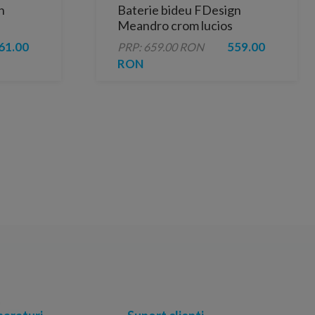
n
Baterie bideu FDesign
Meandro crom lucios
monocomanda
61.00
559.00
PRP: 659.00 RON
RON