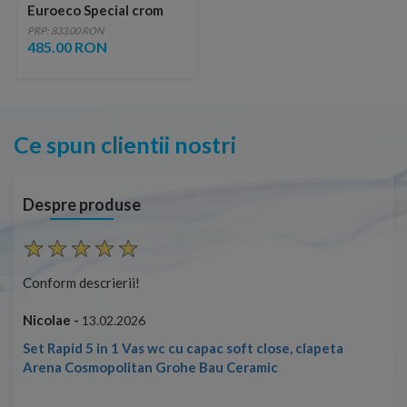
Euroeco Special crom
lucios monocomanda
PRP: 833.00 RON
485.00 RON
Ce spun clientii nostri
Despre produse
Conform descrierii!
Con
Nicolae -
Nic
13.02.2026
Set Rapid 5 in 1 Vas wc cu capac soft close, clapeta
Arena Cosmopolitan Grohe Bau Ceramic