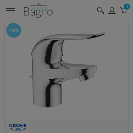
0
-42%