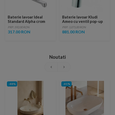
Baterie lavoar Ideal
Baterie lavoar Kludi
Standard Alpha crom
Ameo cu ventil pop-up
lucios cu montare pe
PRP: 592.00 RON
PRP: 1,071.00 RON
perete
317.00 RON
881.00 RON
Noutati
-48%
-41%