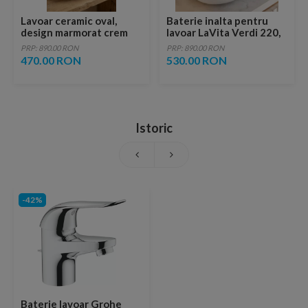
Lavoar ceramic oval,
Baterie inalta pentru
design marmorat crem
lavoar LaVita Verdi 220,
lucios cu vene aurii,
fara ventil, brushed
PRP: 890.00 RON
PRP: 890.00 RON
ventil inclus
copper
470.00 RON
530.00 RON
Istoric
-42%
Baterie lavoar Grohe