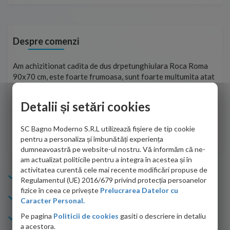
Despre comenzi
t
Am achizitionat cadita de dus drpetunghiulara Roca Roma
Foa
90x70 cm, este foarte frumoasa, sunt foarte multumita atat
pe 
de personalul firmei dvs. cu care am colaborat in obtinerea
ace
infiormatiilor solicitate cat si de firma de curierat care a
Detalii și setări cookies
Cri
adus coletul in siguranta.Numai bine, va doresc!
SC Bagno Moderno S.R.L utilizează fișiere de tip cookie
Sofrone Viviana -
28.07.2026
pentru a personaliza și îmbunătăți experiența
dumneavoastră pe website-ul nostru. Vă informăm că ne-
am actualizat politicile pentru a integra în acestea și în
activitatea curentă cele mai recente modificări propuse de
Info Bagno
Regulamentul (UE) 2016/679 privind protecția persoanelor
fizice în ceea ce privește
Prelucrarea Datelor cu
Cumparaturi
Caracter Personal.
Pe pagina
Politicii de cookies
gasiti o descriere in detaliu
Suport clienti
a acestora.