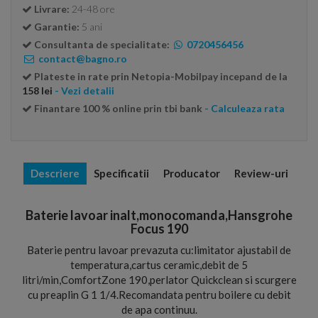
Livrare:
24-48 ore
Garantie:
5 ani
Consultanta de specialitate:
0720456456
contact@bagno.ro
Plateste in rate prin Netopia-Mobilpay incepand de la
158 lei
- Vezi detalii
Finantare 100 % online prin tbi bank
- Calculeaza rata
Descriere
Specificatii
Producator
Review-uri
Baterie lavoar inalt,monocomanda,Hansgrohe
Focus 190
Baterie pentru lavoar prevazuta cu:limitator ajustabil de
temperatura,cartus ceramic,debit de 5
litri/min,ComfortZone 190,perlator Quickclean si scurgere
cu preaplin G 1 1/4.Recomandata pentru boilere cu debit
de apa continuu.