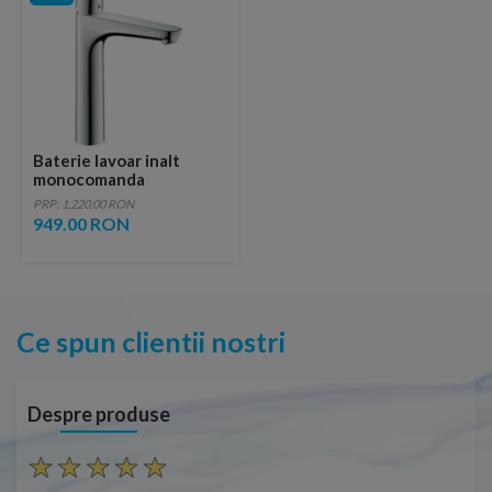
Baterie lavoar inalt
monocomanda
Hansgrohe Focus 190
PRP: 1,220.00 RON
949.00 RON
Ce spun clientii nostri
Despre produse