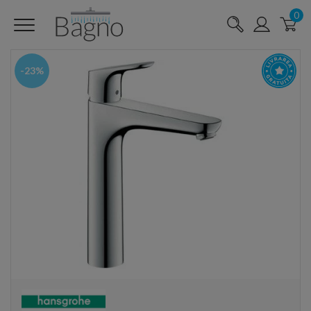
0
-23%