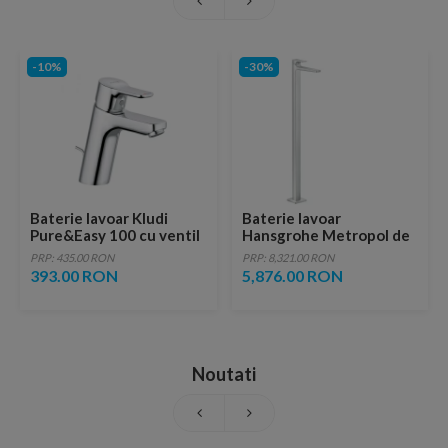
-10%
-30%
Baterie lavoar Kludi
Baterie lavoar
Pure&Easy 100 cu ventil
Hansgrohe Metropol de
metalic pop-up
pardoseala
PRP: 435.00 RON
PRP: 8,321.00 RON
393.00 RON
5,876.00 RON
Noutati