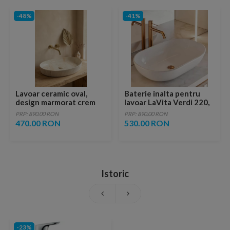
-48%
-41%
Lavoar ceramic oval,
Baterie inalta pentru
design marmorat crem
lavoar LaVita Verdi 220,
lucios cu vene aurii,
fara ventil, brushed
PRP: 890.00 RON
PRP: 890.00 RON
ventil inclus
copper
470.00 RON
530.00 RON
Istoric
-23%