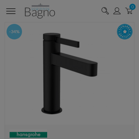
0
-34%