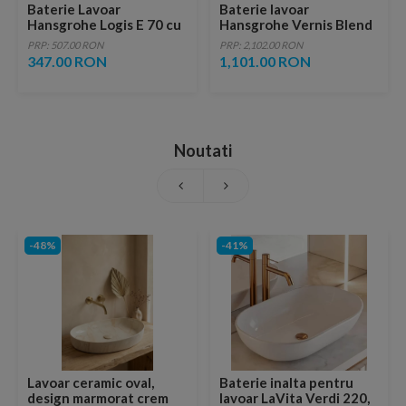
Baterie Lavoar
Baterie lavoar
Hansgrohe Logis E 70 cu
Hansgrohe Vernis Blend
ventil pop-up inclus
stativ electrică crom
PRP: 507.00 RON
PRP: 2,102.00 RON
71501000
347.00 RON
1,101.00 RON
Noutati
-48%
-41%
Lavoar ceramic oval,
Baterie inalta pentru
design marmorat crem
lavoar LaVita Verdi 220,