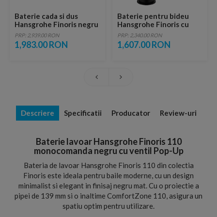
Baterie cada si dus
Baterie pentru bideu
Hansgrohe Finoris negru
Hansgrohe Finoris cu
mat monocomanda
ventil Pop-Up negru mat
PRP: 2,939.00 RON
PRP: 2,340.00 RON
1,983.00 RON
1,607.00 RON
Descriere
Specificatii
Producator
Review-uri
Baterie lavoar Hansgrohe Finoris 110
monocomanda negru cu ventil Pop-Up
Bateria de lavoar Hansgrohe Finoris 110 din colectia
Finoris este ideala pentru baile moderne, cu un design
minimalist si elegant in finisaj negru mat. Cu o proiectie a
pipei de 139 mm si o inaltime ComfortZone 110, asigura un
spatiu optim pentru utilizare.