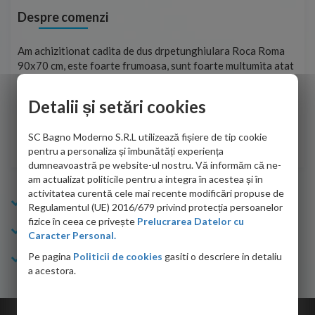
Despre comenzi
t
Am achizitionat cadita de dus drpetunghiulara Roca Roma
Foa
90x70 cm, este foarte frumoasa, sunt foarte multumita atat
pe 
de personalul firmei dvs. cu care am colaborat in obtinerea
ace
infiormatiilor solicitate cat si de firma de curierat care a
Detalii și setări cookies
Cri
adus coletul in siguranta.Numai bine, va doresc!
SC Bagno Moderno S.R.L utilizează fișiere de tip cookie
Sofrone Viviana -
28.07.2026
pentru a personaliza și îmbunătăți experiența
dumneavoastră pe website-ul nostru. Vă informăm că ne-
am actualizat politicile pentru a integra în acestea și în
activitatea curentă cele mai recente modificări propuse de
Info Bagno
Regulamentul (UE) 2016/679 privind protecția persoanelor
fizice în ceea ce privește
Prelucrarea Datelor cu
Cumparaturi
Caracter Personal.
Pe pagina
Politicii de cookies
gasiti o descriere in detaliu
Suport clienti
a acestora.
Copyright © 2026 Bagno.ro All right reserved. Powered by
Expert Online