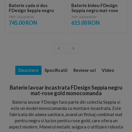
Baterie cada si dus
Baterie bideu FDesign
FDesign Seppia negru
Seppia negru mat-rose
mat-rose gold
gold monocomanda
PRP: 762.00 RON
PRP: 640.00 RON
monocomanda
745.00 RON
615.00 RON
Descriere
Specificatii
Review-uri
Video
Baterie lavoar incastrata FDesign Seppia negru
mat-rose gold monocomanda
Bateria lavoar FDesign face parte din colectia Seppia si
este un model monocomanda cu montare incastrata. Este
fabricata din alama sanitara, avand un finisaj combinat mat
pentru negru si lucios pentru rose gold, care ofera un
aspect modern. Manerul metalic asigura o utilizare robusta