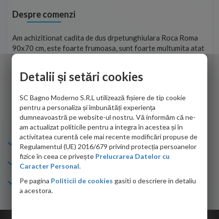
Despre comenzi
t
Am achizitionat cadita de dus drpetunghiulara Roca Roma
Foa
90x70 cm, este foarte frumoasa, sunt foarte multumita atat
pe 
de personalul firmei dvs. cu care am colaborat in obtinerea
ace
infiormatiilor solicitate cat si de firma de curierat care a
Detalii și setări cookies
Cri
adus coletul in siguranta.Numai bine, va doresc!
SC Bagno Moderno S.R.L utilizează fișiere de tip cookie
Sofrone Viviana -
28.07.2026
pentru a personaliza și îmbunătăți experiența
dumneavoastră pe website-ul nostru. Vă informăm că ne-
am actualizat politicile pentru a integra în acestea și în
activitatea curentă cele mai recente modificări propuse de
Info Bagno
Regulamentul (UE) 2016/679 privind protecția persoanelor
fizice în ceea ce privește
Prelucrarea Datelor cu
Cumparaturi
Caracter Personal.
Pe pagina
Politicii de cookies
gasiti o descriere in detaliu
Suport clienti
a acestora.
Copyright © 2026 Bagno.ro All right reserved. Powered by
Expert Online