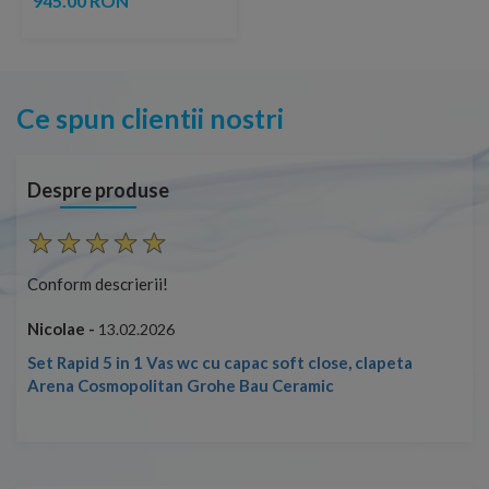
945.00 RON
Ce spun clientii nostri
Despre produse
Conform descrierii!
Con
Nicolae -
Nic
13.02.2026
Set Rapid 5 in 1 Vas wc cu capac soft close, clapeta
Arena Cosmopolitan Grohe Bau Ceramic