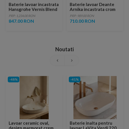
Baterie lavoar incastrata
Baterie lavoar Deante
Hansgrohe Vernis Blend
Arnika incastrata crom
20.7 cm negru mat
PRP: 1,234.00 RON
PRP: 989.00 RON
847.00 RON
710.00 RON
Noutati
-48%
-41%
Lavoar ceramic oval,
Baterie inalta pentru
design marmorat crem
lavoar LaVita Verdi 220,