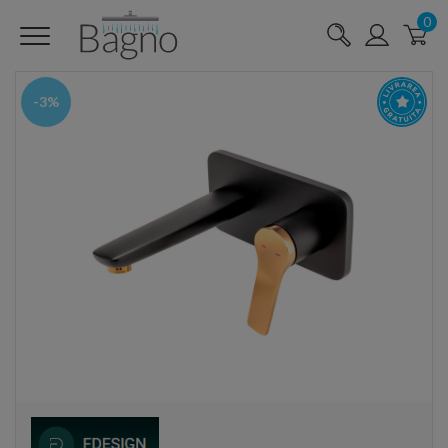
0
-3%