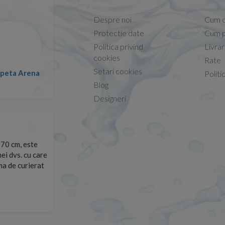
Despre noi
Cum 
Protectie date
Cum p
Politica privind
Livra
Conform descrierii!
cookies
Rate
Setari cookies
lapeta Arena
Nicolae -
Politi
13.02.2026
Blog
Designeri
70 cm, este
Foarte prompți, am cerut detalii despre produs care nu
ei dvs. cu care
primit imediat. După ce am plasat comanda, aceasta a 
rma de curierat
Mulțumesc!
Cristina Opre -
10.07.2026