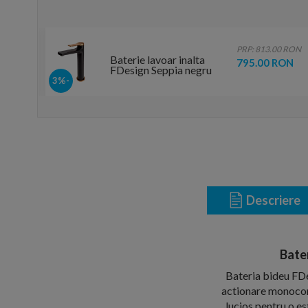
0 RON
PRP: 813.00 RON
Baterie lavoar inalta
RON
795.00 RON
FDesign Seppia negru
mat-rose gold
-3%
monocomanda
Descriere
Bate
Bateria bideu FDe
actionare monocoma
lucios pentru o es