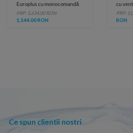
Europlus cu monocomandă
cu venti
1/2″ Mărimea S
PRP: 1,634.00 RON
PRP: 1,
1,144.00 RON
RON
Ce spun clientii nostri