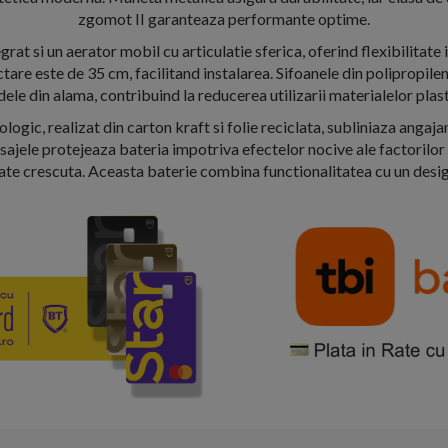
zgomot II garanteaza performante optime.
egrat si un aerator mobil cu articulatie sferica, oferind flexibilitate 
tare este de 35 cm, facilitand instalarea. Sifoanele din polipropilen
ele din alama, contribuind la reducerea utilizarii materialelor plast
logic, realizat din carton kraft si folie reciclata, subliniaza angaj
isajele protejeaza bateria impotriva efectelor nocive ale factorilor
ate crescuta. Aceasta baterie combina functionalitatea cu un desig