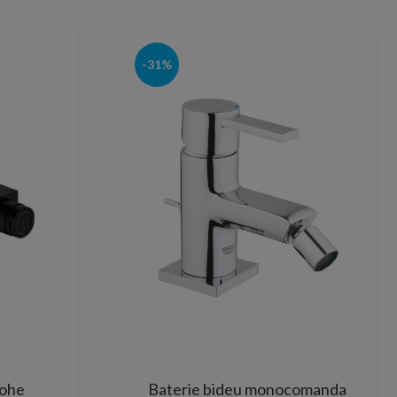
-31%
rohe
Baterie bideu monocomanda