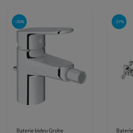
-30%
-27%
Baterie bideu Grohe
Bateri