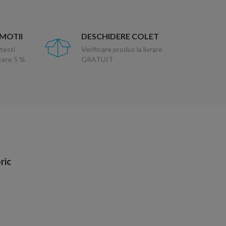
OMOTII
DESCHIDERE COLET
testi
Verificare produs la livrare
ucere 5 %
GRATUIT
ric