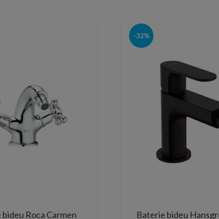
-32%
e bideu Roca Carmen
Baterie bideu Hansg