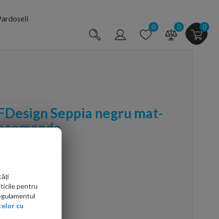
ardoseli
0
0
0
 FDesign Seppia negru mat-
nocomanda
ăți
ticile pentru
Regulamentul
arte mai ieftin?
elor cu