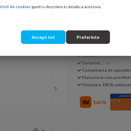
iticii de cookies
gasiti o descriere in detaliu a acestora.
Cantitate:
Accept tot
Preferinte
Transport GRATUIT la c
Livrare:
24-48 ore
Garantie:
7 ani
Consultanta de specialit
Plateste in rate prin Ne
Finantare 100 % online pr