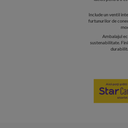
Include un ventil int
furtunurilor de conec
mod
Ambalajul eco
sustenabilitate. Fin
durabilit