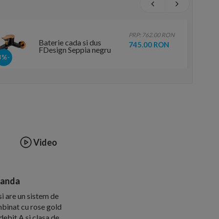
PRP: 762.00 RON
Baterie cada si dus
745.00 RON
FDesign Seppia negru
mat-rose gold
-3%
monocomanda
Video
manda
i are un sistem de
mbinat cu rose gold
debit A si clasa de