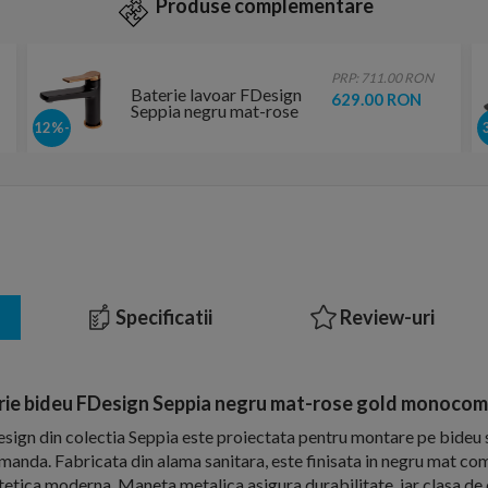
Produse complementare
PRP: 711.00 RON
Baterie lavoar FDesign
629.00 RON
Seppia negru mat-rose
gold monocomanda
-12%
Specificatii
Review-uri
rie bideu FDesign Seppia negru mat-rose gold monoco
sign din colectia Seppia este proiectata pentru montare pe bideu s
nda. Fabricata din alama sanitara, este finisata in negru mat co
tetica moderna. Maneta metalica asigura durabilitate, iar clasa de 