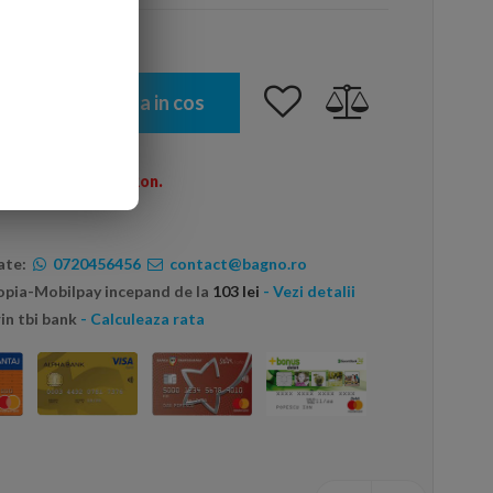
Adauga in cos
omenzi peste 600 Ron.
ate:
0720456456
contact@bagno.ro
topia-Mobilpay incepand de la
103 lei
- Vezi detalii
in tbi bank
- Calculeaza rata