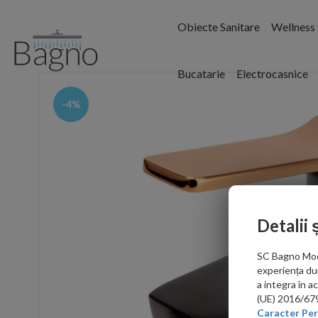
Obiecte Sanitare
Wellness
Bucatarie
Electrocasnice
-4%
Detalii 
SC Bagno Moder
experiența du
a integra în 
(UE) 2016/679 
Caracter Per