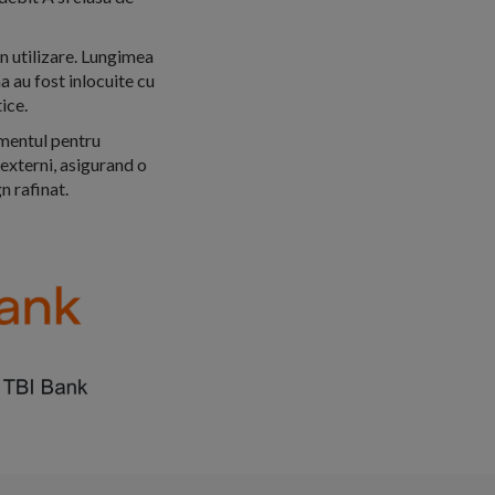
in utilizare. Lungimea
a au fost inlocuite cu
ice.
amentul pentru
 externi, asigurand o
n rafinat.