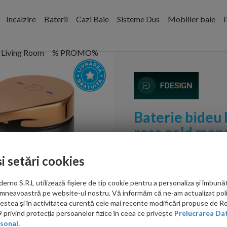
Incalzire
Baterii
Cazi Baie
Sisteme Dus
Mobilier baie
P
Living Room
% PROMO%
Baterie bideu
rose gold mo
Cod:
FD1-SPA-6-25
și setări cookies
PRP: 640.00 RON
no S.R.L utilizează fișiere de tip cookie pentru a personaliza și îmbunăt
615.00 RON
mneavoastră pe website-ul nostru. Vă informăm că ne-am actualizat poli
acestea și în activitatea curentă cele mai recente modificări propuse de 
Ati gasit in alta p
privind protecția persoanelor fizice în ceea ce privește
Prelucrarea Dat
sonal.