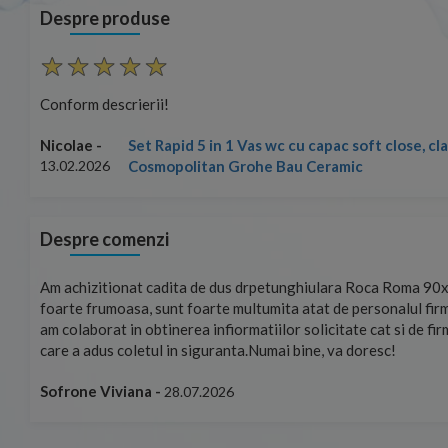
Despre produse
Conform descrierii!
Set Rapid 5 in 1 Vas wc cu capac soft close, c
Nicolae -
Cosmopolitan Grohe Bau Ceramic
13.02.2026
Despre comenzi
mand!
Am achizitionat cadita de dus drpetunghiulara Roca Roma 90x
foarte frumoasa, sunt foarte multumita atat de personalul firm
am colaborat in obtinerea infiormatiilor solicitate cat si de fi
care a adus coletul in siguranta.Numai bine, va doresc!
Sofrone Viviana -
28.07.2026