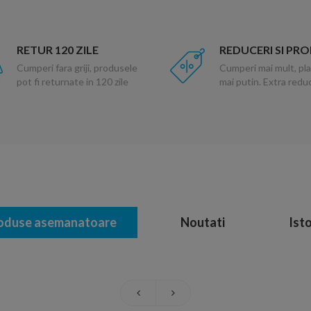
RETUR 120 ZILE
REDUCERI SI PR
Cumperi fara griji, produsele
Cumperi mai mult, pla
pot fi returnate in 120 zile
mai putin. Extra red
oduse asemanatoare
Noutati
Isto