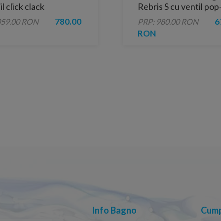
l click clack
Rebris S cu ventil pop
negru mat
780.00
6
059.00 RON
PRP: 980.00 RON
RON
Info Bagno
Cump