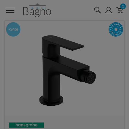
0
-34%