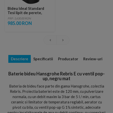
Bideu Ideal Standard
Tesi lipit de perete,
culoare negru mat
PRP: 1,630.00 RON
985.00 RON
Descriere
Specificatii
Producator
Review-uri
Baterie bideu Hansgrohe Rebris E cu ventil pop-
up, negru mat
Bateria de bideu face parte din gama Hansgrohe, colectia
Rebris. Proiectia bateriei este de 120 mm, cu pulverizare
normala, cu un debit maxim la 3 bar de 5 l / min, cartus
ceramic si limitator de temperatura reglabil, aerator cu
pivot cu bila, cu ventil pop-up G 1¼ sintetic, adecvate
pentru incalzitoarele de apa cu debit continuu, cu conexiuni