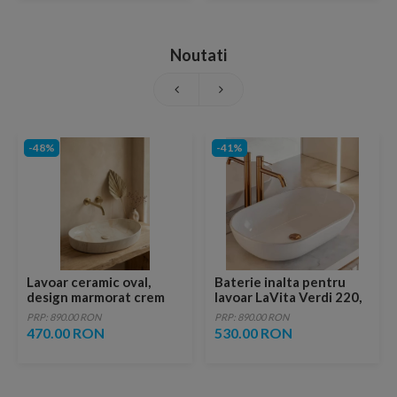
Noutati
-48%
-41%
Lavoar ceramic oval,
Baterie inalta pentru
design marmorat crem
lavoar LaVita Verdi 220,
lucios cu vene aurii,
fara ventil, brushed
PRP: 890.00 RON
PRP: 890.00 RON
ventil inclus
copper
470.00 RON
530.00 RON