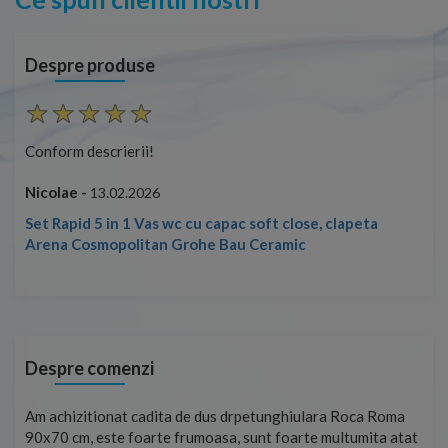
Despre produse
Conform descrierii!
Con
Nicolae -
Nic
13.02.2026
Set Rapid 5 in 1 Vas wc cu capac soft close, clapeta
Arena Cosmopolitan Grohe Bau Ceramic
Despre comenzi
t
Am achizitionat cadita de dus drpetunghiulara Roca Roma
Foa
90x70 cm, este foarte frumoasa, sunt foarte multumita atat
pe 