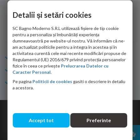
de personalul firmei dvs. cu care am colaborat in obtinerea
ace
infiormatiilor solicitate cat si de firma de curierat care a
Detalii și setări cookies
Cri
adus coletul in siguranta.Numai bine, va doresc!
SC Bagno Moderno S.R.L utilizează fișiere de tip cookie
Sofrone Viviana -
28.07.2026
pentru a personaliza și îmbunătăți experiența
dumneavoastră pe website-ul nostru. Vă informăm că ne-
am actualizat politicile pentru a integra în acestea și în
activitatea curentă cele mai recente modificări propuse de
Info Bagno
Regulamentul (UE) 2016/679 privind protecția persoanelor
fizice în ceea ce privește
Prelucrarea Datelor cu
Cumparaturi
Caracter Personal.
Pe pagina
Politicii de cookies
gasiti o descriere in detaliu
Suport clienti
a acestora.
Copyright © 2026 Bagno.ro All right reserved. Powered by
Expert Online
Accept tot
Preferinte