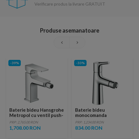
Verificare produs la livrare GRATUIT
Produse asemanatoare
-39%
-33%
Baterie bideu Hansgrohe
Baterie bideu
Metropol cu ventil push-
monocomanda
open
Hansgrohe Talis S cu
PRP: 2,765.00 RON
PRP: 1,234.00 RON
ventil pop-up
1,708.00 RON
834.00 RON