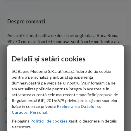
Despre comenzi
t
Am achizitionat cadita de dus drpetunghiulara Roca Roma
Foa
90x70 cm, este foarte frumoasa, sunt foarte multumita atat
pe 
de personalul firmei dvs. cu care am colaborat in obtinerea
ace
infiormatiilor solicitate cat si de firma de curierat care a
Detalii și setări cookies
Cri
adus coletul in siguranta.Numai bine, va doresc!
SC Bagno Moderno S.R.L utilizează fișiere de tip cookie
Sofrone Viviana -
28.07.2026
pentru a personaliza și îmbunătăți experiența
dumneavoastră pe website-ul nostru. Vă informăm că ne-
am actualizat politicile pentru a integra în acestea și în
activitatea curentă cele mai recente modificări propuse de
Info Bagno
Regulamentul (UE) 2016/679 privind protecția persoanelor
fizice în ceea ce privește
Prelucrarea Datelor cu
Cumparaturi
Caracter Personal.
Pe pagina
Politicii de cookies
gasiti o descriere in detaliu
Suport clienti
a acestora.