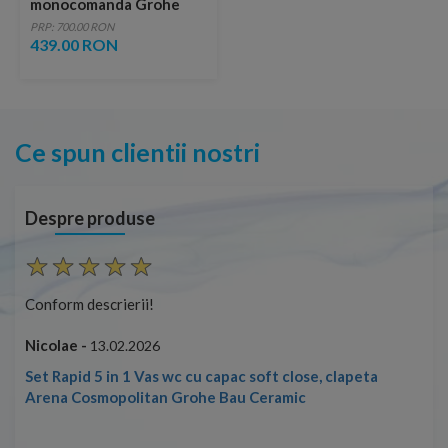
monocomanda Grohe
Start crom lucios
PRP: 700.00 RON
439.00 RON
Ce spun clientii nostri
Despre produse
Conform descrierii!
Con
Nicolae -
Nic
13.02.2026
Set Rapid 5 in 1 Vas wc cu capac soft close, clapeta
Arena Cosmopolitan Grohe Bau Ceramic