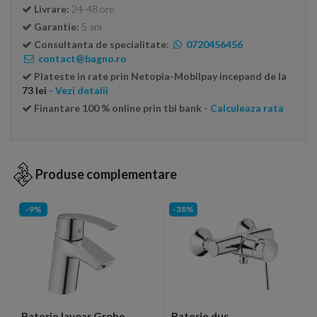
Livrare:
24-48 ore
Garantie:
5 ani
Consultanta de specialitate:
0720456456
contact@bagno.ro
Plateste in rate prin Netopia-Mobilpay incepand de la
73 lei
- Vezi detalii
Finantare 100 % online prin tbi bank
- Calculeaza rata
Produse complementare
-9%
-38%
Baterie lavoar Grohe
Baterie dus