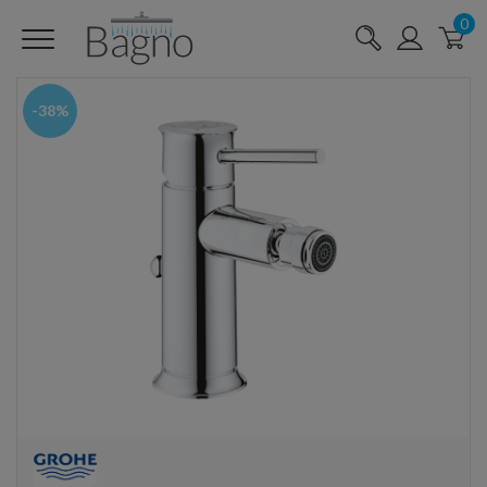
0
-38%