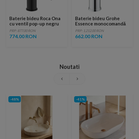
Baterie bideu Roca Ona
Baterie bideu Grohe
cu ventil pop-up negru
Essence monocomandă
mat
1/2″ Marimea S
PRP: 877.00 RON
PRP: 1,212.00 RON
774.00 RON
662.00 RON
Noutati
-48%
-41%