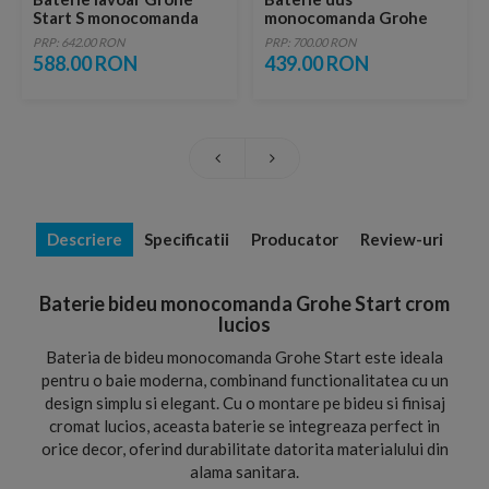
Start S monocomanda
monocomanda Grohe
finisaj crom lucios
Start Classic crom lucios
PRP: 642.00 RON
PRP: 700.00 RON
588.00 RON
439.00 RON
Descriere
Specificatii
Producator
Review-uri
Baterie bideu monocomanda Grohe Start crom
lucios
Bateria de bideu monocomanda Grohe Start este ideala
pentru o baie moderna, combinand functionalitatea cu un
design simplu si elegant. Cu o montare pe bideu si finisaj
cromat lucios, aceasta baterie se integreaza perfect in
orice decor, oferind durabilitate datorita materialului din
alama sanitara.