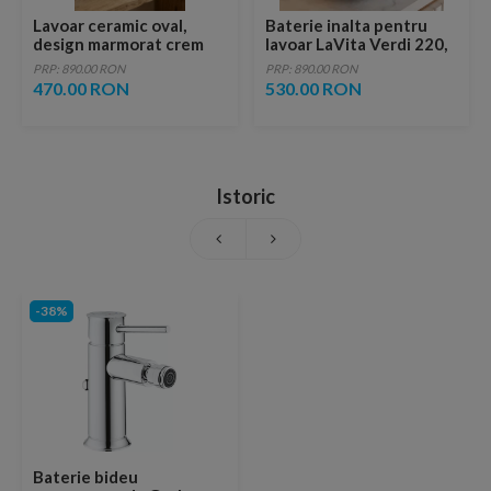
Lavoar ceramic oval,
Baterie inalta pentru
design marmorat crem
lavoar LaVita Verdi 220,
lucios cu vene aurii,
fara ventil, brushed
PRP: 890.00 RON
PRP: 890.00 RON
ventil inclus
copper
470.00 RON
530.00 RON
Istoric
-38%
Baterie bideu