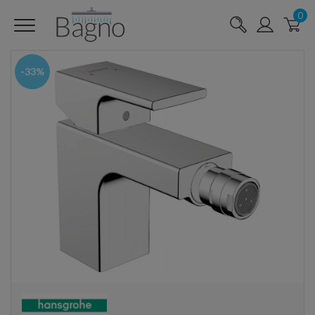
0
-33%