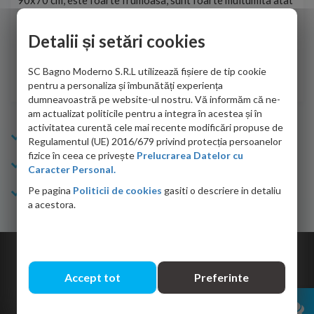
90x70 cm, este foarte frumoasa, sunt foarte multumita atat
pe 
de personalul firmei dvs. cu care am colaborat in obtinerea
ace
infiormatiilor solicitate cat si de firma de curierat care a
Detalii și setări cookies
Cri
adus coletul in siguranta.Numai bine, va doresc!
SC Bagno Moderno S.R.L utilizează fișiere de tip cookie
Sofrone Viviana -
28.07.2026
pentru a personaliza și îmbunătăți experiența
dumneavoastră pe website-ul nostru. Vă informăm că ne-
am actualizat politicile pentru a integra în acestea și în
activitatea curentă cele mai recente modificări propuse de
Info Bagno
Regulamentul (UE) 2016/679 privind protecția persoanelor
fizice în ceea ce privește
Prelucrarea Datelor cu
Cumparaturi
Caracter Personal.
Pe pagina
Politicii de cookies
gasiti o descriere in detaliu
Suport clienti
a acestora.
Copyright © 2026 Bagno.ro All right reserved. Powered by
Expert Online
Accept tot
Preferinte