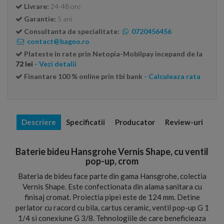
Livrare:
24-48 ore
Garantie:
5 ani
Consultanta de specialitate:
0720456456
contact@bagno.ro
Plateste in rate prin Netopia-Mobilpay incepand de la
72 lei
- Vezi detalii
Finantare 100 % online prin tbi bank
- Calculeaza rata
Descriere
Specificatii
Producator
Review-uri
Baterie bideu Hansgrohe Vernis Shape, cu ventil
pop-up, crom
Bateria de bideu face parte din gama Hansgrohe, colectia
Vernis Shape. Este confectionata din alama sanitara cu
finisaj cromat. Proiectia pipei este de 124 mm. Detine
perlator cu racord cu bila, cartus ceramic, ventil pop-up G 1
1/4 si conexiune G 3/8. Tehnologiile de care beneficieaza