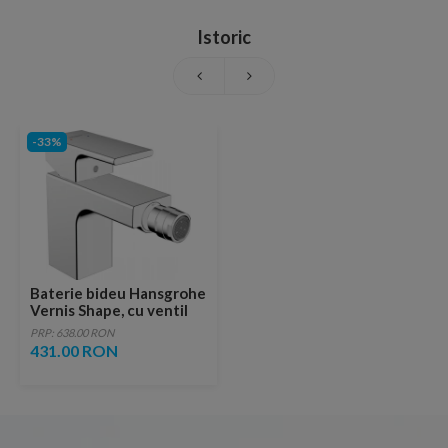
Istoric
-33%
Baterie bideu Hansgrohe
Vernis Shape, cu ventil
pop-up, crom
PRP: 638.00 RON
431.00 RON