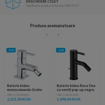
DESCHIDERE COLET
Verificare produs la livrare GRATUIT
Produse asemanatoare
-31%
-12%
Baterie bideu
Baterie bideu Roca Ona
monocomanda Grohe
cu ventil pop-up negru
Allure crom lucios
lucios
PRP: 3,175.00 RON
PRP: 1,245.00 RON
2,221.00 RON
1,098.00 RON