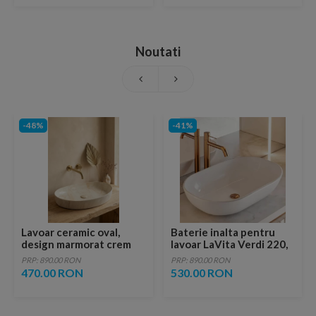
Noutati
-48%
-41%
Lavoar ceramic oval,
Baterie inalta pentru
design marmorat crem
lavoar LaVita Verdi 220,
lucios cu vene aurii,
fara ventil, brushed
PRP: 890.00 RON
PRP: 890.00 RON
ventil inclus
copper
470.00 RON
530.00 RON