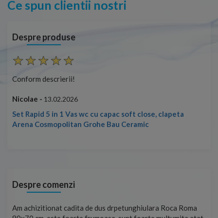
Ce spun clientii nostri
Despre produse
Conform descrierii!
Con
Nicolae -
Nic
13.02.2026
Set Rapid 5 in 1 Vas wc cu capac soft close, clapeta
Arena Cosmopolitan Grohe Bau Ceramic
Despre comenzi
t
Am achizitionat cadita de dus drpetunghiulara Roca Roma
Foa