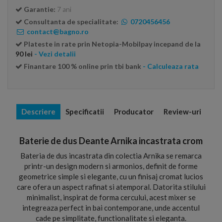
Garantie:
7 ani
Consultanta de specialitate:
0720456456
contact@bagno.ro
Plateste in rate prin Netopia-Mobilpay incepand de la
90 lei
- Vezi detalii
Finantare 100 % online prin tbi bank
- Calculeaza rata
Descriere
Specificatii
Producator
Review-uri
Baterie de dus Deante Arnika incastrata crom
Bateria de dus incastrata din colectia Arnika se remarca
printr-un design modern si armonios, definit de forme
geometrice simple si elegante, cu un finisaj cromat lucios
care ofera un aspect rafinat si atemporal. Datorita stilului
minimalist, inspirat de forma cercului, acest mixer se
integreaza perfect in bai contemporane, unde accentul
cade pe simplitate, functionalitate si eleganta.