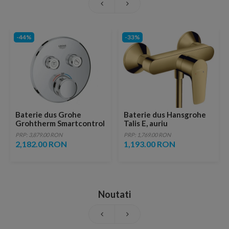
-44%
-33%
Baterie dus Grohe
Baterie dus Hansgrohe
Grohtherm Smartcontrol
Talis E, auriu
termostatata cu 2 iesiri,
PRP: 3,879.00 RON
PRP: 1,769.00 RON
crom
2,182.00 RON
1,193.00 RON
Noutati