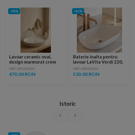
-48%
-41%
Lavoar ceramic oval,
Baterie inalta pentru
design marmorat crem
lavoar LaVita Verdi 220,
lucios cu vene aurii,
fara ventil, brushed
PRP: 890.00 RON
PRP: 890.00 RON
ventil inclus
copper
470.00 RON
530.00 RON
Istoric