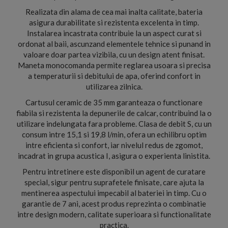
Realizata din alama de cea mai inalta calitate, bateria
asigura durabilitate si rezistenta excelenta in timp.
Instalarea incastrata contribuie la un aspect curat si
ordonat al baii, ascunzand elementele tehnice si punand in
valoare doar partea vizibila, cu un design atent finisat.
Maneta monocomanda permite reglarea usoara si precisa
a temperaturii si debitului de apa, oferind confort in
utilizarea zilnica.
Cartusul ceramic de 35 mm garanteaza o functionare
fiabila si rezistenta la depunerile de calcar, contribuind la o
utilizare indelungata fara probleme. Clasa de debit S, cu un
consum intre 15,1 si 19,8 l/min, ofera un echilibru optim
intre eficienta si confort, iar nivelul redus de zgomot,
incadrat in grupa acustica I, asigura o experienta linistita.
Pentru intretinere este disponibil un agent de curatare
special, sigur pentru suprafetele finisate, care ajuta la
mentinerea aspectului impecabil al bateriei in timp. Cu o
garantie de 7 ani, acest produs reprezinta o combinatie
intre design modern, calitate superioara si functionalitate
practica.