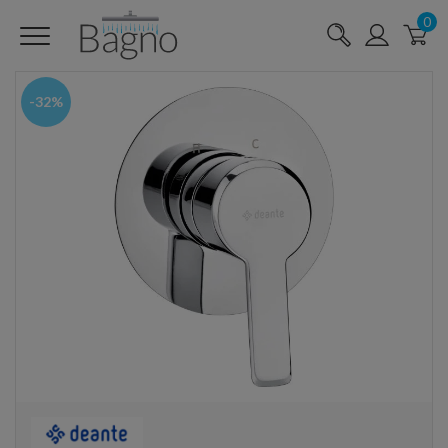
0
-32%