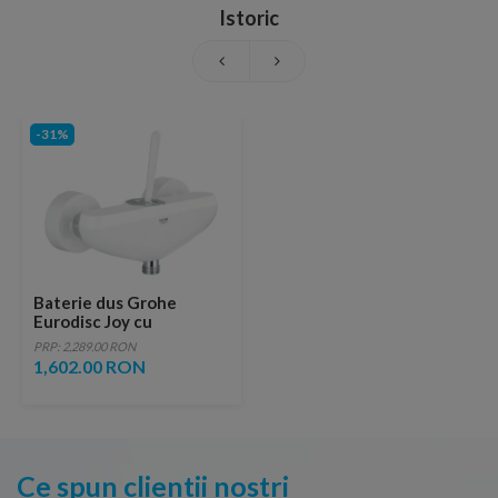
Istoric
-31%
Baterie dus Grohe
Eurodisc Joy cu
monocomanda 1/2″,alb
PRP: 2,289.00 RON
1,602.00 RON
Ce spun clientii nostri