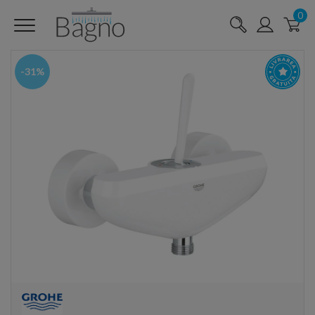
0
-31%