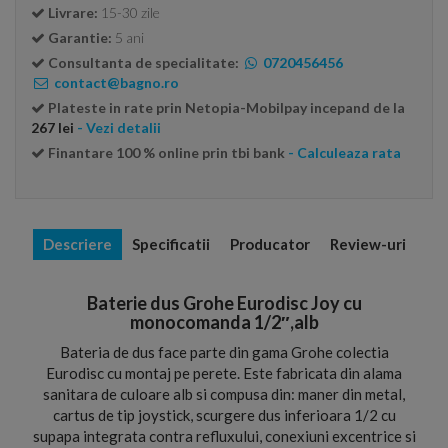
Livrare:
15-30 zile
Garantie:
5 ani
Consultanta de specialitate:
0720456456
contact@bagno.ro
Plateste in rate prin Netopia-Mobilpay incepand de la
267 lei
- Vezi detalii
Finantare 100 % online prin tbi bank
- Calculeaza rata
Descriere
Specificatii
Producator
Review-uri
Baterie dus Grohe Eurodisc Joy cu
monocomanda 1/2″,alb
Bateria de dus face parte din gama Grohe colectia
Eurodisc cu montaj pe perete. Este fabricata din alama
sanitara de culoare alb si compusa din: maner din metal,
cartus de tip joystick, scurgere dus inferioara 1/2 cu
supapa integrata contra refluxului, conexiuni excentrice si