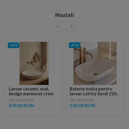
Noutati
-48%
-41%
Lavoar ceramic oval,
Baterie inalta pentru
design marmorat crem
lavoar LaVita Verdi 220,
lucios cu vene aurii,
fara ventil, brushed
PRP: 890.00 RON
PRP: 890.00 RON
ventil inclus
copper
470.00 RON
530.00 RON