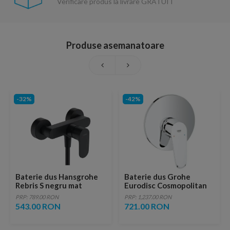
Verificare produs la livrare GRATUIT
Produse asemanatoare
-32%
-42%
Baterie dus Hansgrohe
Baterie dus Grohe
Rebris S negru mat
Eurodisc Cosmopolitan
monocomanda
cu monocomanda
PRP: 789.00 RON
PRP: 1,237.00 RON
543.00 RON
721.00 RON