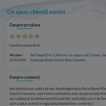
Ce spun clientii nostri
Despre produse
Conform descrierii!
Set Rapid 5 in 1 Vas wc cu capac soft close, c
Nicolae -
Cosmopolitan Grohe Bau Ceramic
13.02.2026
Despre comenzi
mand!
Am achizitionat cadita de dus drpetunghiulara Roca Roma 90x
foarte frumoasa, sunt foarte multumita atat de personalul firm
am colaborat in obtinerea infiormatiilor solicitate cat si de fi
care a adus coletul in siguranta.Numai bine, va doresc!