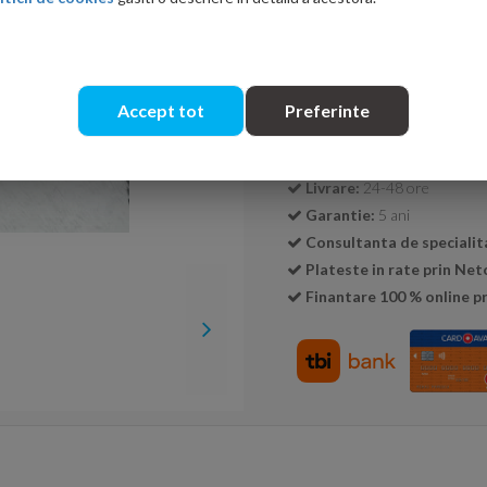
Cantitate:
Accept tot
Preferinte
Transport GRATUIT la c
Livrare:
24-48 ore
Garantie:
5 ani
Consultanta de specialit
Plateste in rate prin Ne
Finantare 100 % online pr