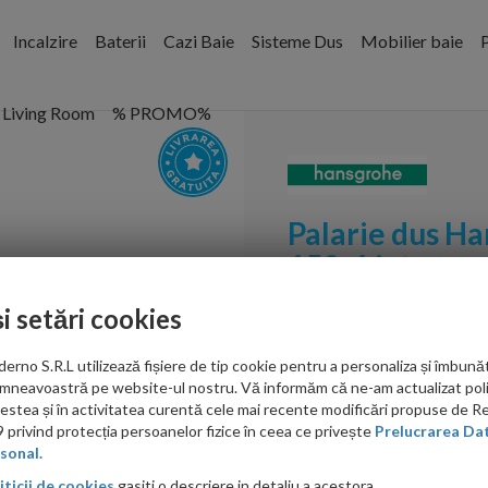
Incalzire
Baterii
Cazi Baie
Sisteme Dus
Mobilier baie
P
Living Room
% PROMO%
Palarie dus H
150, 1 jet , cr
și setări cookies
Cod:
26442000
no S.R.L utilizează fișiere de tip cookie pentru a personaliza și îmbunăt
PRP: 1,999.00 RON
mneavoastră pe website-ul nostru. Vă informăm că ne-am actualizat poli
1,554.00 RON
acestea și în activitatea curentă cele mai recente modificări propuse de 
privind protecția persoanelor fizice în ceea ce privește
Prelucrarea Dat
Ati gasit in alta p
sonal.
iticii de cookies
gasiti o descriere in detaliu a acestora.