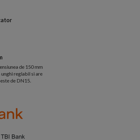
ator
m
imensiunea de 150 mm
unghi reglabil si are
i este de DN15.