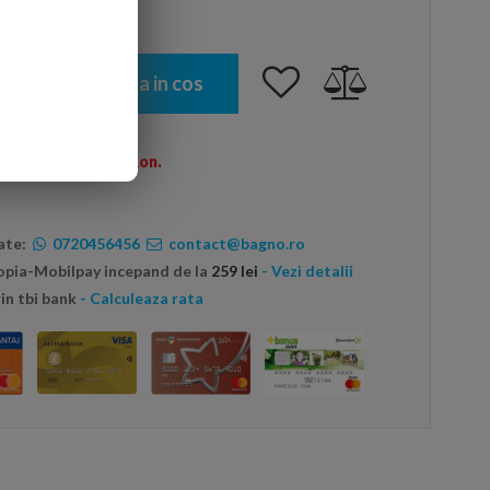
Adauga in cos
omenzi peste 600 Ron.
ate:
0720456456
contact@bagno.ro
topia-Mobilpay incepand de la
259 lei
- Vezi detalii
in tbi bank
- Calculeaza rata