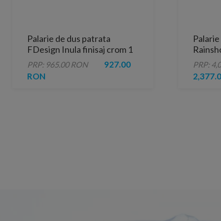
Palarie de dus patrata
Palarie
FDesign Inula finisaj crom 1
Rainsh
functie 300x300 mm
450 mm,
927.00
PRP: 965.00 RON
PRP: 4,
RON
2,377.