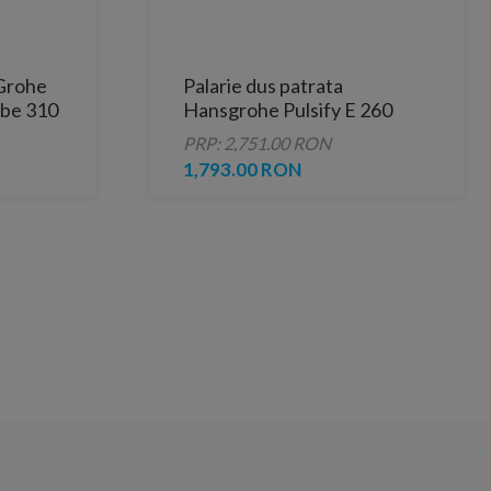
 Grohe
Palarie dus patrata
be 310
Hansgrohe Pulsify E 260
iat
bronz periat cu 1 tip de jet
PRP: 2,751.00 RON
1,793.00 RON