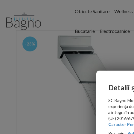
Obiecte Sanitare
Wellness
Bucatarie
Electrocasnice
-23%
Detalii 
SC Bagno Moder
experiența du
a integra în 
(UE) 2016/679 
Caracter Per
Pe pagina
Pol