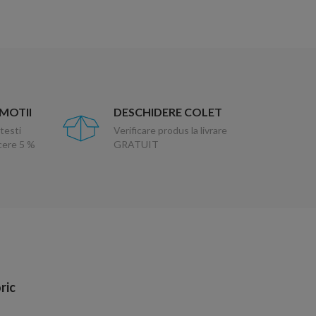
OMOTII
DESCHIDERE COLET
testi
Verificare produs la livrare
ucere 5 %
GRATUIT
ric