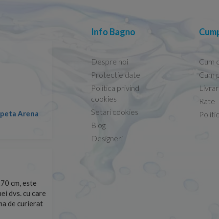
Info Bagno
Cump
Despre noi
Cum 
Protectie date
Cum p
Politica privind
Livra
Conform descrierii!
cookies
Rate
Setari cookies
lapeta Arena
Nicolae -
Politi
13.02.2026
Blog
Designeri
70 cm, este
Foarte prompți, am cerut detalii despre produs care nu
ei dvs. cu care
primit imediat. După ce am plasat comanda, aceasta a 
rma de curierat
Mulțumesc!