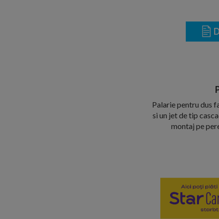
D
P
Palarie pentru dus 
si un jet de tip cas
montaj pe pere