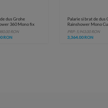
 de dus Grohe
Palarie si brat de dus
ower 360 Mono fix
Rainshower Mono Cu
 1 pulverizare
1 functie antracit per
080.00 RON
PRP: 5,943.00 RON
Hard Graphite
00 RON
3,364.00 RON