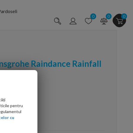
ardoseli
0
0
0
ansgrohe Raindance Rainfall
om
ăți
ticile pentru
Regulamentul
elor cu
arte mai ieftin?