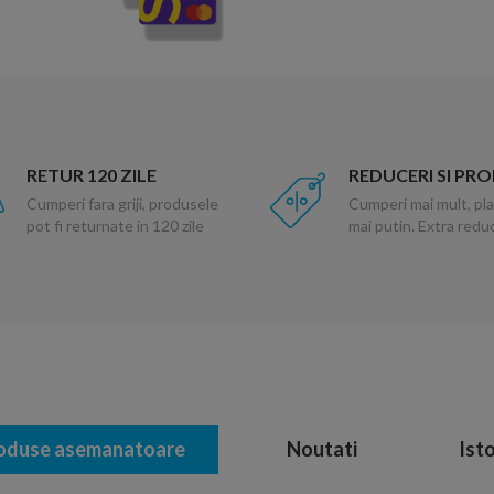
RETUR 120 ZILE
REDUCERI SI PR
Cumperi fara griji, produsele
Cumperi mai mult, pla
pot fi returnate in 120 zile
mai putin. Extra red
oduse asemanatoare
Noutati
Isto