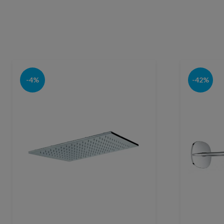
-4%
-42%