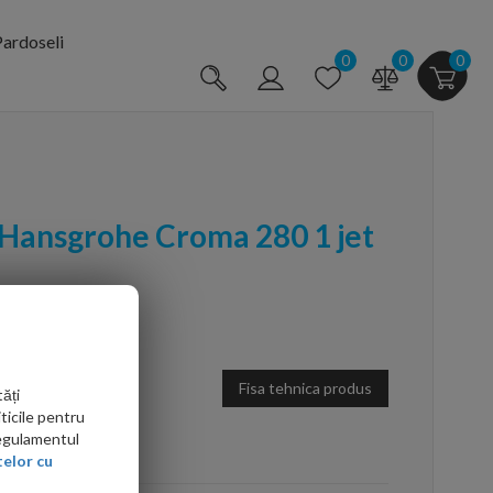
ardoseli
0
0
0
 Hansgrohe Croma 280 1 jet
Fisa tehnica produs
ăți
ticile pentru
Regulamentul
arte mai ieftin?
elor cu