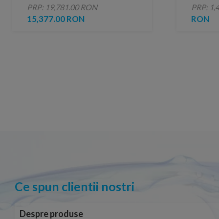
jeturi, negru-crom
lucios
PRP: 19,781.00 RON
PRP: 1,
15,377.00 RON
RON
Ce spun clientii nostri
Despre produse