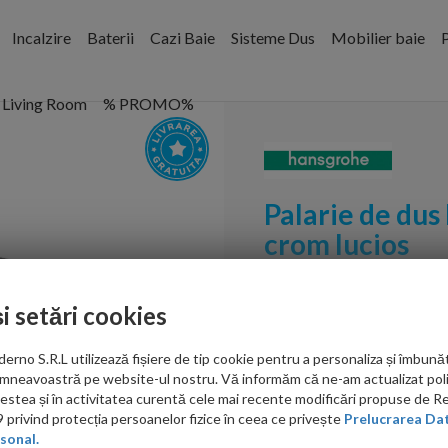
Incalzire
Baterii
Cazi Baie
Sisteme Dus
Mobilier baie
P
Living Room
% PROMO%
Palarie de dus
crom lucios
Cod:
26220000
și setări cookies
PRP: 2,476.00 RON
1,925.00 RON
no S.R.L utilizează fișiere de tip cookie pentru a personaliza și îmbunăt
mneavoastră pe website-ul nostru. Vă informăm că ne-am actualizat poli
acestea și în activitatea curentă cele mai recente modificări propuse de 
Ati gasit in alta p
privind protecția persoanelor fizice în ceea ce privește
Prelucrarea Dat
sonal.