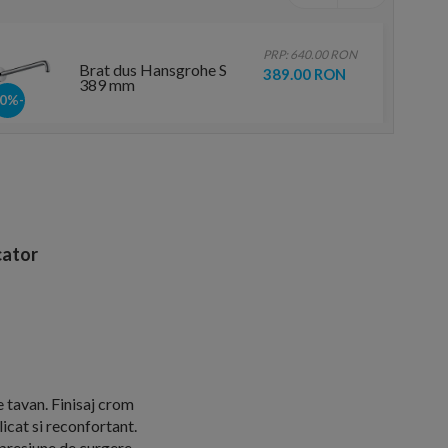
PRP: 640.00 RON
Brat dus Hansgrohe S
389.00 RON
389 mm
-40%
ator
 tavan. Finisaj crom
icat si reconfortant.
 presiune de curgere