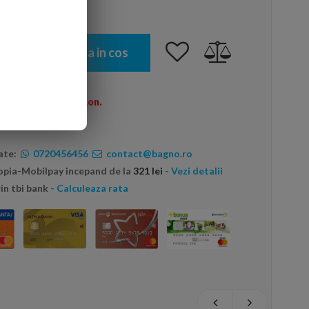
Adauga in cos
omenzi peste 600 Ron.
ate:
0720456456
contact@bagno.ro
topia-Mobilpay incepand de la
321 lei
- Vezi detalii
in tbi bank
- Calculeaza rata