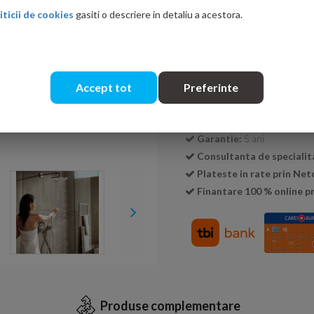
iticii de cookies
gasiti o descriere in detaliu a acestora.
Cantitate:
Accept tot
Preferinte
Transport GRATUIT la c
Livrare:
24-48 ore
Garantie:
5 ani
Consultanta de specialit
Plateste in rate prin Ne
Finantare 100 % online pr
Produse complementare