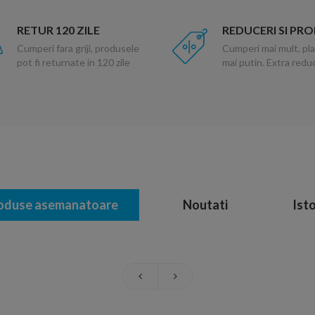
RETUR 120 ZILE
REDUCERI SI PR
Cumperi fara griji, produsele
Cumperi mai mult, pla
pot fi returnate in 120 zile
mai putin. Extra red
oduse asemanatoare
Noutati
Isto