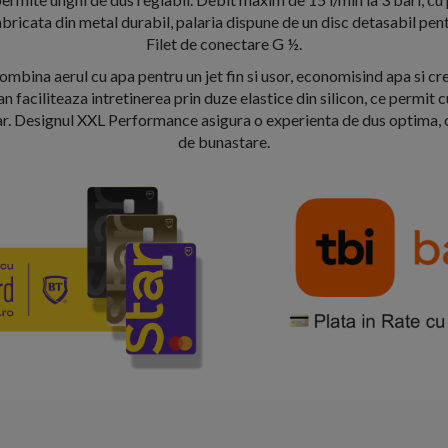
bricata din metal durabil, palaria dispune de un disc detasabil pen
Filet de conectare G ½.
mbina aerul cu apa pentru un jet fin si usor, economisind apa si cre
an faciliteaza intretinerea prin duze elastice din silicon, ce permit 
ar. Designul XXL Performance asigura o experienta de dus optima, 
de bunastare.