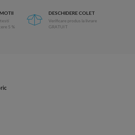
OMOTII
DESCHIDERE COLET
testi
Verificare produs la livrare
ucere 5 %
GRATUIT
ric