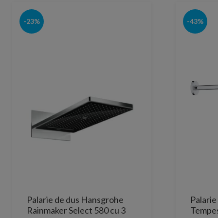
-23%
-43%
Palarie de dus Hansgrohe
Palarie
Rainmaker Select 580 cu 3
Tempes