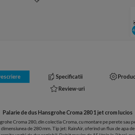
escriere
Specificatii
Produc
Review-uri
Palarie de dus Hansgrohe Croma 280 1 jet crom lucios
grohe Croma 280, din colectia Croma, cu montare pe perete sau pe
u dimensiunea de 280 mm. Tip jet: RainAir, oferind un flux de apa del
 permite unghi de dus reglabil. Debit maxim de 15 l/min la 3 bari, cu