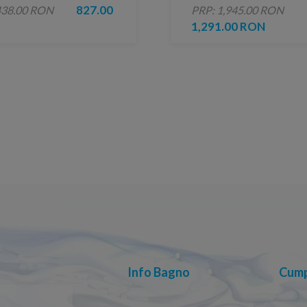
negru mat cu 1 tip de 
827.00
438.00 RON
PRP: 1,945.00 RON
1,291.00 RON
Info Bagno
Cump