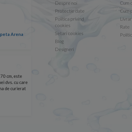
Despre noi
Cum 
Protectie date
Cum p
Politica privind
Livra
Conform descrierii!
cookies
Rate
Setari cookies
lapeta Arena
Nicolae -
Politi
13.02.2026
Blog
Designeri
70 cm, este
Foarte prompți, am cerut detalii despre produs care nu
ei dvs. cu care
primit imediat. După ce am plasat comanda, aceasta a 
rma de curierat
Mulțumesc!
Cristina Opre -
10.07.2026