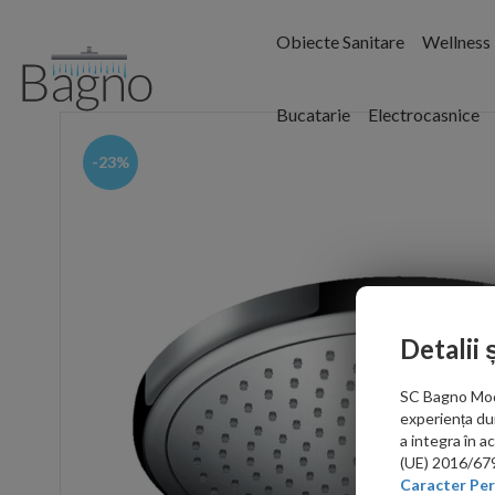
Obiecte Sanitare
Wellness
Bucatarie
Electrocasnice
-23%
Detalii 
SC Bagno Moder
experiența du
a integra în 
(UE) 2016/679 
Caracter Per