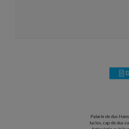
D
Palarie de dus Hans
lucios, cap de dus c
Articulatia cu bila