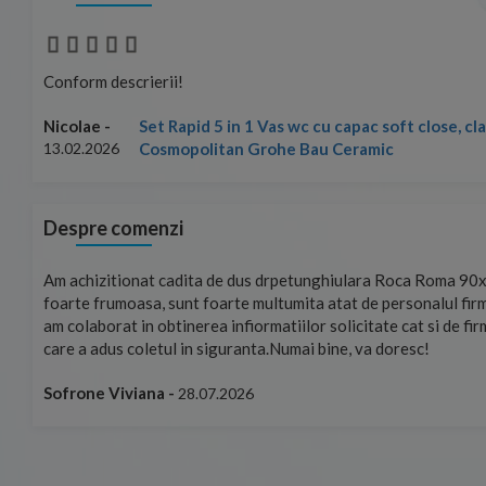
Conform descrierii!
Set Rapid 5 in 1 Vas wc cu capac soft close, c
Nicolae -
Cosmopolitan Grohe Bau Ceramic
13.02.2026
Despre comenzi
mand!
Am achizitionat cadita de dus drpetunghiulara Roca Roma 90x
foarte frumoasa, sunt foarte multumita atat de personalul firm
am colaborat in obtinerea infiormatiilor solicitate cat si de fi
care a adus coletul in siguranta.Numai bine, va doresc!
Sofrone Viviana -
28.07.2026