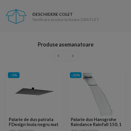
DESCHIDERE COLET
Verificare produs la livrare GRATUIT
Produse asemanatoare
-5%
-23%
Palarie de dus patrata
Palarie dus Hansgrohe
FDesign Inula negru mat
Raindance Rainfall 150, 1
1 functie 300x300 mm
jet , crom
PRP: 488.00 RON
PRP: 1,999.00 RON