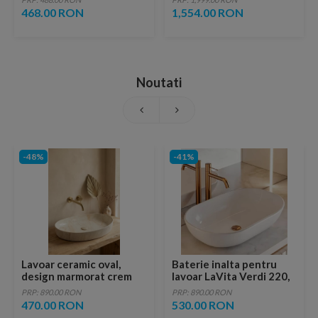
468.00 RON
1,554.00 RON
Noutati
-48%
-41%
Lavoar ceramic oval,
Baterie inalta pentru
design marmorat crem
lavoar LaVita Verdi 220,
lucios cu vene aurii,
fara ventil, brushed
PRP: 890.00 RON
PRP: 890.00 RON
ventil inclus
copper
470.00 RON
530.00 RON