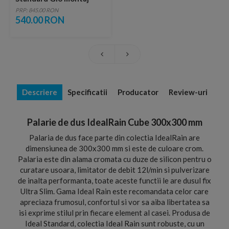
incastrat
PRP: 845.00 RON
540.00 RON
Descriere
Specificatii
Producator
Review-uri
Palarie de dus IdealRain Cube 300x300 mm
Palaria de dus face parte din colectia IdealRain are
dimensiunea de 300x300 mm si este de culoare crom.
Palaria este din alama cromata cu duze de silicon pentru o
curatare usoara, limitator de debit 12l/min si pulverizare
de inalta performanta, toate aceste functii le are dusul fix
Ultra Slim. Gama Ideal Rain este recomandata celor care
apreciaza frumosul, confortul si vor sa aiba libertatea sa
isi exprime stilul prin fiecare element al casei. Produsa de
Ideal Standard, colectia Ideal Rain sunt robuste, cu un