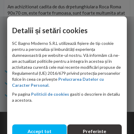
t
Am achizitionat cadita de dus drpetunghiulara Roca Roma
Foa
90x70 cm, este foarte frumoasa, sunt foarte multumita atat
pe 
de personalul firmei dvs. cu care am colaborat in obtinerea
ace
infiormatiilor solicitate cat si de firma de curierat care a
Detalii și setări cookies
Cri
adus coletul in siguranta.Numai bine, va doresc!
SC Bagno Moderno S.R.L utilizează fișiere de tip cookie
Sofrone Viviana -
28.07.2026
pentru a personaliza și îmbunătăți experiența
dumneavoastră pe website-ul nostru. Vă informăm că ne-
am actualizat politicile pentru a integra în acestea și în
activitatea curentă cele mai recente modificări propuse de
Info Bagno
Regulamentul (UE) 2016/679 privind protecția persoanelor
fizice în ceea ce privește
Prelucrarea Datelor cu
Cumparaturi
Caracter Personal.
Pe pagina
Politicii de cookies
gasiti o descriere in detaliu
Suport clienti
a acestora.
Copyright © 2026 Bagno.ro All right reserved. Powered by
Expert Online
Accept tot
Preferinte