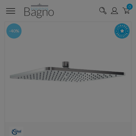
0
-40%