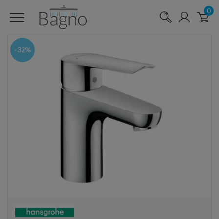
0
-32%