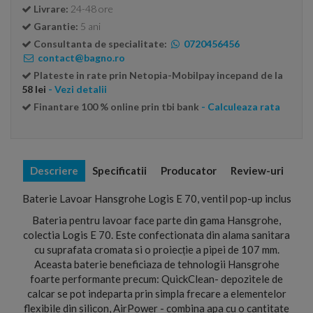
Livrare:
24-48 ore
Garantie:
5 ani
Consultanta de specialitate:
0720456456
contact@bagno.ro
Plateste in rate prin Netopia-Mobilpay incepand de la
58 lei
- Vezi detalii
Finantare 100 % online prin tbi bank
- Calculeaza rata
Descriere
Specificatii
Producator
Review-uri
Baterie Lavoar Hansgrohe Logis E 70, ventil pop-up inclus
Bateria pentru lavoar face parte din gama Hansgrohe,
colectia Logis E 70. Este confectionata din alama sanitara
cu suprafata cromata si o proiecție a pipei de 107 mm.
Aceasta baterie beneficiaza de tehnologii Hansgrohe
foarte performante precum: QuickClean- depozitele de
calcar se pot indeparta prin simpla frecare a elementelor
flexibile din silicon, AirPower - combina apa cu o cantitate