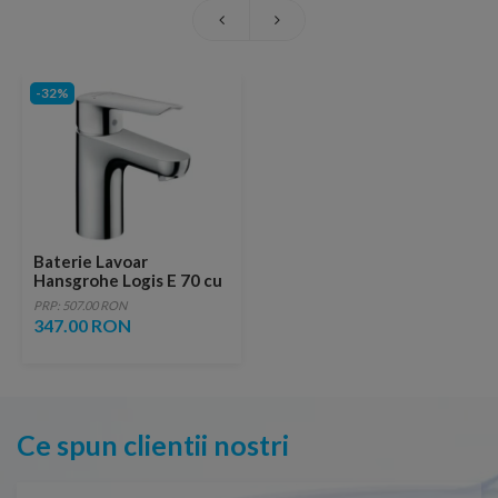
-32%
Baterie Lavoar
Hansgrohe Logis E 70 cu
ventil pop-up inclus
PRP: 507.00 RON
347.00 RON
Ce spun clientii nostri