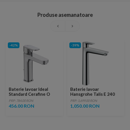
Produse asemanatoare
-42%
-39%
Baterie lavoar Ideal
Baterie lavoar
Standard Cerafine O
Hansgrohe Talis E 240
H120 crom lucios cu
inalta
PRP: 784.00 RON
PRP: 1,699.00 RON
ventil metalic
456.00 RON
1,050.00 RON