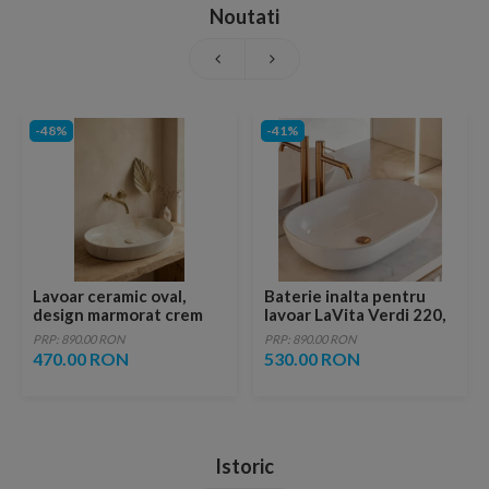
Noutati
-48%
-41%
Lavoar ceramic oval,
Baterie inalta pentru
design marmorat crem
lavoar LaVita Verdi 220,
lucios cu vene aurii,
fara ventil, brushed
PRP: 890.00 RON
PRP: 890.00 RON
ventil inclus
copper
470.00 RON
530.00 RON
Istoric