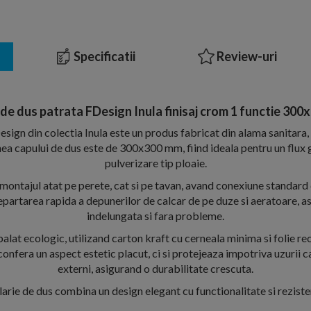
Specificatii
Review-uri
 de dus patrata FDesign Inula finisaj crom 1 functie 30
esign din colectia Inula este un produs fabricat din alama sanitara, 
ea capului de dus este de 300x300 mm, fiind ideala pentru un flux
pulverizare tip ploaie.
montajul atat pe perete, cat si pe tavan, avand conexiune standard 
partarea rapida a depunerilor de calcar de pe duze si aeratoare, as
indelungata si fara probleme.
lat ecologic, utilizand carton kraft cu cerneala minima si folie reci
confera un aspect estetic placut, ci si protejeaza impotriva uzurii c
externi, asigurand o durabilitate crescuta.
arie de dus combina un design elegant cu functionalitate si reziste