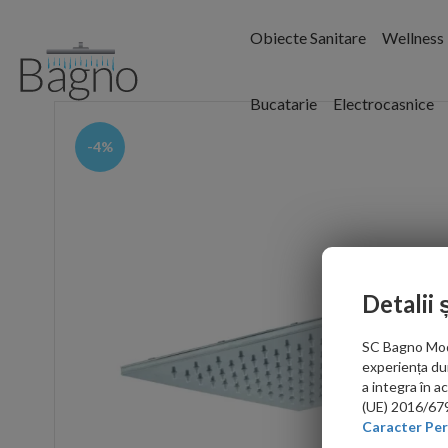
Obiecte Sanitare
Wellness
Bucatarie
Electrocasnice
-4%
Detalii 
SC Bagno Moder
experiența du
a integra în 
(UE) 2016/679 
Caracter Per