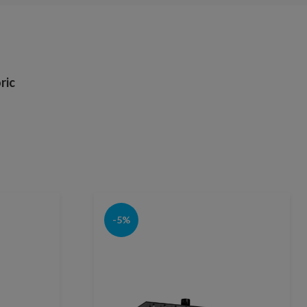
ric
-5%