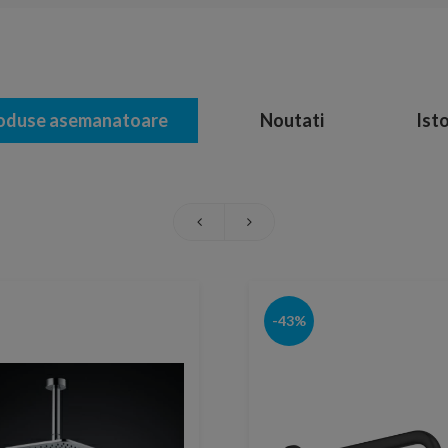
oduse asemanatoare
Noutati
Isto
-43%