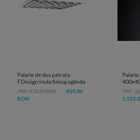
Palarie de dus patrata
Palarie
FDesign Inula finisaj oglinda
400x40
1 functie 300x300 mm
459.00
PRP: 478.00 RON
PRP: 3,
RON
1,531.