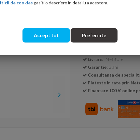
iticii de cookies
gasiti o descriere in detaliu a acestora.
Cantitate:
Accept tot
Preferinte
Transport GRATUIT la c
Livrare:
24-48 ore
Garantie:
2 ani
Consultanta de specialit
Plateste in rate prin Ne
Finantare 100 % online pr