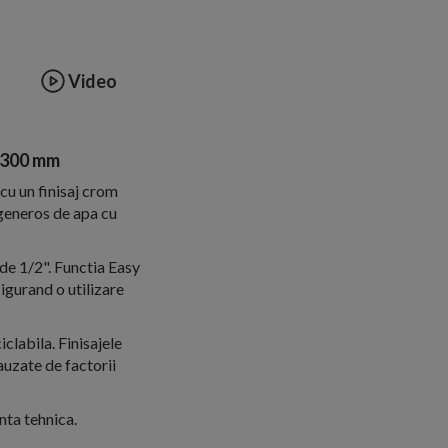
Video
0x300 mm
cu un finisaj crom
 generos de apa cu
de 1/2". Functia Easy
igurand o utilizare
clabila. Finisajele
auzate de factorii
nta tehnica.