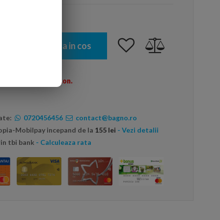
Adauga in cos
omenzi peste 600 Ron.
ate:
0720456456
contact@bagno.ro
topia-Mobilpay incepand de la
155 lei
- Vezi detalii
in tbi bank
- Calculeaza rata