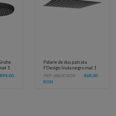
 Grohe
Palarie de dus patrata
mat 1
FDesign Inula negru mat 1
functie 300x300 mm
894.00
468.00
PRP: 488.00 RON
RON