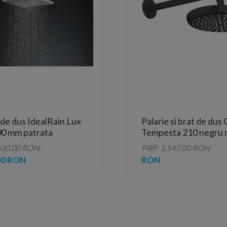
 de dus IdealRain Lux
Palarie si brat de dus
0 mm patrata
Tempesta 210 negru 
functie
630.00 RON
PRP: 1,547.00 RON
00 RON
RON