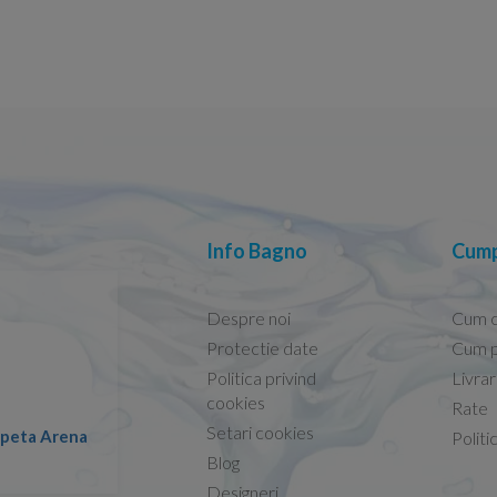
Info Bagno
Cump
Despre noi
Cum 
Protectie date
Cum p
Politica privind
Livra
Conform descrierii!
cookies
Rate
Setari cookies
lapeta Arena
Nicolae -
Politi
13.02.2026
Blog
Designeri