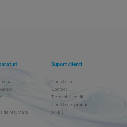
araturi
Suport clienti
cumpar
Contul meu
latesc
Contact
re
Termeni si conditii
Capacele Grohe sunt de bună calitate și se i
Conditii de garantie
Marius -
Capac WC Grohe Bau Cer
ca de returnare
ANPC
08.02.2026