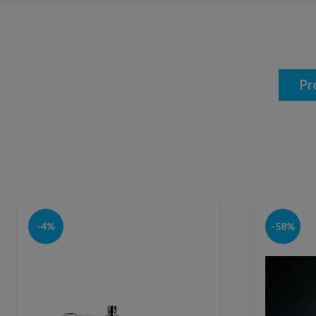
Pr
-4%
-58%