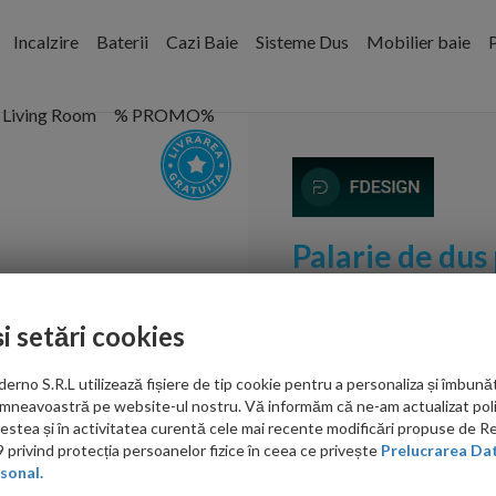
Incalzire
Baterii
Cazi Baie
Sisteme Dus
Mobilier baie
P
Living Room
% PROMO%
Palarie de dus 
crom 1 functi
și setări cookies
Cod:
FDSFD8-505-11
no S.R.L utilizează fișiere de tip cookie pentru a personaliza și îmbunăt
PRP: 965.00 RON
mneavoastră pe website-ul nostru. Vă informăm că ne-am actualizat poli
927.00 RON
acestea și în activitatea curentă cele mai recente modificări propuse de 
privind protecția persoanelor fizice în ceea ce privește
Prelucrarea Dat
Ati gasit in alta p
sonal.