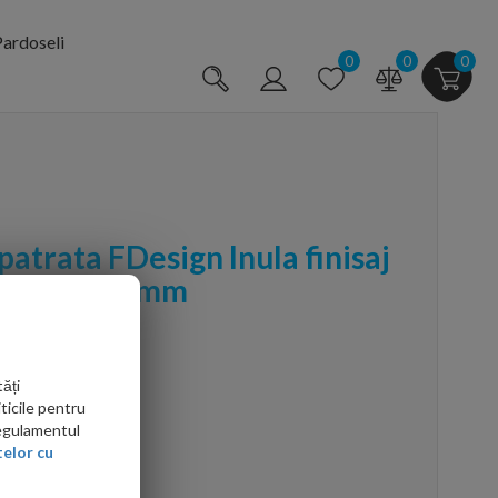
ardoseli
0
0
0
patrata FDesign Inula finisaj
e 300x300 mm
ăți
ticile pentru
Regulamentul
elor cu
arte mai ieftin?