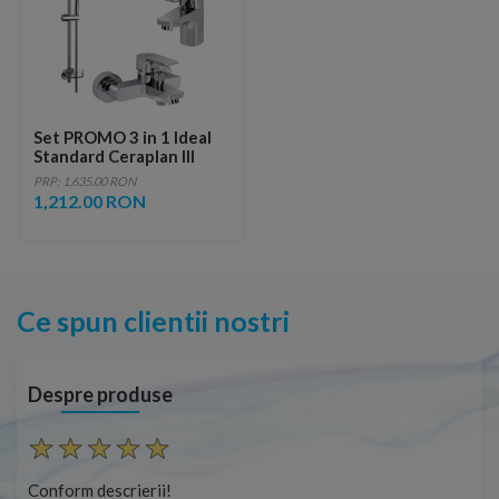
Set PROMO 3 in 1 Ideal
Standard Ceraplan III
baterie lavoar, baterie
PRP: 1,635.00 RON
cada si set dus
1,212.00 RON
Ce spun clientii nostri
Despre produse
Conform descrierii!
Con