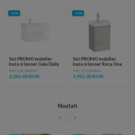
-16%
-12%
Set PROMO mobilier
Set PROMO mobilier
baza si lavoar Gala Daily
baza si lavoar Roca Ona
90x46 cm 2 sertare si 1
Unik 1 usa 40x32 cm
PRP: 2,687.00 RON
PRP: 2,171.00 RON
usa, alb
stejar deschis
2,265.00 RON
1,915.00 RON
Noutati