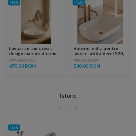
-48%
-41%
Lavoar ceramic oval,
Baterie inalta pentru
design marmorat crem
lavoar LaVita Verdi 220,
lucios cu vene aurii,
fara ventil, brushed
PRP: 890.00 RON
PRP: 890.00 RON
ventil inclus
copper
470.00 RON
530.00 RON
Istoric
-26%