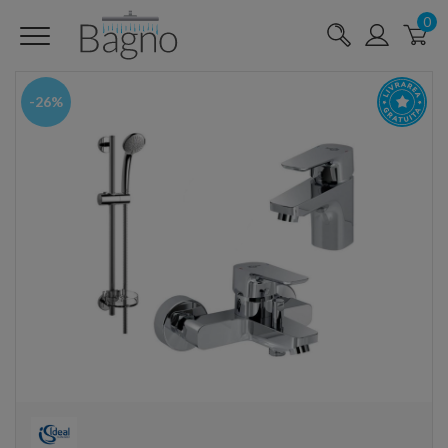
0
-26%