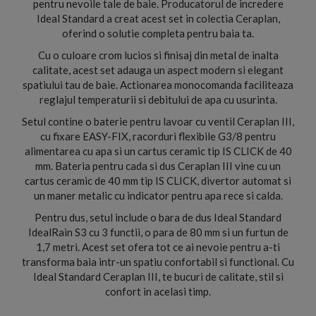
pentru nevoile tale de baie. Producatorul de incredere
Ideal Standard a creat acest set in colectia Ceraplan,
oferind o solutie completa pentru baia ta.
Cu o culoare crom lucios si finisaj din metal de inalta
calitate, acest set adauga un aspect modern si elegant
spatiului tau de baie. Actionarea monocomanda faciliteaza
reglajul temperaturii si debitului de apa cu usurinta.
Setul contine o baterie pentru lavoar cu ventil Ceraplan III,
cu fixare EASY-FIX, racorduri flexibile G3/8 pentru
alimentarea cu apa si un cartus ceramic tip IS CLICK de 40
mm. Bateria pentru cada si dus Ceraplan III vine cu un
cartus ceramic de 40 mm tip IS CLICK, divertor automat si
un maner metalic cu indicator pentru apa rece si calda.
Pentru dus, setul include o bara de dus Ideal Standard
IdealRain S3 cu 3 functii, o para de 80 mm si un furtun de
1,7 metri. Acest set ofera tot ce ai nevoie pentru a-ti
transforma baia intr-un spatiu confortabil si functional. Cu
Ideal Standard Ceraplan III, te bucuri de calitate, stil si
confort in acelasi timp.