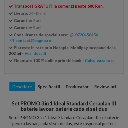
Transport GRATUIT la comenzi peste 600 Ron.
Livrare:
24-48 ore
Garantie:
2 ani
Garantie:
5 ani
Consultanta de specialitate:
0720456456
contact@bagno.ro
Plateste in rate prin Netopia-Mobilpay incepand de la
202 lei
- Vezi detalii
Finantare 100 % online prin tbi bank
- Calculeaza rata
Descriere
Specificatii
Producator
Review-uri
Set PROMO 3 in 1 Ideal Standard Ceraplan III
baterie lavoar, baterie cada si set dus
Setul PROMO 3 in 1 Ideal Standard Ceraplan III, cu baterie
pentru lavoar, cada si set de dus, este raspunsul perfect