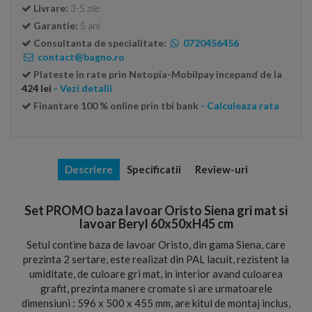
Livrare:
3-5 zile
Garantie:
5 ani
Consultanta de specialitate:
0720456456
contact@bagno.ro
Plateste in rate prin Netopia-Mobilpay incepand de la
424 lei
- Vezi detalii
Finantare 100 % online prin tbi bank
- Calculeaza rata
Descriere
Specificatii
Review-uri
Set PROMO baza lavoar Oristo Siena gri mat si
lavoar Beryl 60x50xH45 cm
Setul contine baza de lavoar Oristo, din gama Siena, care
prezinta 2 sertare, este realizat din PAL lacuit, rezistent la
umiditate, de culoare gri mat, in interior avand culoarea
grafit, prezinta manere cromate si are urmatoarele
dimensiuni : 596 x 500 x 455 mm, are kitul de montaj inclus,