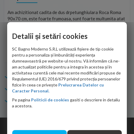
t
Am achizitionat cadita de dus drpetunghiulara Roca Roma
Foa
90x70 cm, este foarte frumoasa, sunt foarte multumita atat
pe 
de personalul firmei dvs. cu care am colaborat in obtinerea
ace
infiormatiilor solicitate cat si de firma de curierat care a
Detalii și setări cookies
Cri
adus coletul in siguranta.Numai bine, va doresc!
SC Bagno Moderno S.R.L utilizează fișiere de tip cookie
Sofrone Viviana -
28.07.2026
pentru a personaliza și îmbunătăți experiența
dumneavoastră pe website-ul nostru. Vă informăm că ne-
am actualizat politicile pentru a integra în acestea și în
activitatea curentă cele mai recente modificări propuse de
Info Bagno
Regulamentul (UE) 2016/679 privind protecția persoanelor
fizice în ceea ce privește
Prelucrarea Datelor cu
Cumparaturi
Caracter Personal.
Pe pagina
Politicii de cookies
gasiti o descriere in detaliu
Suport clienti
a acestora.
Copyright © 2026 Bagno.ro All right reserved. Powered by
Expert Online