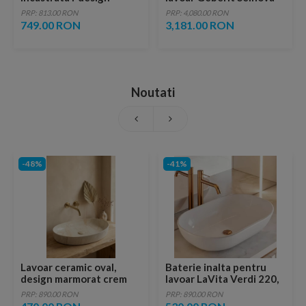
Ardesia negru-rose gold
Square maro
PRP: 813.00 RON
PRP: 4,080.00 RON
cu set de dus igienic
100x50xH65 cm
749.00 RON
3,181.00 RON
Noutati
-48%
-41%
Lavoar ceramic oval,
Baterie inalta pentru
design marmorat crem
lavoar LaVita Verdi 220,
lucios cu vene aurii,
fara ventil, brushed
PRP: 890.00 RON
PRP: 890.00 RON
ventil inclus
copper