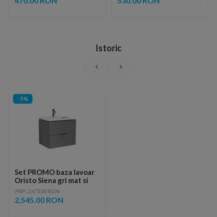
470.00 RON
530.00 RON
Istoric
-5%
Set PROMO baza lavoar
Oristo Siena gri mat si
lavoar Beryl 60x50xH45
PRP: 2,675.00 RON
cm
2,545.00 RON