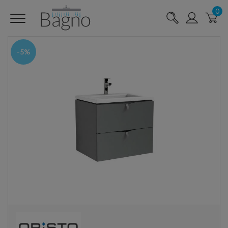
0
-5%