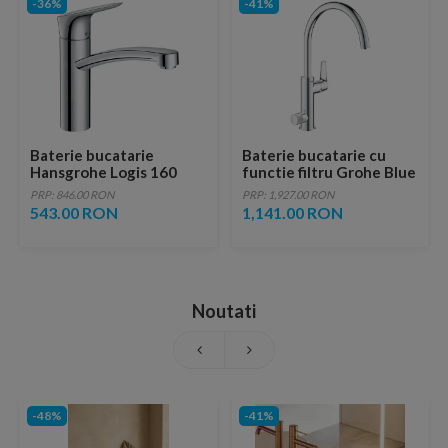
-36%
-41%
Baterie bucatarie
Baterie bucatarie cu
Hansgrohe Logis 160
functie filtru Grohe Blue
crom lucios
Pure Baucurve crom
PRP: 846.00 RON
PRP: 1,927.00 RON
monocomanda
lucios
543.00 RON
1,141.00 RON
Noutati
-48%
-41%