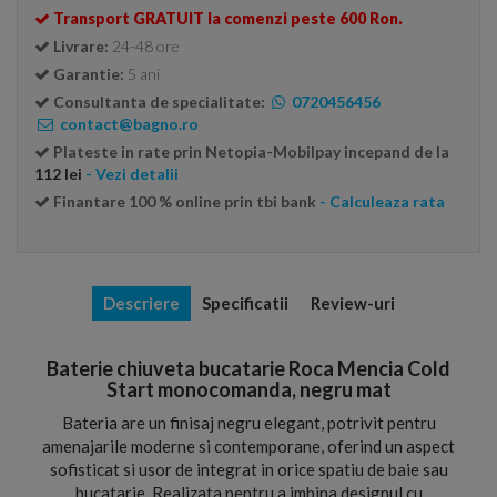
Transport GRATUIT la comenzi peste 600 Ron.
Livrare:
24-48 ore
Garantie:
5 ani
Consultanta de specialitate:
0720456456
contact@bagno.ro
Plateste in rate prin Netopia-Mobilpay incepand de la
112 lei
- Vezi detalii
Finantare 100 % online prin tbi bank
- Calculeaza rata
Descriere
Specificatii
Review-uri
Baterie chiuveta bucatarie Roca Mencia Cold
Start monocomanda, negru mat
Bateria are un finisaj negru elegant, potrivit pentru
amenajarile moderne si contemporane, oferind un aspect
sofisticat si usor de integrat in orice spatiu de baie sau
bucatarie. Realizata pentru a imbina designul cu