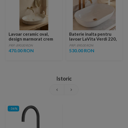
Lavoar ceramic oval,
Baterie inalta pentru
design marmorat crem
lavoar LaVita Verdi 220,
lucios cu vene aurii,
fara ventil, brushed
PRP: 890.00 RON
PRP: 890.00 RON
ventil inclus
copper
470.00 RON
530.00 RON
Istoric
-36%