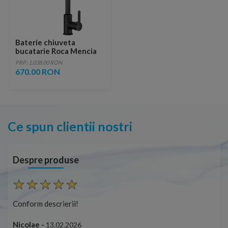
Baterie chiuveta
bucatarie Roca Mencia
Cold Start
PRP: 1,038.00 RON
monocomanda, negru
670.00 RON
mat
Ce spun clientii nostri
Despre produse
Conform descrierii!
Con
Nicolae -
Nic
13.02.2026