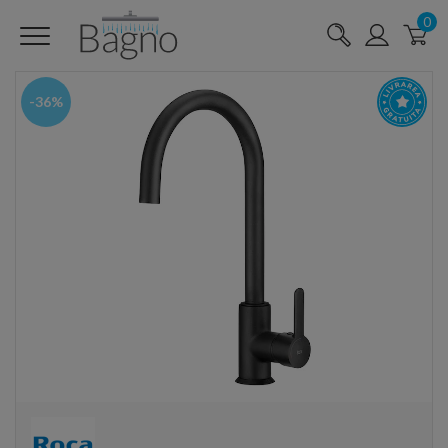
0
-36%