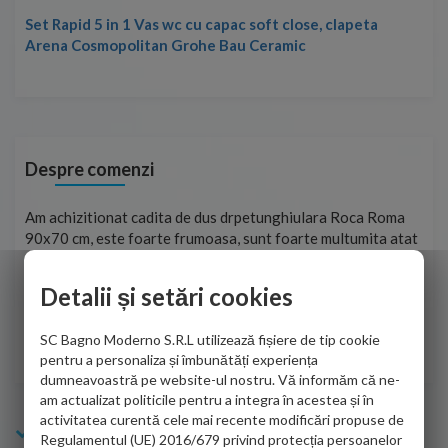
Set Rapid 5 in 1 Vas wc cu capac soft close, clapeta
Arena Cosmopolitan Grohe Bau Ceramic
Despre comenzi
t
Am achizitionat cadita de dus drpetunghiulara Roca Roma
Foa
90x70 cm, este foarte frumoasa, sunt foarte multumita atat
pe 
de personalul firmei dvs. cu care am colaborat in obtinerea
ace
infiormatiilor solicitate cat si de firma de curierat care a
Detalii și setări cookies
Cri
adus coletul in siguranta.Numai bine, va doresc!
SC Bagno Moderno S.R.L utilizează fișiere de tip cookie
Sofrone Viviana -
28.07.2026
pentru a personaliza și îmbunătăți experiența
dumneavoastră pe website-ul nostru. Vă informăm că ne-
am actualizat politicile pentru a integra în acestea și în
activitatea curentă cele mai recente modificări propuse de
Info Bagno
Regulamentul (UE) 2016/679 privind protecția persoanelor