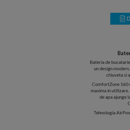
D
Bate
Bateria de bucatarie
un design modern. 
chiuveta si 
ComfortZone 160 ofe
maxima in utilizare.
de apa ajunge la
C
Tehnologia AirPowe