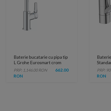
Baterie bucatarie cu pipa tip
Baterie
L Grohe Eurosmart crom
Standar
lucios
crom l
662.00
PRP: 1,146.00 RON
PRP: 9
RON
RON