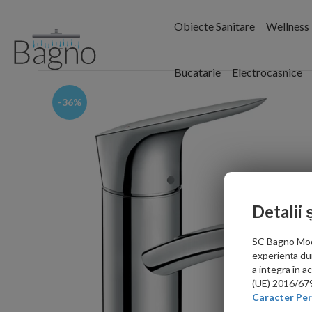
Obiecte Sanitare
Wellness
Bucatarie
Electrocasnice
-36%
Detalii 
SC Bagno Moder
experiența du
a integra în 
(UE) 2016/679 
Caracter Per