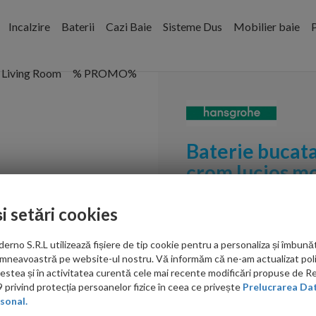
Incalzire
Baterii
Cazi Baie
Sisteme Dus
Mobilier baie
P
Living Room
% PROMO%
Baterie bucat
crom lucios 
Cod:
71832000
și setări cookies
PRP: 846.00 RON
no S.R.L utilizează fișiere de tip cookie pentru a personaliza și îmbunăt
543.00 RON
mneavoastră pe website-ul nostru. Vă informăm că ne-am actualizat poli
acestea și în activitatea curentă cele mai recente modificări propuse de 
Ati gasit in alta p
privind protecția persoanelor fizice în ceea ce privește
Prelucrarea Dat
sonal.