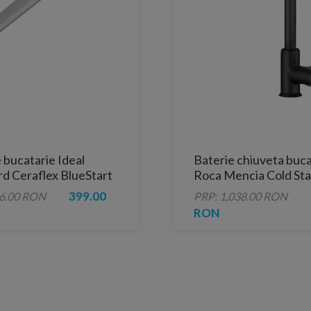
 bucatarie Ideal
Baterie chiuveta buca
d Ceraflex BlueStart
Roca Mencia Cold Sta
ucios monocomanda
monocomanda, negru
399.00
06.00 RON
PRP: 1,038.00 RON
RON