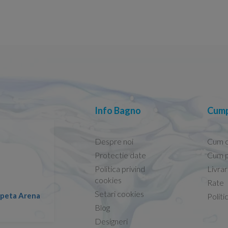
Info Bagno
Cump
Despre noi
Cum 
Protectie date
Cum p
Politica privind
Livra
Conform descrierii!
cookies
Rate
Setari cookies
lapeta Arena
Nicolae -
Politi
13.02.2026
Blog
Designeri