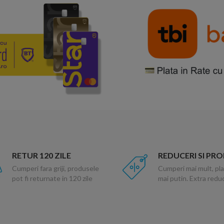
RETUR 120 ZILE
REDUCERI SI PR
Cumperi fara griji, produsele
Cumperi mai mult, pla
pot fi returnate in 120 zile
mai putin. Extra red