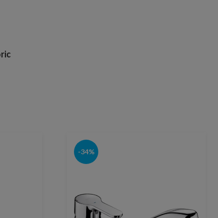
ric
-34%