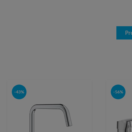
Pr
-43%
-56%