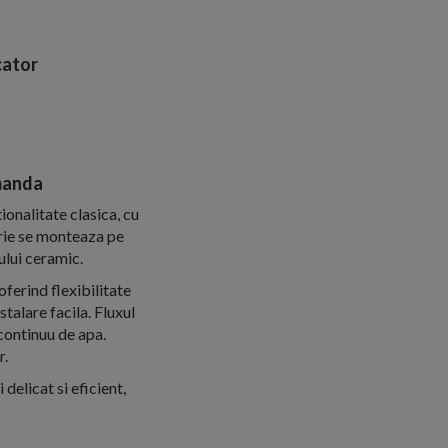
ator
manda
onalitate clasica, cu
erie se monteaza pe
ului ceramic.
ferind flexibilitate
talare facila. Fluxul
 continuu de apa.
r.
elicat si eficient,