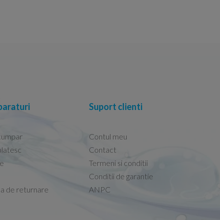
araturi
Suport clienti
cumpar
Contul meu
latesc
Contact
re
Termeni si conditii
Capacele Grohe sunt de bună calitate și se i
Conditii de garantie
Marius -
Capac WC Grohe Bau Cer
ca de returnare
ANPC
08.02.2026