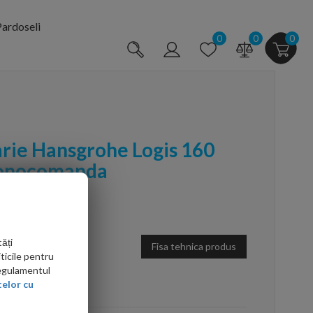
ardoseli
0
0
0
arie Hansgrohe Logis 160
monocomanda
ăți
Fisa tehnica produs
ticile pentru
Regulamentul
arte mai ieftin?
elor cu