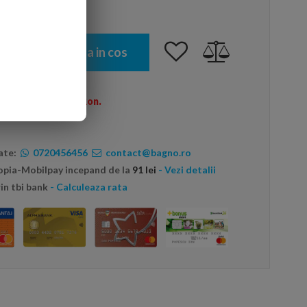
Adauga in cos
omenzi peste 600 Ron.
ate:
0720456456
contact@bagno.ro
topia-Mobilpay incepand de la
91 lei
- Vezi detalii
in tbi bank
- Calculeaza rata