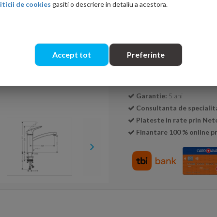
iticii de cookies
gasiti o descriere in detaliu a acestora.
Cantitate:
Accept tot
Preferinte
Transport GRATUIT la c
Livrare:
24-48 ore
Garantie:
5 ani
Consultanta de specialit
Plateste in rate prin Ne
Finantare 100 % online pr