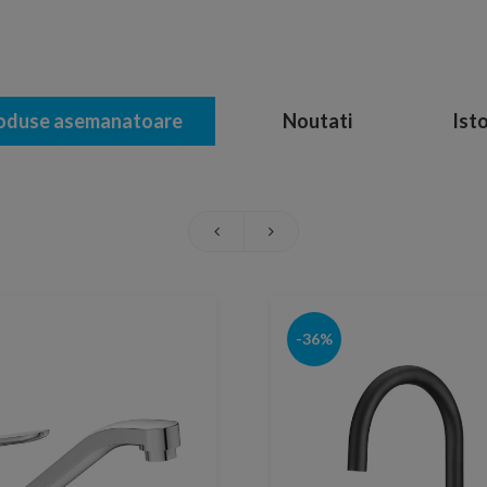
oduse asemanatoare
Noutati
Isto
-36%