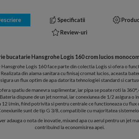
escriere
Specificatii
Produc
Review-uri
rie bucatarie Hansgrohe Logis 160 crom lucios monoco
 Hansgrohe Logis 160 face parte din colectia Logis si ofera o functi
Realizata din alama sanitara cu finisaj cromat lucios, aceasta bat
asigura un flux optim de apa datorita tehnologiei standard si cartus
ra spatiu de manevra suplimentar, iar pipa se poate roti la 360°, o
 Bateria dispune de un jet normal, iar conexiunea de 1/2 asigura o ins
 12 l/min, fiind potrivita si pentru centrale ce functioneaza cu flux
onexiunile sunt de tip G 3/8, compatibile cu majoritatea sistemelo
r adauga o nota de inovatie, mixand apa cu aerul pentru un jet mai d
contribuind la economisirea apei.