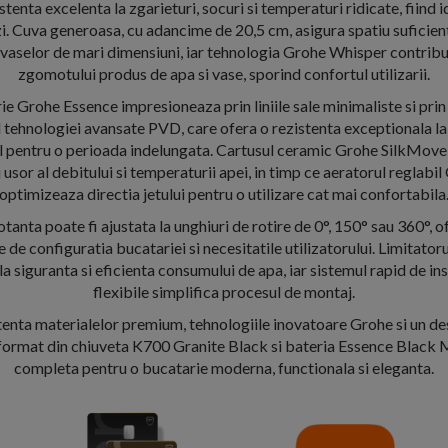
stenta excelenta la zgarieturi, socuri si temperaturi ridicate, fiind i
 zi. Cuva generoasa, cu adancime de 20,5 cm, asigura spatiu suficien
 vaselor de mari dimensiuni, iar tehnologia Grohe Whisper contribu
zgomotului produs de apa si vase, sporind confortul utilizarii.
e Grohe Essence impresioneaza prin liniile sale minimaliste si prin
l tehnologiei avansate PVD, care ofera o rezistenta exceptionala la
l pentru o perioada indelungata. Cartusul ceramic Grohe SilkMov
i usor al debitului si temperaturii apei, in timp ce aeratorul regla
optimizeaza directia jetului pentru o utilizare cat mai confortabila
tanta poate fi ajustata la unghiuri de rotire de 0°, 150° sau 360°, of
 de configuratia bucatariei si necesitatile utilizatorului. Limitato
la siguranta si eficienta consumului de apa, iar sistemul rapid de ins
flexibile simplifica procesul de montaj.
enta materialelor premium, tehnologiile inovatoare Grohe si un d
 format din chiuveta K700 Granite Black si bateria Essence Black M
completa pentru o bucatarie moderna, functionala si eleganta.