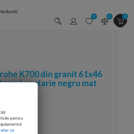
ardoseli
0
0
0
Grohe K700 din granit 61x46
terie bucatarie negru mat
 pipa pivotanta
505KF0
ăți
ticile pentru
Regulamentul
elor cu