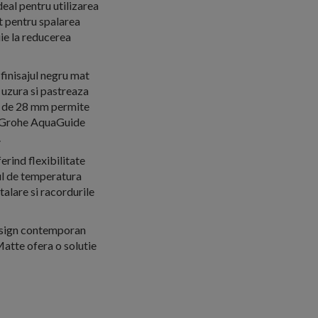
deal pentru utilizarea
t pentru spalarea
ie la reducerea
 finisajul negru mat
 uzura si pastreaza
e de 28 mm permite
bil Grohe AquaGuide
.
erind flexibilitate
rul de temperatura
talare si racordurile
esign contemporan
atte ofera o solutie