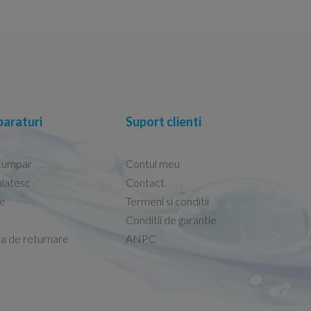
araturi
Suport clienti
cumpar
Contul meu
latesc
Contact
re
Termeni si conditii
Capacele Grohe sunt de bună calitate și se i
Conditii de garantie
Marius -
Capac WC Grohe Bau Cer
ca de returnare
ANPC
08.02.2026