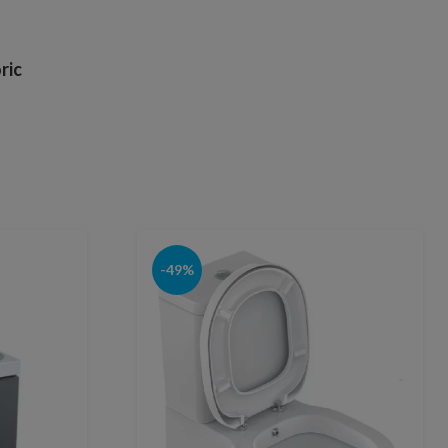
ric
-49%