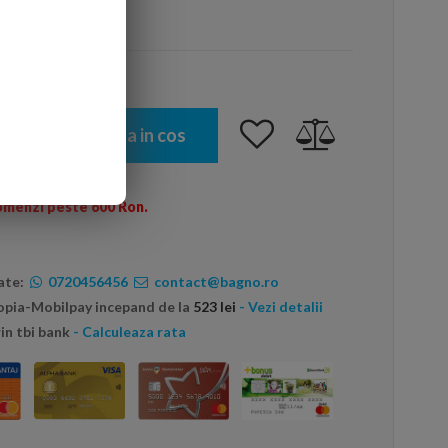
arte mai ieftin?
Adauga in cos
omenzi peste 600 Ron.
ate:
0720456456
contact@bagno.ro
topia-Mobilpay incepand de la
523 lei
- Vezi detalii
in tbi bank
- Calculeaza rata