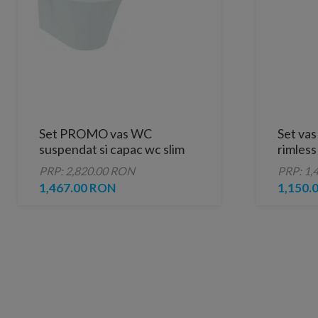
Set PROMO vas WC
Set vas
suspendat si capac wc slim
rimless
soft-close Ideal Standard
soft-c
PRP: 2,820.00 RON
PRP: 1,
Connect Air
1,467.00 RON
1,150.