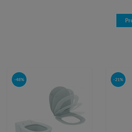
Pr
-48%
-21%