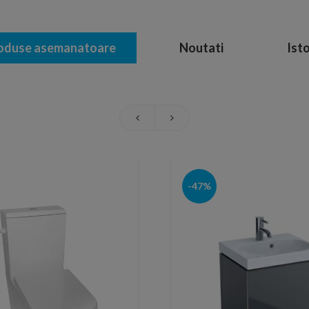
oduse asemanatoare
Noutati
Isto
-47%