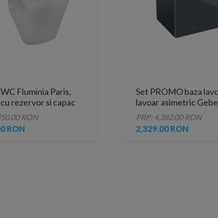
 WC Fluminia Paris,
Set PROMO baza lavoa
 cu rezervor si capac
lavoar asimetric Gebe
lose 66.5x38xH84 cm.
Acanto 45x38xH71cm
450.00 RON
PRP: 4,382.00 RON
00 RON
2,329.00 RON