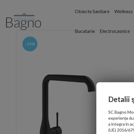
Obiecte Sanitare
Wellness
Bucatarie
Electrocasnice
-19%
Detalii 
SC Bagno Moder
experiența du
a integra în 
(UE) 2016/679 