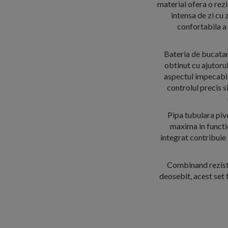
material ofera o rezi
intensa de zi cu
confortabila a
Bateria de bucatari
obtinut cu ajutoru
aspectul impecabi
controlul precis s
Pipa tubulara pivo
maxima in functie
integrat contribuie 
Combinand rezist
deosebit, acest set