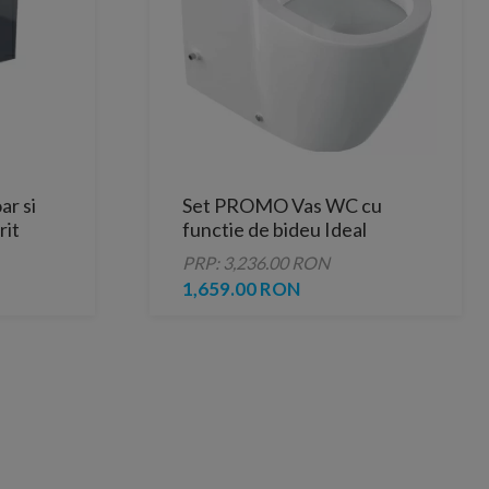
r si
Set PROMO Vas WC cu
rit
functie de bideu Ideal
 lava
Standard Connect 66x36 cm
PRP: 3,236.00 RON
cu rezervor, capac inchidere
1,659.00 RON
lenta si baterie