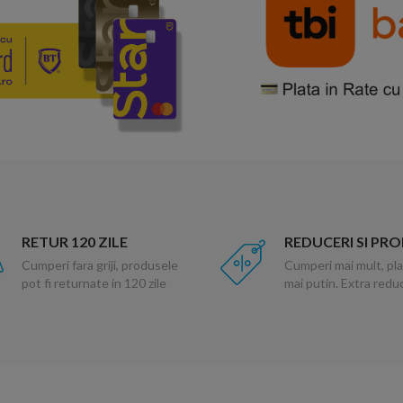
RETUR 120 ZILE
REDUCERI SI PR
Cumperi fara griji, produsele
Cumperi mai mult, pla
pot fi returnate in 120 zile
mai putin. Extra red