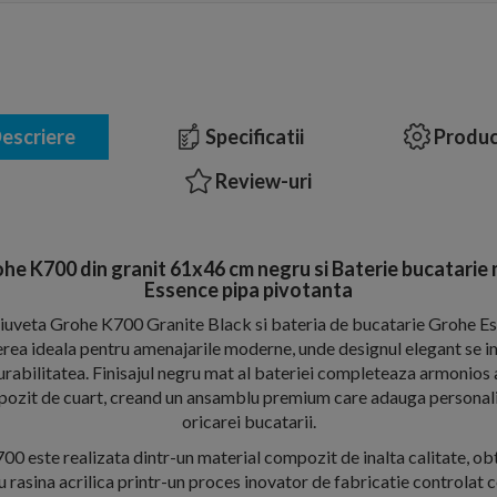
escriere
Specificatii
Produc
Review-uri
ohe K700 din granit 61x46 cm negru si Baterie bucatarie
Essence pipa pivotanta
hiuveta Grohe K700 Granite Black si bateria de bucatarie Grohe 
erea ideala pentru amenajarile moderne, unde designul elegant se i
durabilitatea. Finisajul negru mat al bateriei completeaza armonios a
pozit de cuart, creand un ansamblu premium care adauga personali
oricarei bucatarii.
0 este realizata dintr-un material compozit de inalta calitate, ob
 rasina acrilica printr-un proces inovator de fabricatie controlat