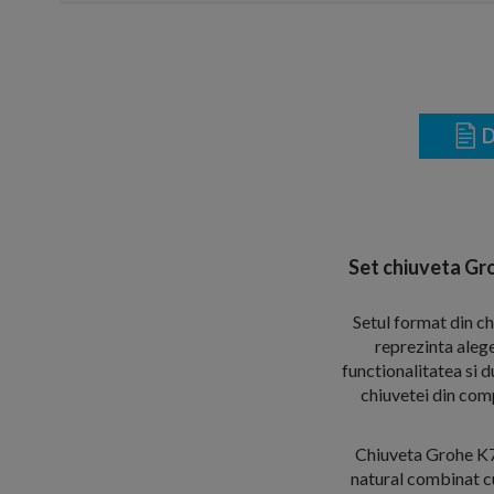
D
Set chiuveta Gr
Setul format din c
reprezinta aleg
functionalitatea si 
chiuvetei din com
Chiuveta Grohe K70
natural combinat cu