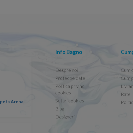
Info Bagno
Cump
Despre noi
Cum 
Protectie date
Cum p
Politica privind
Livra
Conform descrierii!
cookies
Rate
Setari cookies
lapeta Arena
Nicolae -
Politi
13.02.2026
Blog
Designeri