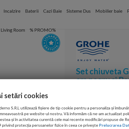
Incalzire
Baterii
Cazi Baie
Sisteme Dus
Mobilier baie
P
Living Room
% PROMO%
Set chiuveta 
cm negru si Ba
Grohe Essence
și setări cookies
Cod:
31655AP0-G
Coduri set:
31655AP0,30
no S.R.L utilizează fișiere de tip cookie pentru a personaliza și îmbunăt
mneavoastră pe website-ul nostru. Vă informăm că ne-am actualizat poli
PRP: 3,833.00 RON
acestea și în activitatea curentă cele mai recente modificări propuse de 
3,140.00 RON
privind protecția persoanelor fizice în ceea ce privește
Prelucrarea Dat