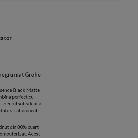
ator
 negru mat Grohe
Essence Black Matte
mbina perfect cu
spectul sofisticat al
tate si rafinament
tinut din 80% cuart
 computerizat. Acest