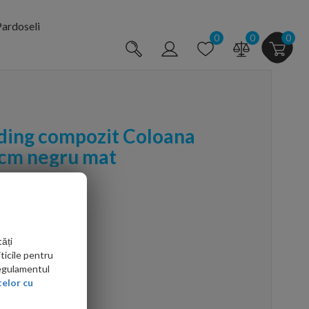
ardoseli
0
0
0
ding compozit Coloana
 cm negru mat
ăți
ticile pentru
Regulamentul
elor cu