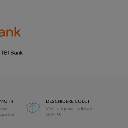
OMOTII
DESCHIDERE COLET
testi
Verificare produs la livrare
ucere 5 %
GRATUIT