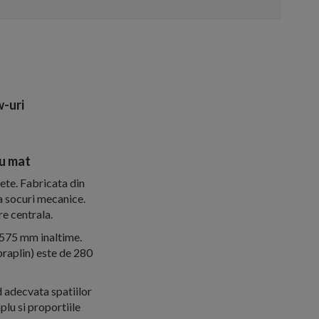
-uri
u mat
ete. Fabricata din
la socuri mecanice.
re centrala.
 575 mm inaltime.
praplin) este de 280
d adecvata spatiilor
lu si proportiile