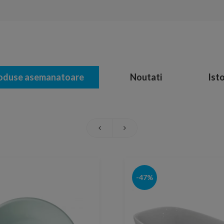
oduse asemanatoare
Noutati
Isto
-47%