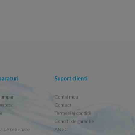
araturi
Suport clienti
cumpar
Contul meu
latesc
Contact
re
Termeni si conditii
Capacele Grohe sunt de bună calitate și se i
Conditii de garantie
Marius -
Capac WC Grohe Bau Cer
ca de returnare
ANPC
08.02.2026