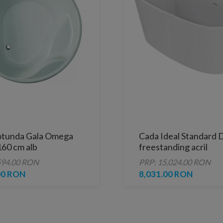
otunda Gala Omega
Cada Ideal Standard 
160 cm alb
freestanding acril
180x80xH61 cm
594.00 RON
PRP: 15,024.00 RON
00 RON
8,031.00 RON