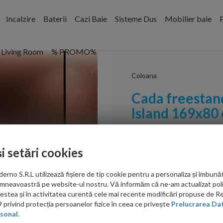
Incalzire
Baterii
Cazi Baie
Sisteme Dus
Mobilier baie
P
Living Room
% PROMO%
Coloana
Cada freestan
Island 169x80
Cod:
2100000024377
și setări cookies
PRP: 13,919.00 RON
no S.R.L utilizează fișiere de tip cookie pentru a personaliza și îmbunăt
12,160.00
mneavoastră pe website-ul nostru. Vă informăm că ne-am actualizat poli
acestea și în activitatea curentă cele mai recente modificări propuse de 
RON
privind protecția persoanelor fizice în ceea ce privește
Prelucrarea Dat
Produsul beneficiaza
sonal.
de extrareducere in