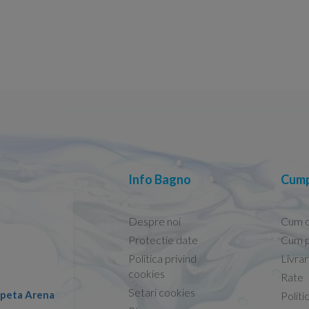
Info Bagno
Cump
Despre noi
Cum 
Protectie date
Cum p
Politica privind
Livra
Conform descrierii!
cookies
Rate
Setari cookies
lapeta Arena
Nicolae -
Politi
13.02.2026