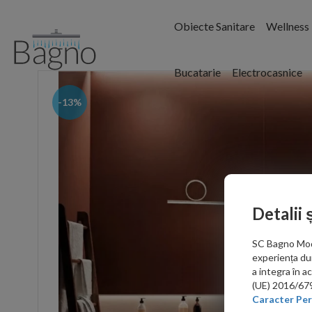
Obiecte Sanitare
Wellness
Bucatarie
Electrocasnice
-13%
Detalii 
SC Bagno Moder
experiența du
a integra în 
(UE) 2016/679 
Caracter Per