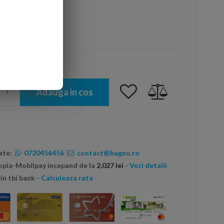
arte mai ieftin?
Adauga in cos
ate:
0720456456
contact@bagno.ro
topia-Mobilpay incepand de la
2,027 lei
- Vezi detalii
in tbi bank
- Calculeaza rata