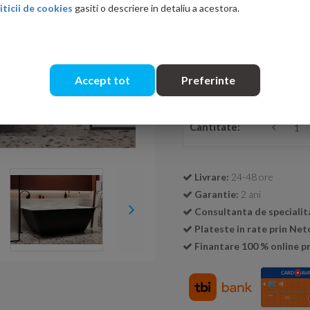
iticii de cookies
gasiti o descriere in detaliu a acestora.
cos.
Ati gasit in alta p
Accept tot
Preferinte
Cantitate:
Livrare:
24-48 ore
Garantie:
2 ani
Consultanta de specialit
Plateste in rate prin Ne
Finantare 100 % online pr