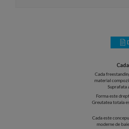
D
Cada
Cada freestanding
material compozit 
Suprafata a
Forma este drept
Greutatea totala es
Cada este conceputa
moderne de baie 