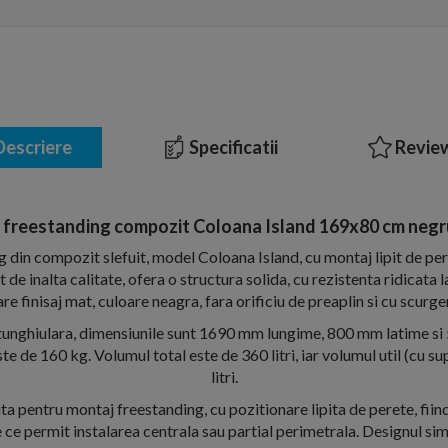
escriere
Specificatii
Review
 freestanding compozit Coloana Island 169x80 cm negr
 din compozit slefuit, model Coloana Island, cu montaj lipit de per
de inalta calitate, ofera o structura solida, cu rezistenta ridicata 
re finisaj mat, culoare neagra, fara orificiu de preaplin si cu scurge
unghiulara, dimensiunile sunt 1690 mm lungime, 800 mm latime si
te de 160 kg. Volumul total este de 360 litri, iar volumul util (cu su
litri.
 pentru montaj freestanding, cu pozitionare lipita de perete, fiin
ce permit instalarea centrala sau partial perimetrala. Designul simp