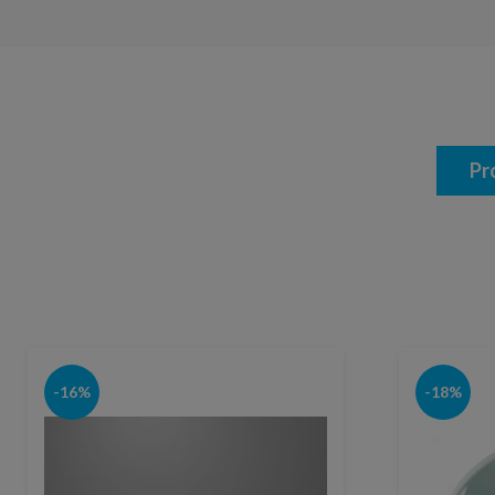
Pr
-16%
-18%