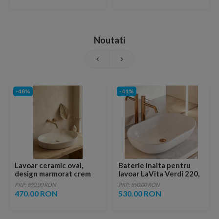
Noutati
-48%
-41%
Lavoar ceramic oval,
Baterie inalta pentru
design marmorat crem
lavoar LaVita Verdi 220,
lucios cu vene aurii,
fara ventil, brushed
PRP: 890.00 RON
PRP: 890.00 RON
ventil inclus
copper
470.00 RON
530.00 RON