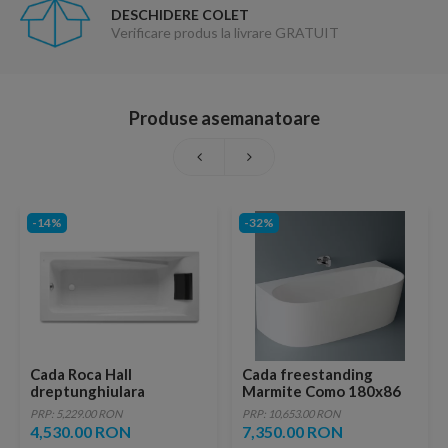
DESCHIDERE COLET
Verificare produs la livrare GRATUIT
Produse asemanatoare
-14%
-32%
Cada Roca Hall
Cada freestanding
dreptunghiulara
Marmite Como 180x86
170x75xH42 cm
cm din compozit alb
PRP: 5,229.00 RON
PRP: 10,653.00 RON
4,530.00 RON
7,350.00 RON