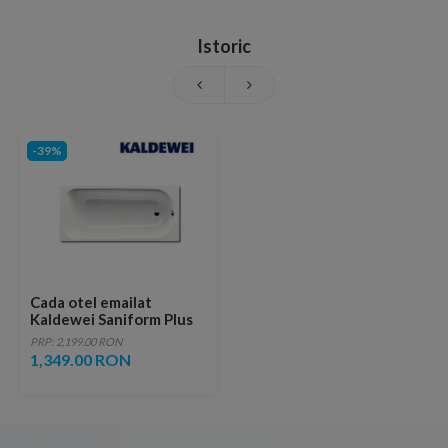
Istoric
-39%
Cada otel emailat
Kaldewei Saniform Plus
170x70xH41 cm
PRP: 2,199.00 RON
1,349.00 RON