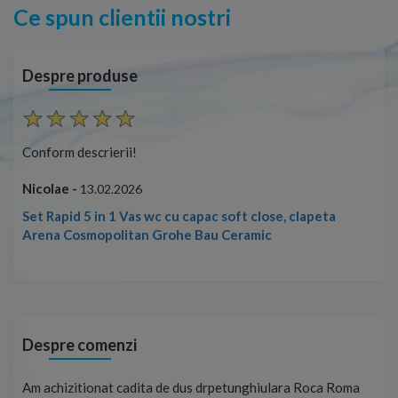
Ce spun clientii nostri
Despre produse
Conform descrierii!
Con
Nicolae -
Nic
13.02.2026
Set Rapid 5 in 1 Vas wc cu capac soft close, clapeta
Arena Cosmopolitan Grohe Bau Ceramic
Despre comenzi
t
Am achizitionat cadita de dus drpetunghiulara Roca Roma
Foa