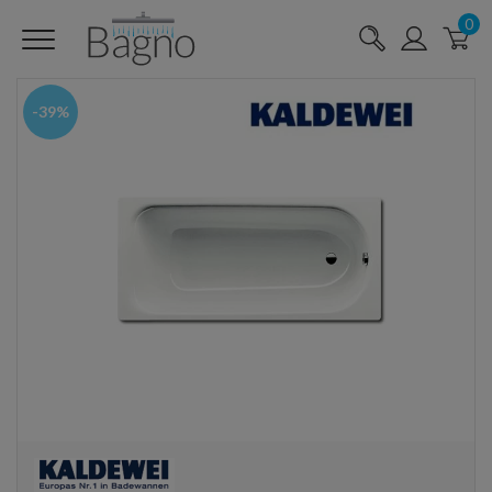
0
-39%