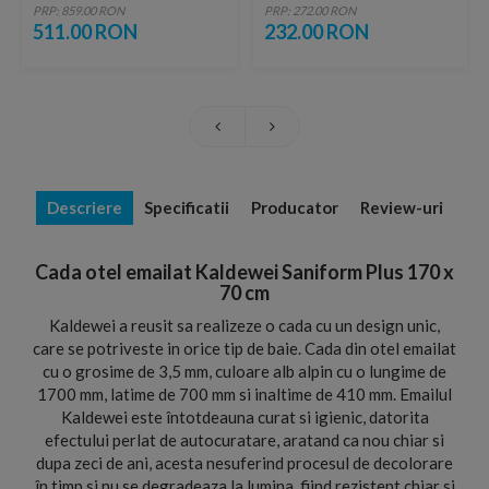
PRP: 859.00 RON
PRP: 272.00 RON
511.00 RON
232.00 RON
Descriere
Specificatii
Producator
Review-uri
Cada otel emailat Kaldewei Saniform Plus 170 x
70 cm
Kaldewei a reusit sa realizeze o cada cu un design unic,
care se potriveste in orice tip de baie. Cada din otel emailat
cu o grosime de 3,5 mm, culoare alb alpin cu o lungime de
1700 mm, latime de 700 mm si inaltime de 410 mm. Emailul
Kaldewei este întotdeauna curat si igienic, datorita
efectului perlat de autocuratare, aratand ca nou chiar si
dupa zeci de ani, acesta nesuferind procesul de decolorare
în timp si nu se degradeaza la lumina, fiind rezistent chiar si