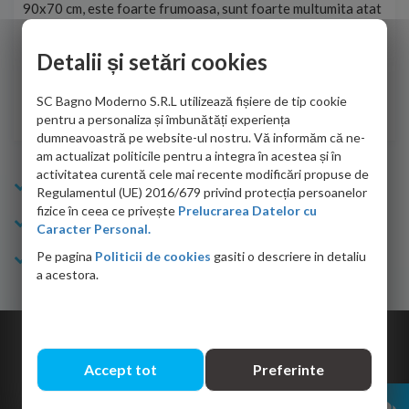
90x70 cm, este foarte frumoasa, sunt foarte multumita atat
pe 
de personalul firmei dvs. cu care am colaborat in obtinerea
ace
infiormatiilor solicitate cat si de firma de curierat care a
Detalii și setări cookies
Cri
adus coletul in siguranta.Numai bine, va doresc!
SC Bagno Moderno S.R.L utilizează fișiere de tip cookie
Sofrone Viviana -
28.07.2026
pentru a personaliza și îmbunătăți experiența
dumneavoastră pe website-ul nostru. Vă informăm că ne-
am actualizat politicile pentru a integra în acestea și în
activitatea curentă cele mai recente modificări propuse de
Info Bagno
Regulamentul (UE) 2016/679 privind protecția persoanelor
fizice în ceea ce privește
Prelucrarea Datelor cu
Cumparaturi
Caracter Personal.
Pe pagina
Politicii de cookies
gasiti o descriere in detaliu
Suport clienti
a acestora.
Copyright © 2026 Bagno.ro All right reserved. Powered by
Expert Online
Accept tot
Preferinte