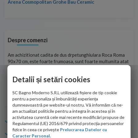
Arena Cosmopolitan Grohe Bau Ceramic
Despre comenzi
t
Am achizitionat cadita de dus drpetunghiulara Roca Roma
Foa
90x70 cm, este foarte frumoasa, sunt foarte multumita atat
pe 
de personalul firmei dvs. cu care am colaborat in obtinerea
ace
infiormatiilor solicitate cat si de firma de curierat care a
Detalii și setări cookies
Cri
adus coletul in siguranta.Numai bine, va doresc!
SC Bagno Moderno S.R.L utilizează fișiere de tip cookie
Sofrone Viviana -
28.07.2026
pentru a personaliza și îmbunătăți experiența
dumneavoastră pe website-ul nostru. Vă informăm că ne-
am actualizat politicile pentru a integra în acestea și în
activitatea curentă cele mai recente modificări propuse de
Info Bagno
Regulamentul (UE) 2016/679 privind protecția persoanelor
fizice în ceea ce privește
Prelucrarea Datelor cu
Cumparaturi
Caracter Personal.