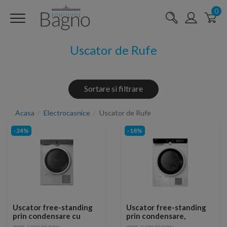
0
Uscator de Rufe
Sortare si filtrare
Acasa
Electrocasnice
Uscator de Rufe
-24%
-18%
Uscator free-standing
Uscator free-standing
prin condensare cu
prin condensare,
pompa de caldura,
Capacitate de uscare: 8