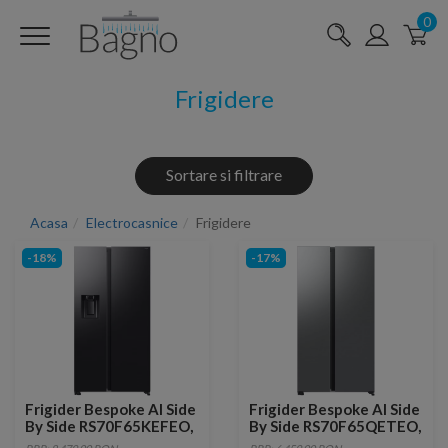
0
Frigidere
Sortare si filtrare
Acasa
Electrocasnice
Frigidere
-18%
-17%
Frigider Bespoke AI Side
Frigider Bespoke AI Side
By Side RS70F65KEFEO,
By Side RS70F65QETEO,
640L, Clasa E, AI Energy,
659L, Clasa E, AI Energy,