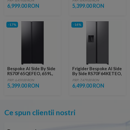
PRP: 8,479.00 RON
PRP: 6,459.00 RON
All Around & Metal
All Around & Metal
6,999.00 RON
5,399.00 RON
Cooling
Cooling
-17%
-14%
Bespoke AI Side By Side
Frigider Bespoke AI Side
RS70F65QEFEO, 659L,
By Side RS70F64KETEO,
Clasa E, AI Energy, All
640L, Clasa E, AI Energy,
PRP: 6,459.00 RON
PRP: 7,479.00 RON
Around Cooling
All Around & Metal
5,399.00 RON
6,499.00 RON
Cooling
Ce spun clientii nostri