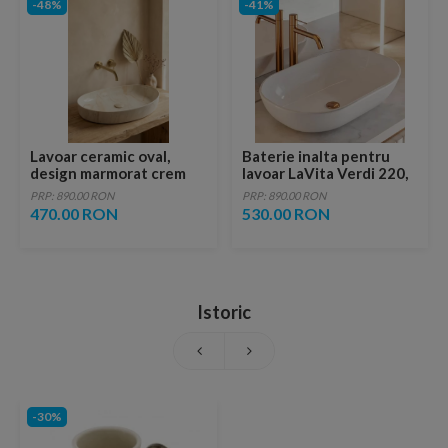
-48%
-41%
Lavoar ceramic oval,
Baterie inalta pentru
design marmorat crem
lavoar LaVita Verdi 220,
lucios cu vene aurii,
fara ventil, brushed
PRP: 890.00 RON
PRP: 890.00 RON
ventil inclus
copper
470.00 RON
530.00 RON
Istoric
-30%