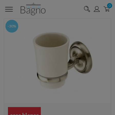
0
-30%