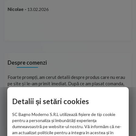
ușo
Nicolae -
13.02.2026
Mar
Cap
Despre comenzi
ma
Foarte prompți, am cerut detalii despre produs care nu erau
Sun
tat
pe site și le-am primit imediat. După ce am plasat comanda,
per
ea
aceasta a ajuns foarte repede. Mulțumesc!
Raz
Detalii și setări cookies
Cristina Opre -
10.07.2026
SC Bagno Moderno S.R.L utilizează fișiere de tip cookie
pentru a personaliza și îmbunătăți experiența
dumneavoastră pe website-ul nostru. Vă informăm că ne-
am actualizat politicile pentru a integra în acestea și în