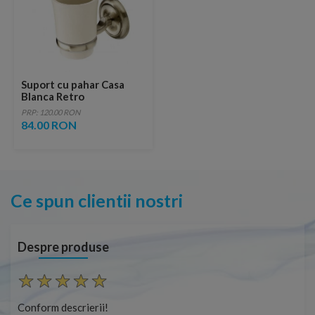
Suport cu pahar Casa
Blanca Retro
PRP: 120.00 RON
84.00 RON
Ce spun clientii nostri
Despre produse
Conform descrierii!
Cap