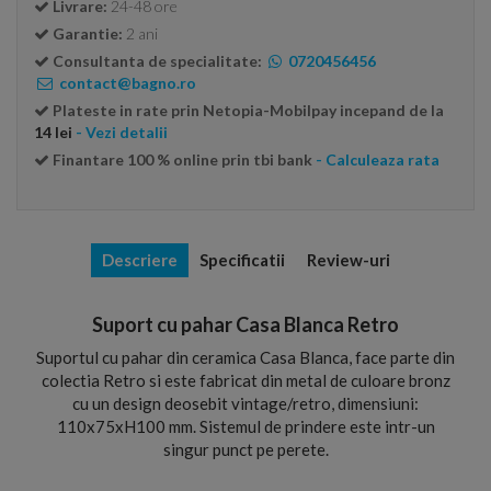
Livrare:
24-48 ore
Garantie:
2 ani
Consultanta de specialitate:
0720456456
contact@bagno.ro
Plateste in rate prin Netopia-Mobilpay incepand de la
14 lei
- Vezi detalii
Finantare 100 % online prin tbi bank
- Calculeaza rata
Descriere
Specificatii
Review-uri
Suport cu pahar Casa Blanca Retro
Suportul cu pahar din ceramica Casa Blanca, face parte din
colectia Retro si este fabricat din metal de culoare bronz
cu un design deosebit vintage/retro, dimensiuni:
110x75xH100 mm. Sistemul de prindere este intr-un
singur punct pe perete.