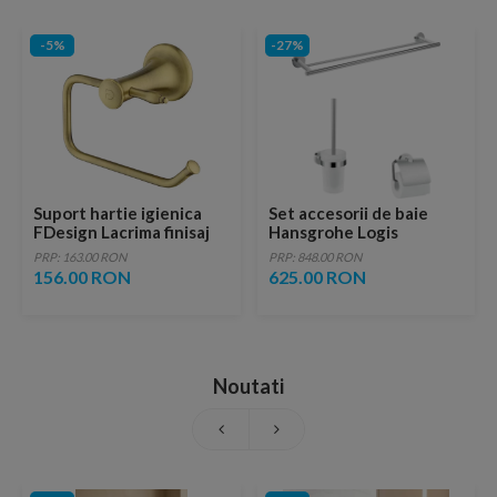
-5%
-27%
Suport hartie igienica
Set accesorii de baie
FDesign Lacrima finisaj
Hansgrohe Logis
bronz periat
Universal 3in1
PRP: 163.00 RON
PRP: 848.00 RON
156.00 RON
625.00 RON
Noutati