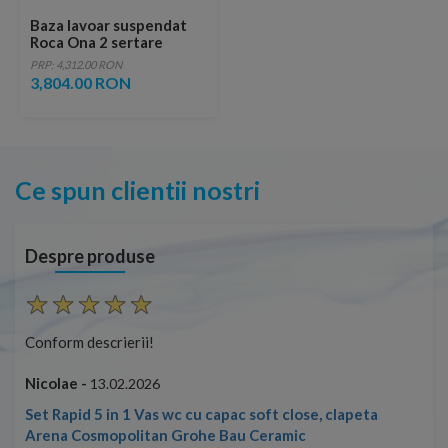
Baza lavoar suspendat
Roca Ona 2 sertare
99.4x45.7 cm ulm inchis
PRP: 4,312.00 RON
3,804.00 RON
Ce spun clientii nostri
Despre produse
Conform descrierii!
Con
Nicolae -
Nic
13.02.2026
Set Rapid 5 in 1 Vas wc cu capac soft close, clapeta
Arena Cosmopolitan Grohe Bau Ceramic