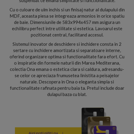
suspendat ce emana simplitate si functionalitate.
Cu o culoare de ulm inchis si un finisaj natur al dulapului din
MDF, aceasta piesa se integreaza armonios in orice spatiu
de baie. Dimensiunile de 583x994x457 mm asigura un
echilibru perfect intre utilitate si estetica. Lavoarul este
pozitionat central, facilitand accesul.
Sistemul inovator de deschidere si inchidere consta in 2
sertare cu inchidere amortizata si separatoare interne,
oferind organizare optima si functionalitate fara efort. Cu
o inspiratie din formele naturii din Marea Mediterana,
colectia Ona emana o estetica clara si caldura, adresandu-
se celor ce apreciaza frumusetea linistita a peisajelor
naturale. Descopera in Ona o eleganta simpla si
functionalitate rafinata pentru baia ta. Pretul include doar
dulapul baza cu blat.