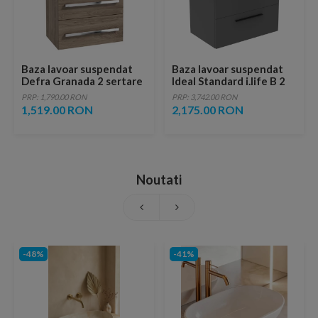
Baza lavoar suspendat
Baza lavoar suspendat
Defra Granada 2 sertare
Ideal Standard i.life B 2
59.9x39.8 cm nuc
sertare 80x50.5 cm gri
PRP: 1,790.00 RON
PRP: 3,742.00 RON
rockford natur
cuart mat
1,519.00 RON
2,175.00 RON
Noutati
-48%
-41%