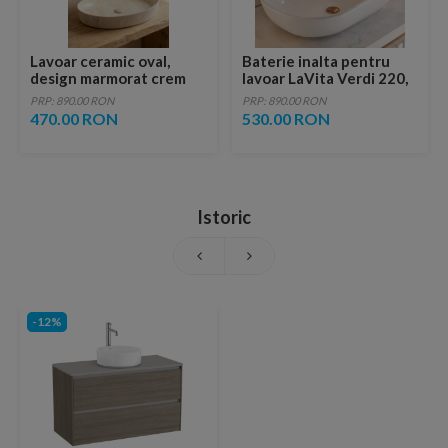
Lavoar ceramic oval,
Baterie inalta pentru
design marmorat crem
lavoar LaVita Verdi 220,
lucios cu vene aurii,
fara ventil, brushed
PRP: 890.00 RON
PRP: 890.00 RON
ventil inclus
copper
470.00 RON
530.00 RON
Istoric
-12%