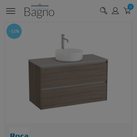
0
-12%