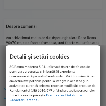
Despre comenzi
t
Am achizitionat cadita de dus drpetunghiulara Roca Roma
Foa
90x70 cm, este foarte frumoasa, sunt foarte multumita atat
pe 
de personalul firmei dvs. cu care am colaborat in obtinerea
ace
infiormatiilor solicitate cat si de firma de curierat care a
Detalii și setări cookies
Cri
adus coletul in siguranta.Numai bine, va doresc!
SC Bagno Moderno S.R.L utilizează fișiere de tip cookie
Sofrone Viviana -
28.07.2026
pentru a personaliza și îmbunătăți experiența
dumneavoastră pe website-ul nostru. Vă informăm că ne-
am actualizat politicile pentru a integra în acestea și în
activitatea curentă cele mai recente modificări propuse de
Info Bagno
Regulamentul (UE) 2016/679 privind protecția persoanelor
fizice în ceea ce privește
Prelucrarea Datelor cu
Cumparaturi
Caracter Personal.