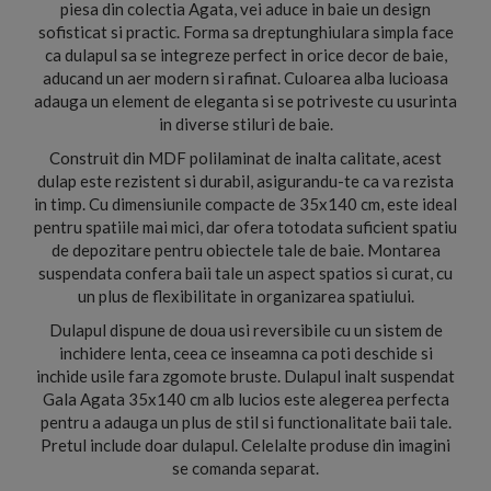
piesa din colectia Agata, vei aduce in baie un design
sofisticat si practic. Forma sa dreptunghiulara simpla face
ca dulapul sa se integreze perfect in orice decor de baie,
aducand un aer modern si rafinat. Culoarea alba lucioasa
adauga un element de eleganta si se potriveste cu usurinta
in diverse stiluri de baie.
Construit din MDF polilaminat de inalta calitate, acest
dulap este rezistent si durabil, asigurandu-te ca va rezista
in timp. Cu dimensiunile compacte de 35x140 cm, este ideal
pentru spatiile mai mici, dar ofera totodata suficient spatiu
de depozitare pentru obiectele tale de baie. Montarea
suspendata confera baii tale un aspect spatios si curat, cu
un plus de flexibilitate in organizarea spatiului.
Dulapul dispune de doua usi reversibile cu un sistem de
inchidere lenta, ceea ce inseamna ca poti deschide si
inchide usile fara zgomote bruste. Dulapul inalt suspendat
Gala Agata 35x140 cm alb lucios este alegerea perfecta
pentru a adauga un plus de stil si functionalitate baii tale.
Pretul include doar dulapul. Celelalte produse din imagini
se comanda separat.