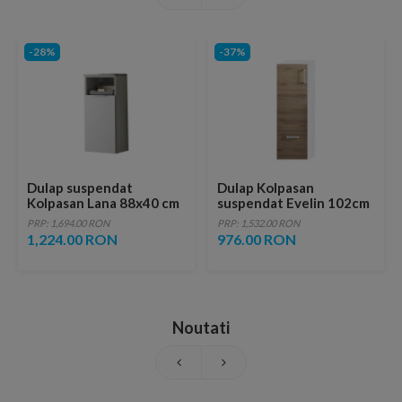
-28%
-37%
Dulap suspendat
Dulap Kolpasan
Kolpasan Lana 88x40 cm
suspendat Evelin 102cm
gri deschis
stejar
PRP: 1,694.00 RON
PRP: 1,532.00 RON
1,224.00 RON
976.00 RON
Noutati