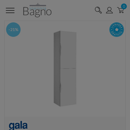
0
-21%