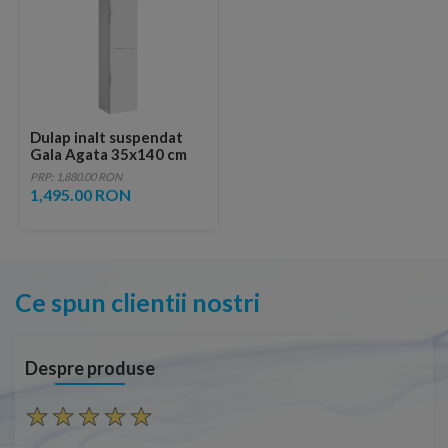
Dulap inalt suspendat
Gala Agata 35x140 cm
cm alb lucios
PRP: 1,880.00 RON
1,495.00 RON
Ce spun clientii nostri
Despre produse