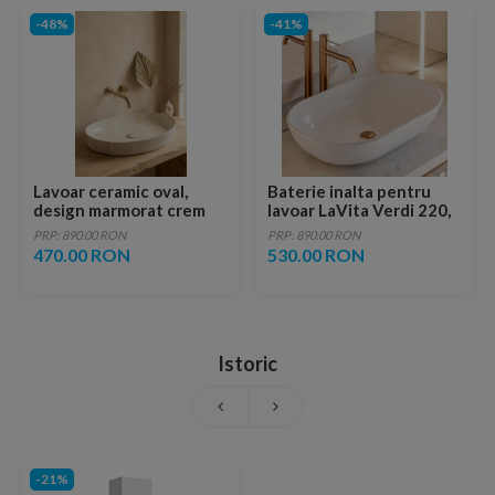
-48%
-41%
Lavoar ceramic oval,
Baterie inalta pentru
design marmorat crem
lavoar LaVita Verdi 220,
lucios cu vene aurii,
fara ventil, brushed
PRP: 890.00 RON
PRP: 890.00 RON
ventil inclus
copper
470.00 RON
530.00 RON
Istoric
-21%