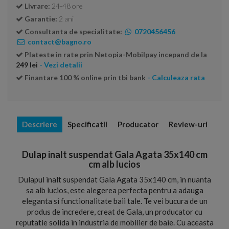
Livrare:
24-48 ore
Garantie:
2 ani
Consultanta de specialitate:
0720456456
contact@bagno.ro
Plateste in rate prin Netopia-Mobilpay incepand de la
249 lei
- Vezi detalii
Finantare 100 % online prin tbi bank
- Calculeaza rata
Descriere
Specificatii
Producator
Review-uri
Dulap inalt suspendat Gala Agata 35x140 cm
cm alb lucios
Dulapul inalt suspendat Gala Agata 35x140 cm, in nuanta
sa alb lucios, este alegerea perfecta pentru a adauga
eleganta si functionalitate baii tale. Te vei bucura de un
produs de incredere, creat de Gala, un producator cu
reputatie solida in industria de mobilier de baie. Cu aceasta