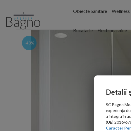
Obiecte Sanitare
Wellness
Bucatarie
Electrocasnice
-43%
Detalii 
SC Bagno Moder
experiența du
a integra în 
(UE) 2016/679 
Caracter Per