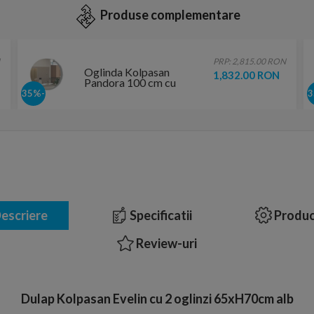
Produse complementare
PRP: 2,815.00 RON
Oglinda Kolpasan
1,832.00 RON
Pandora 100 cm cu
iluminare led
-35%
touchscreen
escriere
Specificatii
Produc
Review-uri
Dulap Kolpasan Evelin cu 2 oglinzi 65xH70cm alb