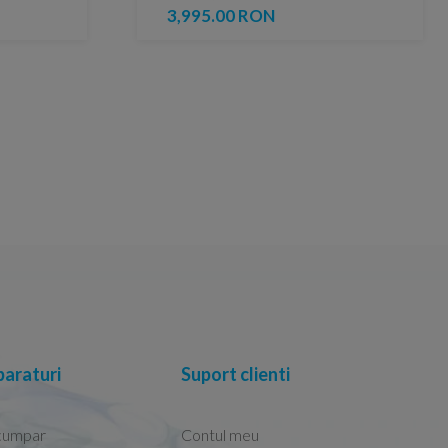
mat
3,995.00 RON
araturi
Suport clienti
cumpar
Contul meu