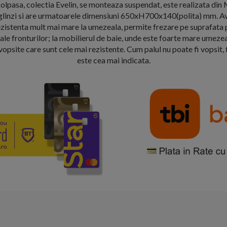
lpasa, colectia Evelin, se monteaza suspendat, este realizata din
oglinzi si are urmatoarele dimensiuni 650xH700x140(polita) mm. 
ezistenta mult mai mare la umezeala, permite frezare pe suprafata p
le fronturilor; la mobilierul de baie, unde este foarte mare umezeal
opsite care sunt cele mai rezistente. Cum palul nu poate fi vopsit
este cea mai indicata.