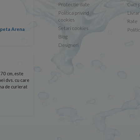
Protectie date
Cum p
Politica privind
Livra
Conform descrierii!
cookies
Rate
Setari cookies
lapeta Arena
Nicolae -
Politi
13.02.2026
Blog
Designeri
70 cm, este
Foarte prompți, am cerut detalii despre produs care nu
ei dvs. cu care
primit imediat. După ce am plasat comanda, aceasta a 
rma de curierat
Mulțumesc!
Cristina Opre -
10.07.2026