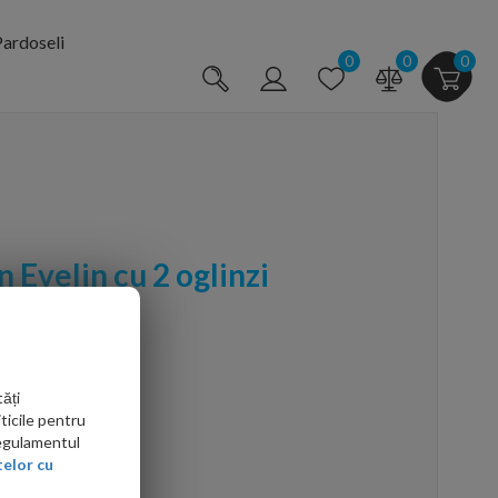
ardoseli
0
0
0
 Evelin cu 2 oglinzi
ăți
ticile pentru
Regulamentul
elor cu
arte mai ieftin?