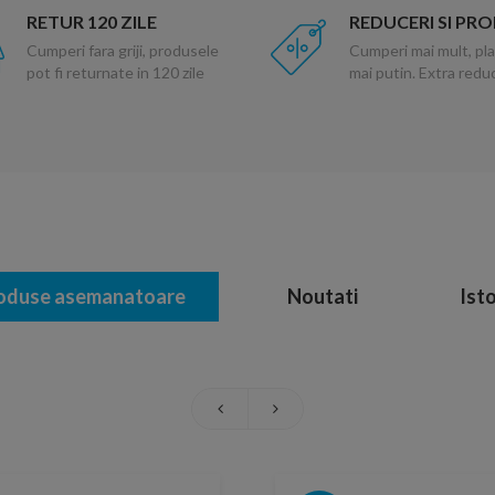
RETUR 120 ZILE
REDUCERI SI PR
Cumperi fara griji, produsele
Cumperi mai mult, pla
pot fi returnate in 120 zile
mai putin. Extra red
oduse asemanatoare
Noutati
Isto