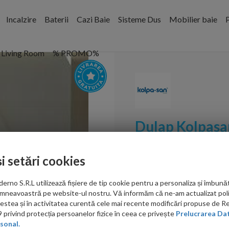
Incalzire
Baterii
Cazi Baie
Sisteme Dus
Mobilier baie
P
Living Room
% PROMO%
Dulap Kolpasan
65xH70cm alb
și setări cookies
Cod:
573960
no S.R.L utilizează fișiere de tip cookie pentru a personaliza și îmbunăt
PRP: 1,037.00 RON
mneavoastră pe website-ul nostru. Vă informăm că ne-am actualizat poli
601.00 RON
acestea și în activitatea curentă cele mai recente modificări propuse de 
privind protecția persoanelor fizice în ceea ce privește
Prelucrarea Dat
Ati gasit in alta p
sonal.