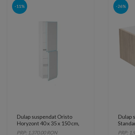
-11%
-26%
Dulap suspendat Oristo
Dulap 
Horyzont 40 x 35 x 150 cm,
Standa
usa reversibila
lemn ma
PRP: 1,370.00 RON
PRP: 1,