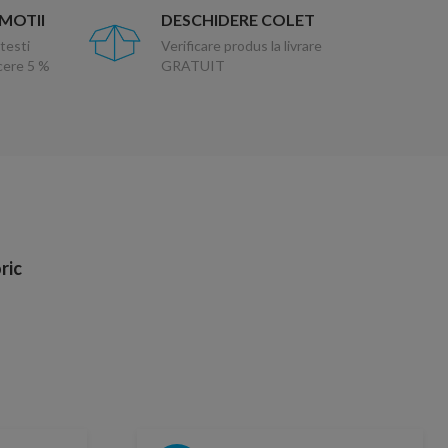
OMOTII
DESCHIDERE COLET
testi
Verificare produs la livrare
ucere 5 %
GRATUIT
ric