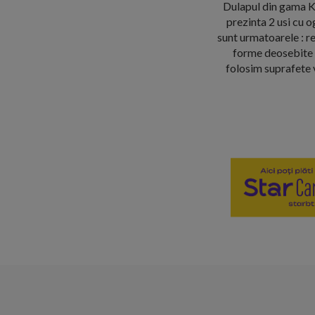
Dulapul din gama Ko
prezinta 2 usi cu 
sunt urmatoarele : r
forme deosebite a
folosim suprafete v