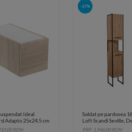
-27%
suspendat Ideal
Soldat pe pardosea 1
rd Adapto 25x24.5 cm
Loft Scandi Seville, D
ro deschis 1 sertar
Nordic
910.00 RON
PRP: 1,946.00 RON