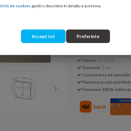
iticii de cookies
gasiti o descriere in detaliu a acestora.
Cantitate:
Accept tot
Preferinte
Transport GRATUIT la c
Livrare:
15-20 zile
Garantie:
2 ani
Consultanta de specialit
Plateste in rate prin Ne
Finantare 100 % online pr