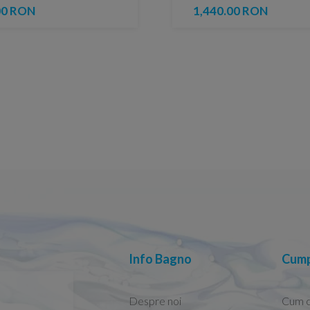
00 RON
1,440.00 RON
Info Bagno
Cump
Despre noi
Cum 