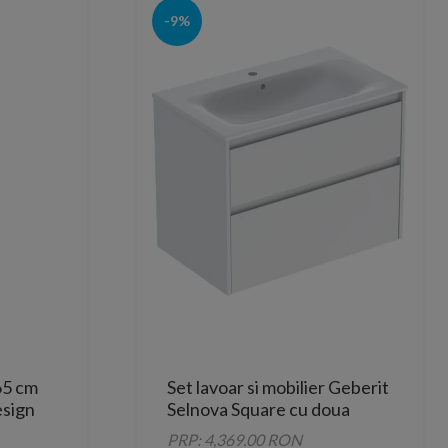
-9%
65 cm
Set lavoar si mobilier Geberit
esign
Selnova Square cu doua
sertare, 80x48x62 cm, alb
PRP: 4,369.00 RON