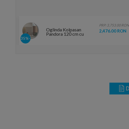
.00 RON
PRP: 3,753.00 RON
Oglinda Kolpasan
 RON
2,476.00 RON
Pandora 120 cm cu
iluminare led
-35%
touchscreen
D