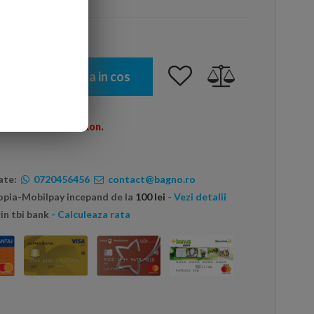
Adauga in cos
omenzi peste 600 Ron.
ate:
0720456456
contact@bagno.ro
topia-Mobilpay incepand de la
100 lei
- Vezi detalii
in tbi bank
- Calculeaza rata