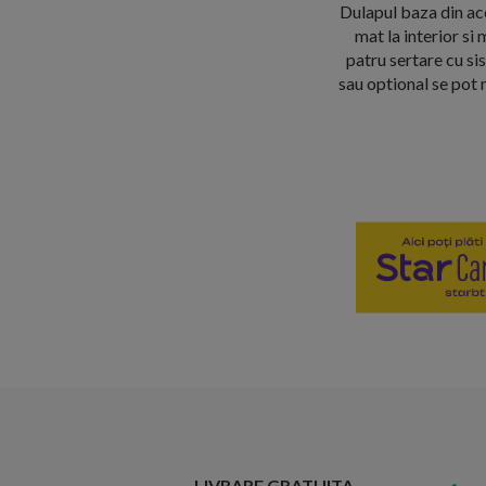
Dulapul baza din ace
mat la interior s
patru sertare cu si
sau optional se pot
LIVRARE GRATUITA