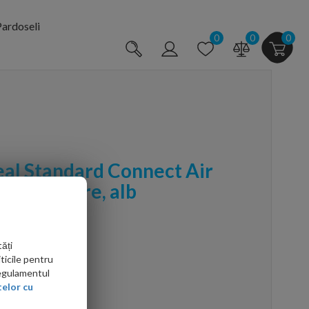
ardoseli
0
0
0
eal Standard Connect Air
, 4 sertare, alb
ăți
ticile pentru
Regulamentul
elor cu
arte mai ieftin?