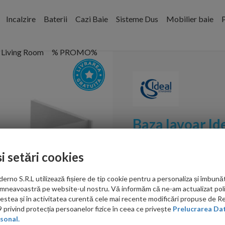
Incalzire
Baterii
Cazi Baie
Sisteme Dus
Mobilier baie
P
Living Room
% PROMO%
Baza lavoar Id
120x44xH52 cm
și setări cookies
Cod:
E0822B2
no S.R.L utilizează fișiere de tip cookie pentru a personaliza și îmbunăt
PRP: 5,647.00 RON
mneavoastră pe website-ul nostru. Vă informăm că ne-am actualizat poli
4,269.00 RON
acestea și în activitatea curentă cele mai recente modificări propuse de 
privind protecția persoanelor fizice în ceea ce privește
Prelucrarea Dat
sonal.
Ati gasit in alta p