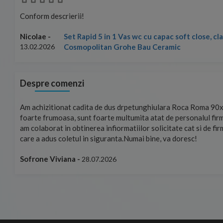
Conform descrierii!
Set Rapid 5 in 1 Vas wc cu capac soft close, c
Nicolae -
Cosmopolitan Grohe Bau Ceramic
13.02.2026
Despre comenzi
mand!
Am achizitionat cadita de dus drpetunghiulara Roca Roma 90x
foarte frumoasa, sunt foarte multumita atat de personalul firm
am colaborat in obtinerea infiormatiilor solicitate cat si de fi
care a adus coletul in siguranta.Numai bine, va doresc!
Sofrone Viviana -
28.07.2026