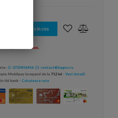
Adauga in cos
omenzi peste 600 Ron.
ate:
0720456456
contact@bagno.ro
topia-Mobilpay incepand de la
712 lei
- Vezi detalii
in tbi bank
- Calculeaza rata