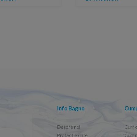
Info Bagno
Cump
Despre noi
Cum 
Protectie date
Cum p