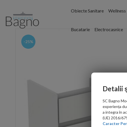
Obiecte Sanitare
Wellness
Bucatarie
Electrocasnice
-25%
Detalii 
SC Bagno Moder
experiența du
a integra în 
(UE) 2016/679 
Caracter Per