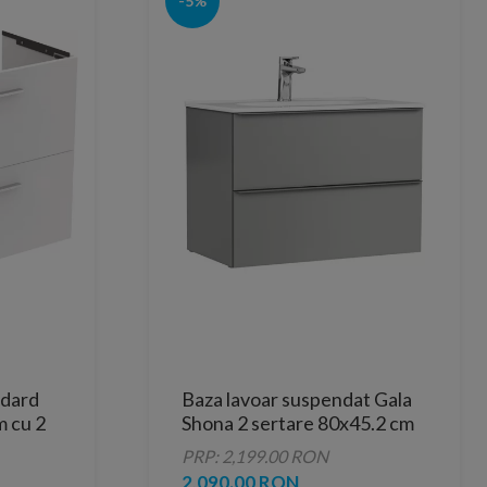
-5%
ndard
Baza lavoar suspendat Gala
m cu 2
Shona 2 sertare 80x45.2 cm
gri
PRP: 2,199.00 RON
2,090.00 RON