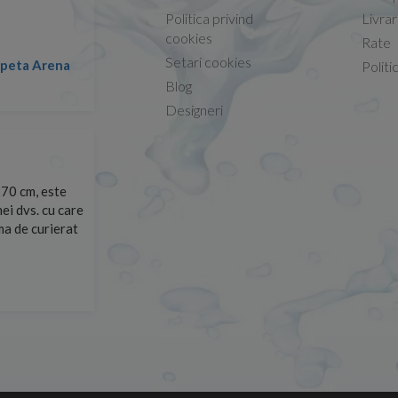
Politica privind
Livra
Conform descrierii!
cookies
Rate
Setari cookies
lapeta Arena
Nicolae -
Politi
13.02.2026
Blog
Designeri
70 cm, este
Foarte prompți, am cerut detalii despre produs care nu
ei dvs. cu care
primit imediat. După ce am plasat comanda, aceasta a 
rma de curierat
Mulțumesc!
Cristina Opre -
10.07.2026