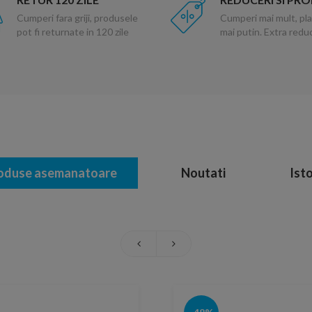
Cumperi fara griji, produsele
Cumperi mai mult, pla
pot fi returnate in 120 zile
mai putin. Extra red
oduse asemanatoare
Noutati
Isto