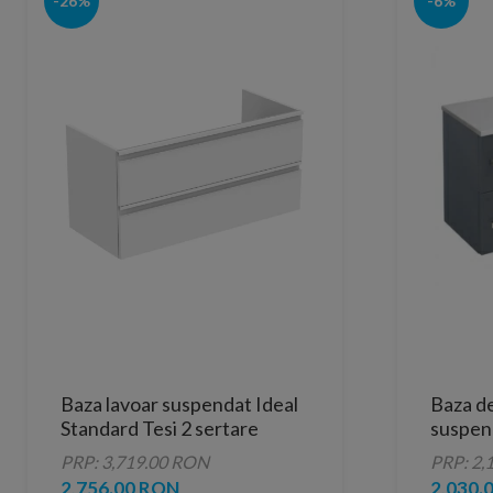
-26%
-6%
Baza lavoar suspendat Ideal
Baza de
Standard Tesi 2 sertare
suspend
100x44 cm alb
90x45
PRP: 3,719.00 RON
PRP: 2,
2,756.00 RON
2,030.