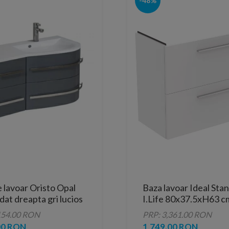
-48%
 lavoar Oristo Opal
Baza lavoar Ideal Sta
at dreapta gri lucios
I.Life 80x37.5xH63 c
xH50 cm
sertare
154.00 RON
PRP: 3,361.00 RON
00 RON
1,749.00 RON