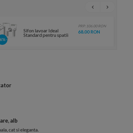
PRP: 106.00 RON
Sifon lavoar Ideal
68.00 RON
Standard pentru spatii
inguste
-36%
ator
are, alb
ala, cat si eleganta.