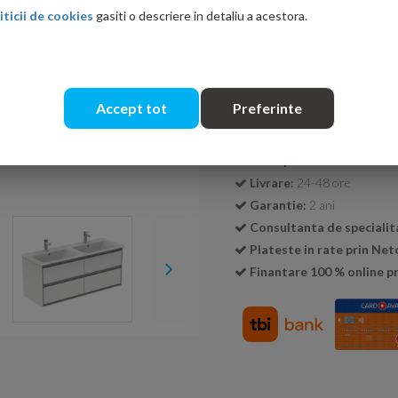
iticii de cookies
gasiti o descriere in detaliu a acestora.
Cantitate:
Accept tot
Preferinte
Transport GRATUIT la c
Livrare:
24-48 ore
Garantie:
2 ani
Consultanta de specialit
Plateste in rate prin Ne
Finantare 100 % online pr