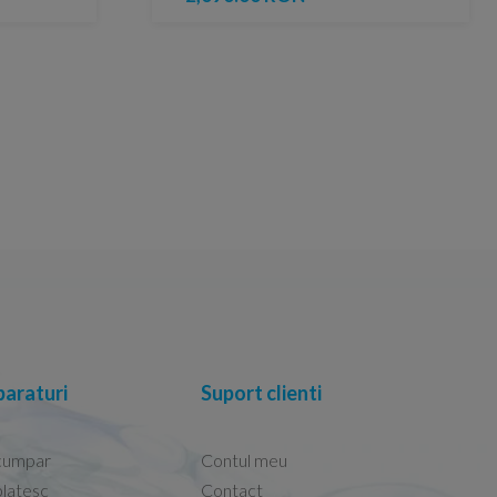
araturi
Suport clienti
cumpar
Contul meu
latesc
Contact