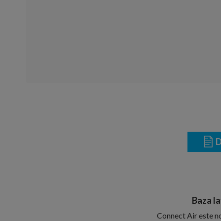
D
Baza la
Connect Air este nou